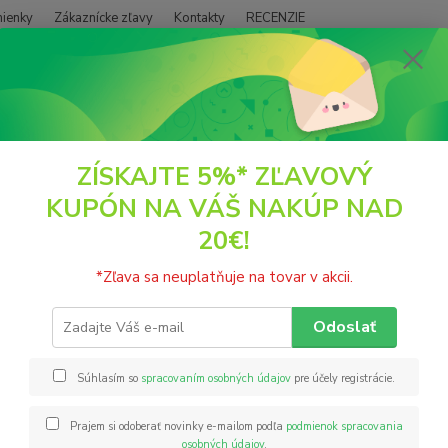
ienky
Zákaznícke zľavy
Kontakty
RECENZIE
Neviet
Hľadať
+421
(PO - P
ŠŤAVY A NÁPOJE
Vody
Kokosová voda 1 liter AQUA DE COCO Goya
ZÍSKAJTE 5%* ZĽAVOVÝ
KUPÓN NA VÁŠ NAKÚP NAD
sová voda 1 liter AQUA DE CO
20€!
Goya 1
*Zľava sa neuplatňuje na tovar v akcii.
orecho
príjem 
Odoslať
obsah 
vychla
Súhlasím so
spracovaním osobných údajov
pre účely registrácie.
Prajem si odoberať novinky e-mailom podľa
podmienok spracovania
Nie
osobných údajov
.