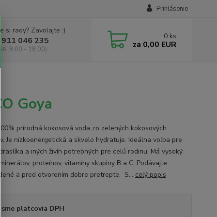
Prihlásenie
e si rady? Zavolajte :)
0
ks
 911 046 235
za
0,00 EUR
IA, 8:00 - 18:00)
CO Goya
00% prírodná kokosová voda zo zelených kokosových
v. Je nízkoenergetická a skvelo hydratuje. Ideálna voľba pre
draslíka a iných živín potrebných pre celú rodinu. Má vysoký
minerálov, proteínov, vitamíny skupiny B a C. Podávajte
dené a pred otvorením dobre pretrepte. S...
celý popis
 sme platcovia DPH