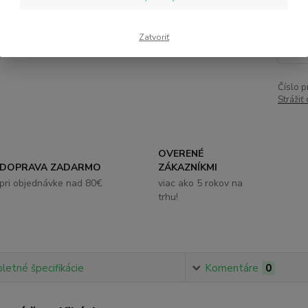
5,
Zatvoriť
Číslo p
Strážiť
OVERENÉ
DOPRAVA ZADARMO
ZÁKAZNÍKMI
pri objednávke nad 80€
viac ako 5 rokov na
trhu!
etné špecifikácie
Komentáre
0