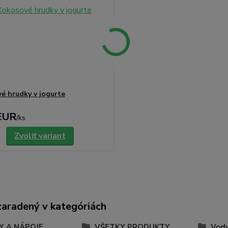
é hrudky v jogurte
EUR
/
ks
Zvoliť variant
zaradený v kategóriách
Y A NÁPOJE
VŠETKY PRODUKTY
Vod