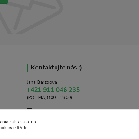
Kontaktujte nás :)
Jana Barzóová
+421 911 046 235
(PO - PIA, 8:00 - 18:00)
objednavky@naturaj.sk
enia súhlasu aj na
cookies môžete