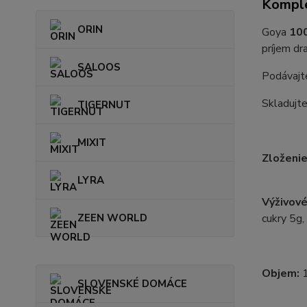
Komple
ORIN
Goya
100
príjem dr
SALOOS
Podávajt
Skladujte
TIGERNUT
MIXIT
Zloženi
LYRA
Výživov
ZEEN WORLD
cukry 5g,
Objem:
1
SLOVENSKÉ DOMÁCE