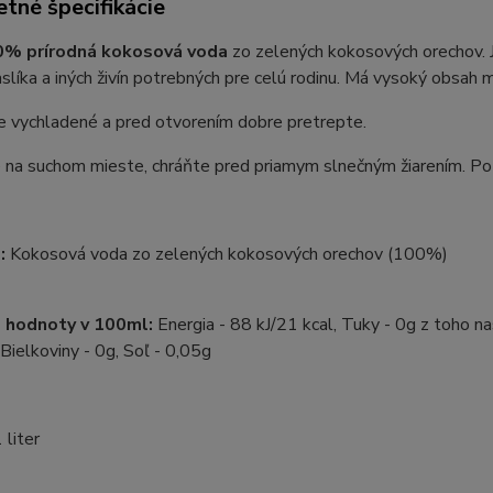
tné špecifikácie
% prírodná kokosová voda
zo zelených kokosových orechov. J
aslíka a iných živín potrebných pre celú rodinu. Má vysoký obsah m
e vychladené a pred otvorením dobre pretrepte.
 na suchom mieste, chráňte pred priamym slnečným žiarením. Po o
e:
Kokosová voda zo zelených kokosových orechov (100%)
é hodnoty v 100ml:
Energia - 88 kJ/21 kcal, Tuky - 0g z toho n
 Bielkoviny - 0g, Soľ - 0,05g
 liter