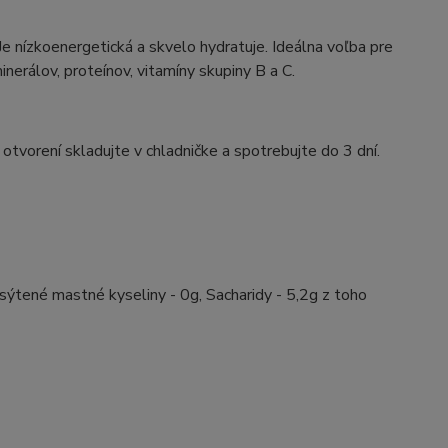
e nízkoenergetická a skvelo hydratuje. Ideálna voľba pre
inerálov, proteínov, vitamíny skupiny B a C.
tvorení skladujte v chladničke a spotrebujte do 3 dní.
asýtené mastné kyseliny - 0g, Sacharidy - 5,2g z toho