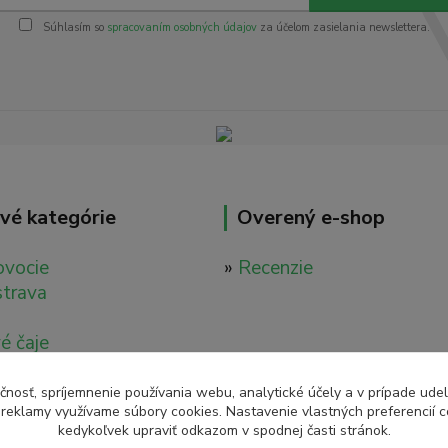
Súhlasím so
spracovaním osobných údajov
za účelom zasielania newslettera.
vé kategórie
Overený e-shop
ovocie
»
Recenzie
strava
é čaje
é nápoje
ácia
čnosť, spríjemnenie používania webu, analytické účely a v prípade udel
a reklamy využívame súbory cookies. Nastavenie vlastných preferencií 
tavy
kedykoľvek upraviť odkazom v spodnej časti stránok.
é tinktúry