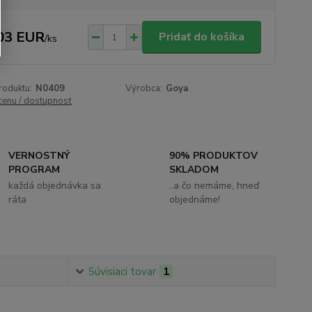
03 EUR
Pridať do košíka
/
ks
roduktu:
N0409
Výrobca:
Goya
 cenu / dostupnosť
VERNOSTNÝ
90% PRODUKTOV
PROGRAM
SKLADOM
každá objednávka sa
..a čo nemáme, hneď
ráta
objednáme!
Súvisiaci tovar
1