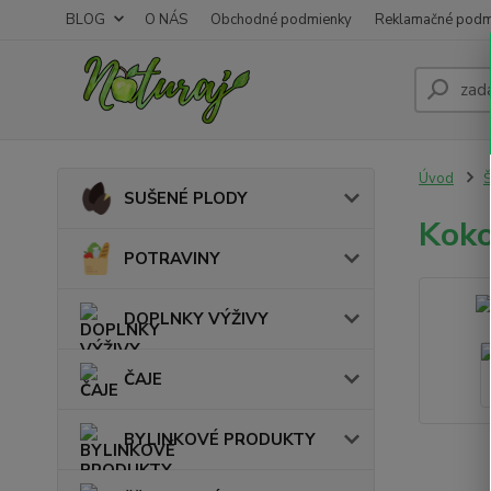
BLOG
O NÁS
Obchodné podmienky
Reklamačné podm
Úvod
SUŠENÉ PLODY
Koko
POTRAVINY
DOPLNKY VÝŽIVY
ČAJE
BYLINKOVÉ PRODUKTY