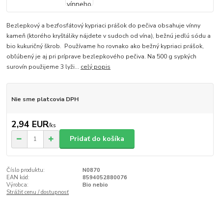
Bezlepkový a bezfosfátový kypriaci prášok do pečiva obsahuje vínny
kameň (ktorého kryštáliky nájdete v sudoch od vína), bežnú jedlú sódu a
bio kukuričný škrob. Používame ho rovnako ako bežný kypriaci prášok,
obľúbený je aj pri príprave bezlepkového pečiva. Na 500 g sypkých
surovín použijeme 3 lyži...
celý popis
Nie sme platcovia DPH
2,94 EUR
/
ks
Pridať do košíka
Číslo produktu:
N0870
EAN kód:
8594052880076
Výrobca:
Bio nebio
Strážiť cenu / dostupnosť