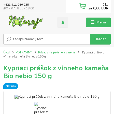
0
ks
+421 911 046 235
za
0,00 EUR
(PO - PIA, 8:00 - 18:00)
Menu
Hľadať
Úvod
POTRAVINY
Prísady na pečenie a varenie
Kypriaci prášok z
vínneho kameňa Bio nebio 150 g
Kypriaci prášok z vínneho kameňa
Bio nebio 150 g
Novinka