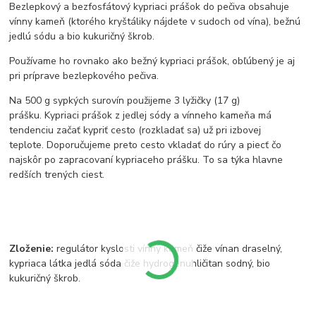
Bezlepkový a bezfosfátový kypriaci prášok do pečiva obsahuje
vínny kameň (ktorého kryštáliky nájdete v sudoch od vína), bežnú
jedlú sódu a bio kukuričný škrob.
Používame ho rovnako ako bežný kypriaci prášok, obľúbený je aj
pri príprave bezlepkového pečiva.
Na 500 g sypkých surovín použijeme 3 lyžičky (17 g)
prášku. Kypriaci prášok z jedlej sódy a vínneho kameňa má
tendenciu začať kypriť cesto (rozkladať sa) už pri izbovej
teplote. Doporučujeme preto cesto vkladať do rúry a piecť čo
najskôr po zapracovaní kypriaceho prášku. To sa týka hlavne
redších trených ciest.
Zloženie:
regulátor kyslosti vínny kameň čiže vínan draselný,
kypriaca látka jedlá sóda čiže hydrogénuhličitan sodný, bio
kukuričný škrob.