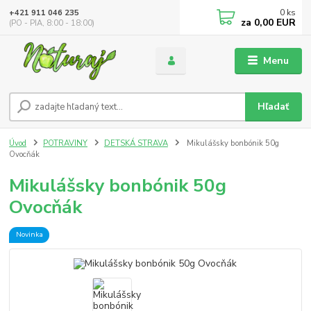
0
ks
+421 911 046 235
za
0,00 EUR
(PO - PIA, 8:00 - 18:00)
Menu
Hľadať
Úvod
POTRAVINY
DETSKÁ STRAVA
Mikulášsky bonbónik 50g
Ovocňák
Mikulášsky bonbónik 50g
Ovocňák
Novinka