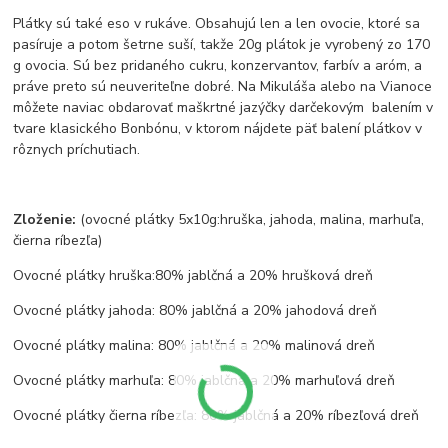
Plátky sú také eso v rukáve. Obsahujú len a len ovocie, ktoré sa
pasíruje a potom šetrne suší, takže 20g plátok je vyrobený zo 170
g ovocia. Sú bez pridaného cukru, konzervantov, farbív a aróm, a
práve preto sú neuveriteľne dobré. Na Mikuláša alebo na Vianoce
môžete naviac obdarovať maškrtné jazýčky darčekovým balením v
tvare klasického Bonbónu, v ktorom nájdete päť balení plátkov v
rôznych príchutiach.
Zloženie:
(ovocné plátky 5x10g:hruška, jahoda, malina, marhuľa,
čierna ríbezľa)
Ovocné plátky hruška:80% jablčná a 20% hrušková dreň
Ovocné plátky jahoda: 80% jablčná a 20% jahodová dreň
Ovocné plátky malina: 80% jablčná a 20% malinová dreň
Ovocné plátky marhuľa: 80% jablčná a 20% marhuľová dreň
Ovocné plátky čierna ríbezľa: 80% jablčná a 20% ríbezľová dreň