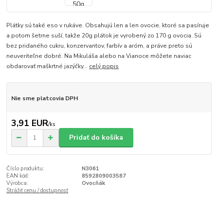
Plátky sú také eso v rukáve. Obsahujú len a len ovocie, ktoré sa pasíruje
a potom šetrne suší, takže 20g plátok je vyrobený zo 170 g ovocia. Sú
bez pridaného cukru, konzervantov, farbív a aróm, a práve preto sú
neuveriteľne dobré. Na Mikuláša alebo na Vianoce môžete naviac
obdarovať maškrtné jazýčky...
celý popis
Nie sme platcovia DPH
3,91 EUR
/
ks
Pridať do košíka
Číslo produktu:
N3061
EAN kód:
8592809003587
Výrobca:
Ovocňák
Strážiť cenu / dostupnosť