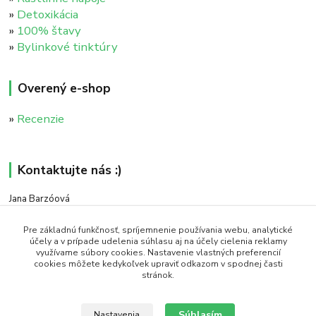
»
Detoxikácia
»
100% štavy
»
Bylinkové tinktúry
Overený e-shop
»
Recenzie
Kontaktujte nás :)
Jana Barzóová
+421 911 046 235
(PO - PIA, 8:00 - 18:00)
Pre základnú funkčnosť, spríjemnenie používania webu, analytické
účely a v prípade udelenia súhlasu aj na účely cielenia reklamy
využívame súbory cookies. Nastavenie vlastných preferencií
objednavky@naturaj.sk
cookies môžete kedykoľvek upraviť odkazom v spodnej časti
stránok.
Súhlasím
Nastavenia