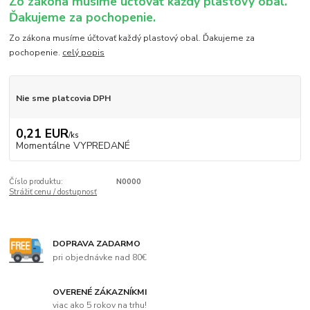
Zo zákona musíme účtovať každý plastový obal.
Ďakujeme za pochopenie.
Zo zákona musíme účtovať každý plastový obal. Ďakujeme za
pochopenie.
celý popis
Nie sme platcovia DPH
0,21 EUR
/
ks
Momentálne VYPREDANÉ
Číslo produktu:
N0000
Strážiť cenu / dostupnosť
DOPRAVA ZADARMO
pri objednávke nad 80€
OVERENÉ ZÁKAZNÍKMI
viac ako 5 rokov na trhu!