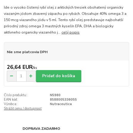
Ide o vysoko čistený rybí olej z arktických tresiek obohatený organicky
viazaným jódom zbavený zápachu po rybách. Obsahuje 40% omega 3 a
150 mcg viazaného jódu v 5 ml. Tento rybí olej predstavuje najbohatší
prírodný zdroj omega 3 mastných kyselín EPA, DHA a biologicky
aktívneho organicky viazaného j...
celý popis
Nie sme platcovia DPH
26,64 EUR
/
ks
Pridať do košíka
Číslo produktu:
N5980
EAN kód:
8588005336055
Výrobca:
Nutraceutica
Strážiť cenu / dostupnosť
DOPRAVA ZADARMO