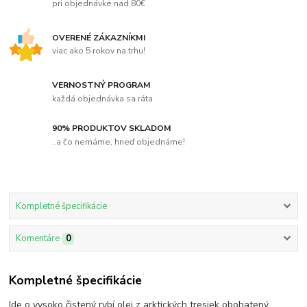
pri objednávke nad 80€
OVERENÉ ZÁKAZNÍKMI
viac ako 5 rokov na trhu!
VERNOSTNÝ PROGRAM
každá objednávka sa ráta
90% PRODUKTOV SKLADOM
..a čo nemáme, hneď objednáme!
Kompletné špecifikácie
Komentáre
0
Kompletné špecifikácie
Ide o vysoko čistený rybí olej z arktických tresiek obohatený