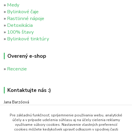
»
Medy
»
Bylinkové čaje
»
Rastlinné nápoje
»
Detoxikácia
»
100% štavy
»
Bylinkové tinktúry
Overený e-shop
»
Recenzie
Kontaktujte nás :)
Jana Barzóová
+421 911 046 235
(PO - PIA, 8:00 - 18:00)
Pre základnú funkčnosť, spríjemnenie používania webu, analytické
účely a v prípade udelenia súhlasu aj na účely cielenia reklamy
využívame súbory cookies. Nastavenie vlastných preferencií
objednavky@naturaj.sk
cookies môžete kedykoľvek upraviť odkazom v spodnej časti