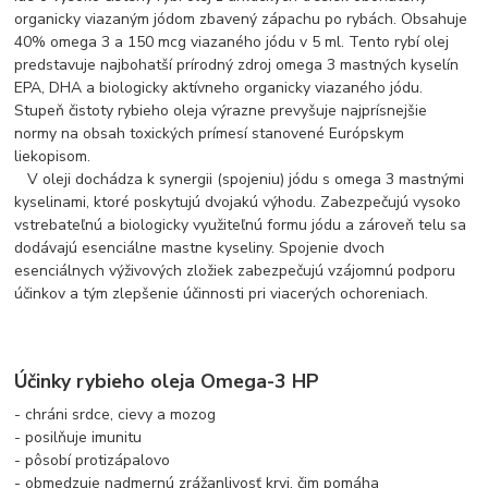
organicky viazaným jódom zbavený zápachu po rybách. Obsahuje
40% omega 3 a 150 mcg viazaného jódu v 5 ml. Tento rybí olej
predstavuje najbohatší prírodný zdroj omega 3 mastných kyselín
EPA, DHA a biologicky aktívneho organicky viazaného jódu.
Stupeň čistoty rybieho oleja výrazne prevyšuje najprísnejšie
normy na obsah toxických prímesí stanovené Európskym
liekopisom.
V oleji dochádza k synergii (spojeniu) jódu s omega 3 mastnými
kyselinami, ktoré poskytujú dvojakú výhodu. Zabezpečujú vysoko
vstrebateľnú a biologicky využiteľnú formu jódu a zároveň telu sa
dodávajú esenciálne mastne kyseliny. Spojenie dvoch
esenciálnych výživových zložiek zabezpečujú vzájomnú podporu
účinkov a tým zlepšenie účinnosti pri viacerých ochoreniach.
Účinky rybieho oleja Omega-3 HP
- chráni srdce, cievy a mozog
- posilňuje imunitu
- pôsobí protizápalovo
- obmedzuje nadmernú zrážanlivosť krvi, čim pomáha