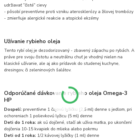
udržiavať ˮčistéˮ cievy
- pôsobí preventívne proti vzniku aterosklerózy a žilovej trombózy
- zmierňuje alergické reakcie a atopické ekzémy
Užívanie rybieho oleja
Tento rybí olej je dezodorizovaný - zbavený zápachu po rybách. A
práve pre svoju čistotu a neutrálnu chuť je vhodný nielen na
klasické užívanie, ale aj ako prídavok do studenej kuchyne,
dresingov, či zeleninových šalátov.
Odporúčané dávkovanie rybieho oleja Omega-3
HP
Dospelí:
preventívne 1 čajovú lyžičku (2,5 ml) denne s jedlom, pri
ochoreniach 1 polievkovú lyžicu (5 ml) denne
Deti do 1 roka:
ak sú dojčené, stačí ak užíva matka, po ukončení
dojčenia 10-15 kvapiek do mlieka alebo pokrmu
Deti od 1 roka:
1/2 kávovej lyžičky (1 ml) denne