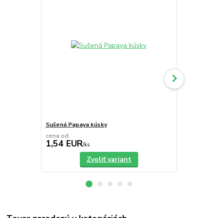
Sušená Papaya kúsky
Sušené Mar
cena od
cena od
1,54 EUR
1,26 EU
/
ks
Zvoliť variant