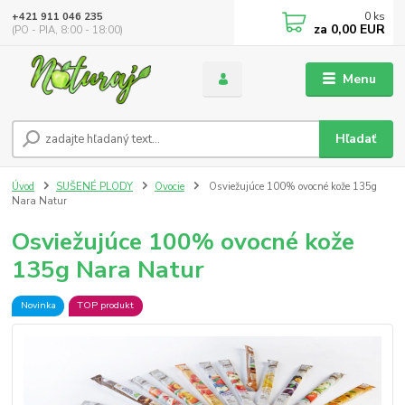
0
ks
+421 911 046 235
za
0,00 EUR
(PO - PIA, 8:00 - 18:00)
Menu
Hľadať
Úvod
SUŠENÉ PLODY
Ovocie
Osviežujúce 100% ovocné kože 135g
Nara Natur
Osviežujúce 100% ovocné kože
135g Nara Natur
Novinka
TOP produkt