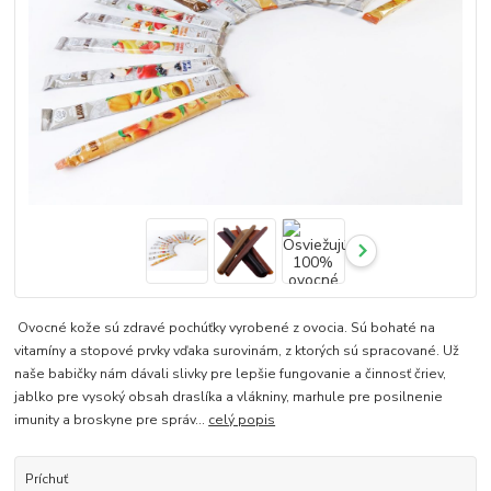
Ovocné kože sú zdravé pochúťky vyrobené z ovocia. Sú bohaté na
vitamíny a stopové prvky vďaka surovinám, z ktorých sú spracované. Už
naše babičky nám dávali slivky pre lepšie fungovanie a činnosť čriev,
jablko pre vysoký obsah draslíka a vlákniny, marhule pre posilnenie
imunity a broskyne pre správ...
celý popis
Príchuť