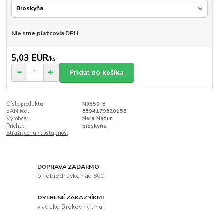
Nie sme platcovia DPH
5,03 EUR
/
ks
Pridať do košíka
Číslo produktu:
N0350-3
EAN kód:
8594179820153
Výrobca:
Nara Natur
Príchuť:
broskyňa
Strážiť cenu / dostupnosť
DOPRAVA ZADARMO
pri objednávke nad 80€
OVERENÉ ZÁKAZNÍKMI
viac ako 5 rokov na trhu!