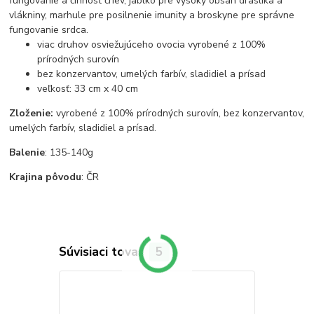
fungovanie a činnosť čriev, jablko pre vysoký obsah draslíka a
vlákniny, marhule pre posilnenie imunity a broskyne pre správne
fungovanie srdca.
viac druhov osviežujúceho ovocia vyrobené z 100%
prírodných surovín
bez konzervantov, umelých farbív, sladidiel a prísad
veľkosť: 33 cm x 40 cm
Zloženie:
vyrobené z 100% prírodných surovín, bez konzervantov,
umelých farbív, sladidiel a prísad.
Balenie
: 135-140g
Krajina pôvodu
: ČR
Súvisiaci tovar
5