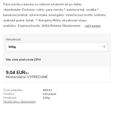
Para orechy v karobe sú vážené a balené až po Vašej
objednávke Zloženie: cukor, para orechy *, palmový tuk, srvátka *,
karobový prášok, ryžová múka, emulgátor: slnečnicový lecitín, leštidlo:
arabská guma, šelak. * Alergény Môže obsahovať stopy
arašidov. Krajina pôvodu: Veľká Británia Skladovanie: ...
celý popis
Hmotnosť
Nie sme platcovia DPH
9,04 EUR
/
ks
Momentálne VYPREDANÉ
Číslo produktu:
N0542
Výrobca:
naturajsk
Hmotnosť:
500g
Strážiť cenu / dostupnosť