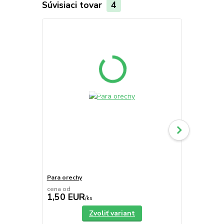
Súvisiaci tovar
4
Para orechy
Sušené Brus
cena od
cena od
1,50 EUR
0,74 EU
/
ks
Zvoliť variant