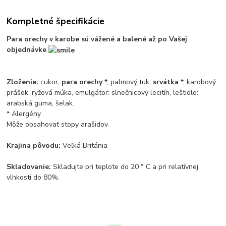
Kompletné špecifikácie
Para orechy v karobe sú vážené a balené až po Vašej
objednávke
Zloženie:
cukor,
para orechy
*, palmový tuk,
srvátka
*, karobový
prášok, ryžová múka, emulgátor: slnečnicový lecitín, leštidlo:
arabská guma, šelak.
* Alergény
Môže obsahovať stopy arašidov.
Krajina pôvodu:
Veľká Británia
Skladovanie:
Skladujte pri teplote do 20 ° C a pri relatívnej
vlhkosti do 80%.