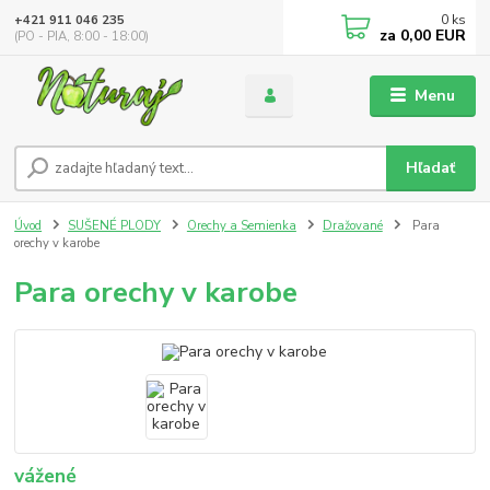
0
ks
+421 911 046 235
za
0,00 EUR
(PO - PIA, 8:00 - 18:00)
Menu
Hľadať
Úvod
SUŠENÉ PLODY
Orechy a Semienka
Dražované
Para
orechy v karobe
Para orechy v karobe
vážené