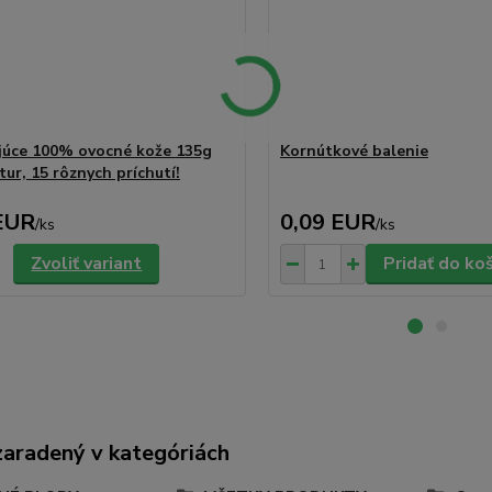
júce 100% ovocné kože 135g
Kornútkové balenie
ur, 15 rôznych príchutí!
EUR
0,09 EUR
/
ks
/
ks
Zvoliť variant
Pridať do ko
zaradený v kategóriách