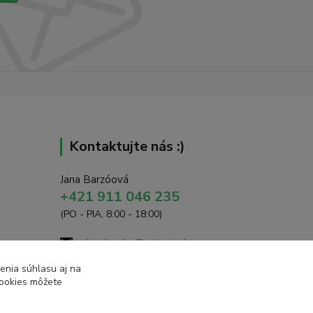
Kontaktujte nás :)
Jana Barzóová
+421 911 046 235
(PO - PIA, 8:00 - 18:00)
objednavky@naturaj.sk
enia súhlasu aj na
cookies môžete