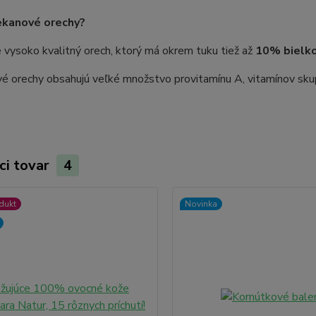
ekanové orechy?
e vysoko kvalitný orech, ktorý má okrem tuku tiež až
10% bielko
é orechy obsahujú veľké množstvo provitamínu A, vitamínov skupin
ci tovar
4
dukt
Novinka