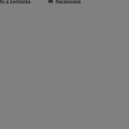
hy a Semienka
Navažované