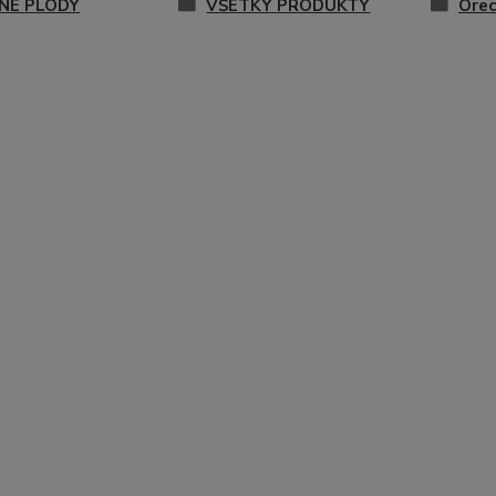
NÉ PLODY
VŠETKY PRODUKTY
Orec