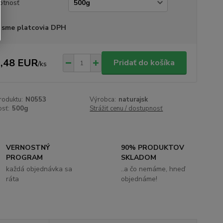
otnosť
 sme platcovia DPH
,48 EUR
Pridať do košíka
/
ks
roduktu:
N0553
Výrobca:
naturajsk
sť:
500g
Strážiť cenu / dostupnosť
VERNOSTNÝ
90% PRODUKTOV
PROGRAM
SKLADOM
každá objednávka sa
..a čo nemáme, hneď
ráta
objednáme!