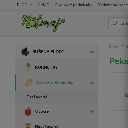
BLOG
O NÁS
Obchodné podmienky
Reklamačné podm
Úvod
SUŠENÉ PLODY
Peka
KORNÚTKY
Orechy a Semienka
Dražované
Ovocie
Navažované