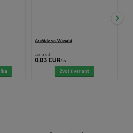
Arašidy vo Wasabi
Ja
cena od
ce
0,83 EUR
0
/
ks
šíka
Zvoliť variant