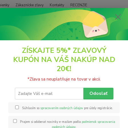
ienky
Zákaznícke zľavy
Kontakty
RECENZIE
Neviet
Hľadať
+421
(PO - P
SUŠENÉ PLODY
Orechy a Semienka
Pekanové orechy
ZÍSKAJTE 5%* ZĽAVOVÝ
KUPÓN NA VÁŠ NAKÚP NAD
nové orechy
20€!
váže
*Zľava sa neuplatňuje na tovar v akcii.
Pekano
Zložen
Odoslať
obsaho
Krajin
Súhlasím so
spracovaním osobných údajov
pre účely registrácie.
vlašsk
Prajem si odoberať novinky e-mailom podľa
podmienok spracovania
osobných údajov
.