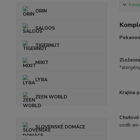
Kompl
ORIN
Komple
SALOOS
Pekanové
TIGERNUT
Zloženie
MIXIT
*alergény
LYRA
Krajina 
ZEEN WORLD
Chuťové 
sodík ani
SLOVENSKÉ DOMÁCE