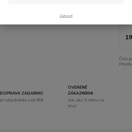
Hm
Zatvoriť
Nie
19
Číslo p
Hmotno
OVERENÉ
DOPRAVA ZADARMO
ZÁKAZNÍKMI
pri objednávke nad 80€
viac ako 5 rokov na
trhu!