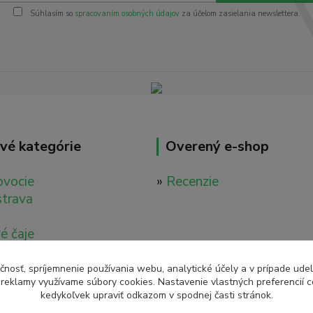
Súhlasím so
spracovaním osobných údajov
za účelom zasielania newslettera.
vé kategórie
Overený e-shop
ovocie
»
Recenzie
strava
é čaje
é nápoje
ácia
čnosť, spríjemnenie používania webu, analytické účely a v prípade udel
a reklamy využívame súbory cookies. Nastavenie vlastných preferencií 
tavy
kedykoľvek upraviť odkazom v spodnej časti stránok.
é tinktúry