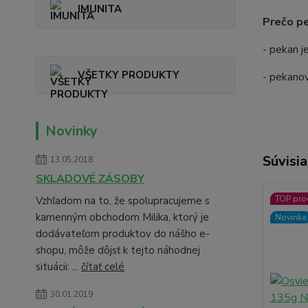
IMUNITA
Prečo p
- pekan j
VŠETKY PRODUKTY
- pekanov
Novinky
Súvisia
13.05.2018
SKLADOVÉ ZÁSOBY
TOP pro
Vzhľadom na to, že spolupracujeme s
kamenným obchodom Milika, ktorý je
Novinka
dodávateľom produktov do nášho e-
shopu, môže dôjsť k tejto náhodnej
situácii: ...
čítať celé
30.01.2019