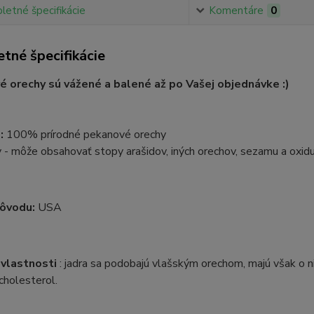
etné špecifikácie
Komentáre
0
tné špecifikácie
 orechy sú vážené a balené až po Vašej objednávke :)
:
100% prírodné pekanové orechy
 - môže obsahovať stopy arašidov, iných orechov, sezamu a oxidu 
pôvodu:
USA
vlastnosti
: jadra sa podobajú vlašským orechom, majú však o n
 cholesterol.