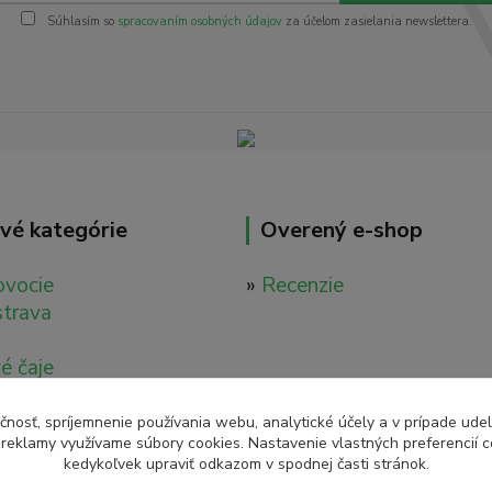
Súhlasím so
spracovaním osobných údajov
za účelom zasielania newslettera.
vé kategórie
Overený e-shop
ovocie
»
Recenzie
strava
é čaje
é nápoje
ácia
čnosť, spríjemnenie používania webu, analytické účely a v prípade udel
a reklamy využívame súbory cookies. Nastavenie vlastných preferencií 
tavy
kedykoľvek upraviť odkazom v spodnej časti stránok.
é tinktúry