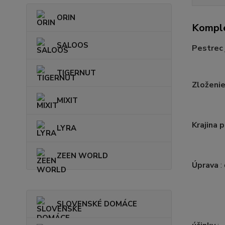
ORIN
Komple
SALOOS
Pestrec 
TIGERNUT
Zloženi
MIXIT
Krajina 
LYRA
ZEEN WORLD
Úprava
:
SLOVENSKÉ DOMÁCE