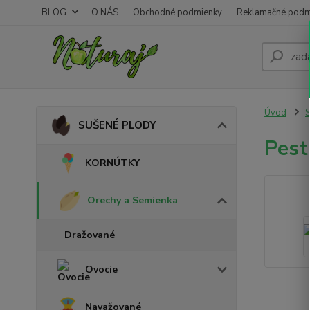
BLOG
O NÁS
Obchodné podmienky
Reklamačné podm
Úvod
SUŠENÉ PLODY
Pest
KORNÚTKY
Orechy a Semienka
Dražované
Ovocie
Navažované