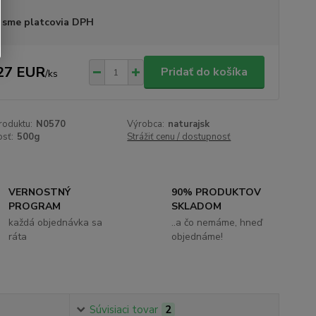
 sme platcovia DPH
27 EUR
Pridať do košíka
/
ks
roduktu:
N0570
Výrobca:
naturajsk
sť:
500g
Strážiť cenu / dostupnosť
VERNOSTNÝ
90% PRODUKTOV
PROGRAM
SKLADOM
každá objednávka sa
..a čo nemáme, hneď
ráta
objednáme!
Súvisiaci tovar
2