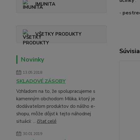
účinky
:
IMUNITA
-
pestre
VŠETKY PRODUKTY
Súvisia
Novinky
13.05.2018
SKLADOVÉ ZÁSOBY
Vzhľadom na to, že spolupracujeme s
kamenným obchodom Milika, ktorý je
dodávateľom produktov do nášho e-
shopu, môže dôjsť k tejto náhodnej
situácii: ...
čítať celé
30.01.2019