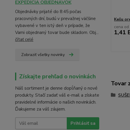
EXPEDÍCIA OBJEDNÁVOK
Objednávky prijaté do 8:45 počas
pracovných dní, budú v prevažnej väčšine
Kešu or
vybavené v ten istý deň v prípade, že
cena od
1,41 
Vami objednaný tovar bude skladom. Obj...
čítať celé
Zobraziť všetky novinky
Získajte prehľad o novinkách
Tovar 
Náš sortiment je denne dopĺňaný o nové
produkty. Stačí zadať váš e-mail a získate
SUŠE
pravidelné informácie o našich novinkách.
Ďakujeme za váš záujem.
Prihlásiť sa