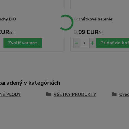
echy BIO
Kornútkové balenie
EUR
0,09 EUR
/
ks
/
ks
Zvoliť variant
Pridať do ko
zaradený v kategóriách
NÉ PLODY
VŠETKY PRODUKTY
Orec