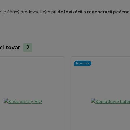
c
je účinný predovšetkým pri
detoxikácii a regenerácii pečene
ci tovar
2
Novinka