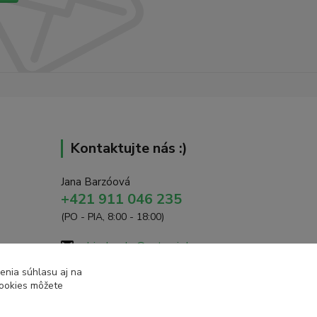
Kontaktujte nás :)
Jana Barzóová
+421 911 046 235
(PO - PIA, 8:00 - 18:00)
objednavky@naturaj.sk
enia súhlasu aj na
cookies môžete