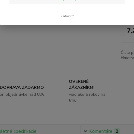
Nie
Zatvoriť
7,
Číslo p
Hmotno
OVERENÉ
DOPRAVA ZADARMO
ZÁKAZNÍKMI
pri objednávke nad 80€
viac ako 5 rokov na
trhu!
etné špecifikácie
Komentáre
0