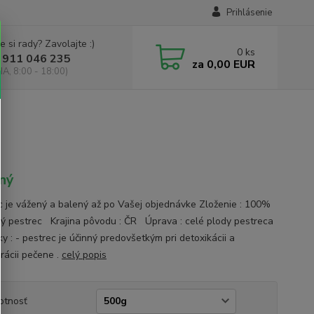
Prihlásenie
e si rady? Zavolajte :)
0
ks
 911 046 235
za
0,00 EUR
IA, 8:00 - 18:00)
ný
c je vážený a balený až po Vašej objednávke Zloženie : 100%
ný pestrec Krajina pôvodu : ČR Úprava : celé plody pestreca
 : - pestrec je účinný predovšetkým pri detoxikácii a
rácii pečene .
celý popis
otnosť