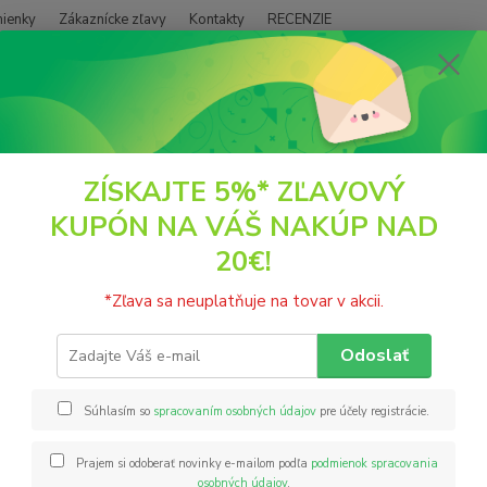
ienky
Zákaznícke zľavy
Kontakty
RECENZIE
Neviet
Hľadať
+421
(PO - P
SUŠENÉ PLODY
Orechy a Semienka
Pestrec plod
ZÍSKAJTE 5%* ZĽAVOVÝ
KUPÓN NA VÁŠ NAKÚP NAD
rec plod
20€!
váže
*Zľava sa neuplatňuje na tovar v akcii.
Pestre
prírod
Odoslať
účinky
regene
Súhlasím so
spracovaním osobných údajov
pre účely registrácie.
Prajem si odoberať novinky e-mailom podľa
podmienok spracovania
Hm
osobných údajov
.