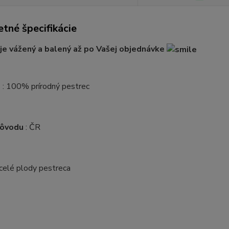
tné špecifikácie
je vážený a balený až po Vašej objednávke
e
: 100% prírodný pestrec
pôvodu
: ČR
 celé plody pestreca