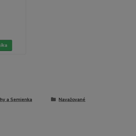
šíka
hy a Semienka
Navažované