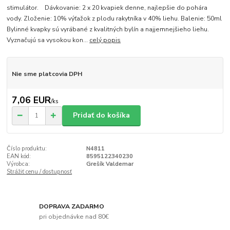
stimulátor. Dávkovanie: 2 x 20 kvapiek denne, najlepšie do pohára
vody. Zloženie: 10% výťažok z plodu rakytníka v 40% liehu. Balenie: 50ml
Bylinné kvapky sú vyrábané z kvalitných bylín a najjemnejšieho liehu.
Vyznačujú sa vysokou kon...
celý popis
Nie sme platcovia DPH
7,06 EUR
/
ks
Pridať do košíka
Číslo produktu:
N4811
EAN kód:
8595122340230
Výrobca:
Grešík Valdemar
Strážiť cenu / dostupnosť
DOPRAVA ZADARMO
pri objednávke nad 80€