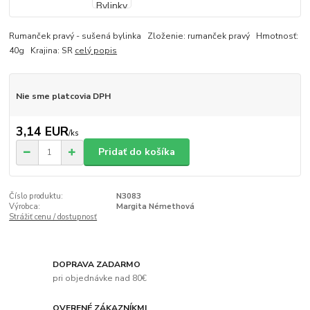
Rumanček pravý - sušená bylinka Zloženie: rumanček pravý Hmotnosť:
40g Krajina: SR
celý popis
Nie sme platcovia DPH
3,14 EUR
/
ks
Pridať do košíka
Číslo produktu:
N3083
Výrobca:
Margita Némethová
Strážiť cenu / dostupnosť
DOPRAVA ZADARMO
pri objednávke nad 80€
OVERENÉ ZÁKAZNÍKMI