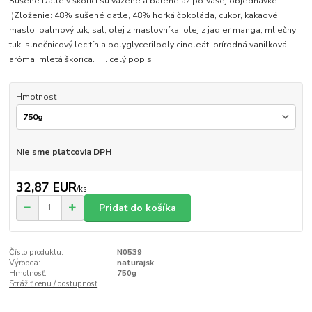
Sušené Datle v škorici sú vážené a balené až po Vašej objednávke
:)Zloženie: 48% sušené datle, 48% horká čokoláda, cukor, kakaové
maslo, palmový tuk, sal, olej z maslovníka, olej z jadier manga, mliečny
tuk, slnečnicový lecitín a polyglycerilpolyicinoleát, prírodná vanilková
aróma, mletá škorica. ...
celý popis
Hmotnosť
Nie sme platcovia DPH
32,87 EUR
/
ks
Pridať do košíka
Číslo produktu:
N0539
Výrobca:
naturajsk
Hmotnosť:
750g
Strážiť cenu / dostupnosť