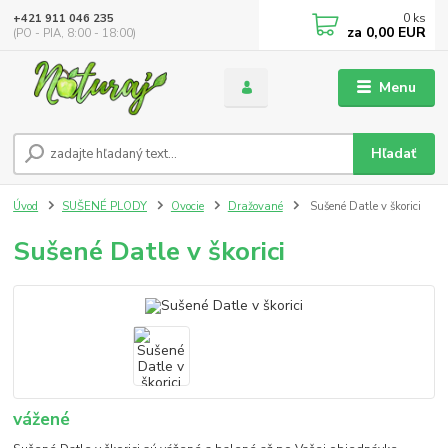
0
ks
+421 911 046 235
za
0,00 EUR
(PO - PIA, 8:00 - 18:00)
Menu
Hľadať
Úvod
SUŠENÉ PLODY
Ovocie
Dražované
Sušené Datle v škorici
Sušené Datle v škorici
vážené