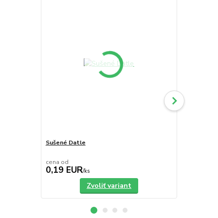
Sušené Datle
Sušené Figy
cena od
cena od
0,19 EUR
0,90 EU
/
ks
Zvoliť variant