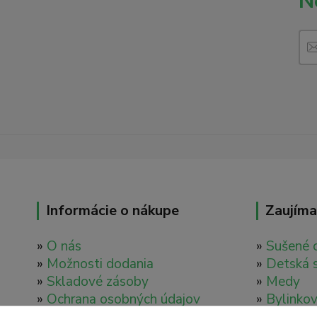
N
Informácie o nákupe
Zaujíma
»
O nás
»
Sušené 
»
Možnosti dodania
»
Detská 
»
Skladové zásoby
»
Medy
»
Ochrana osobných údajov
»
Bylinkov