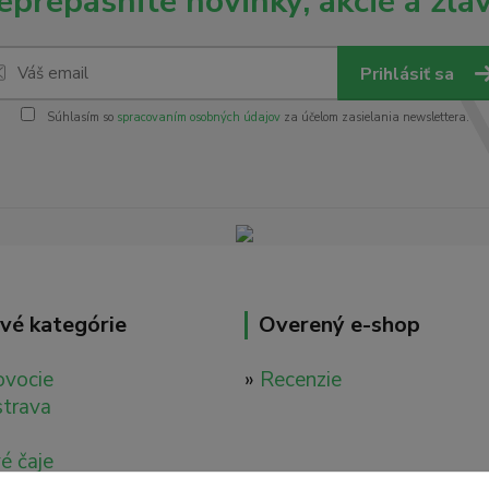
eprepásnite novinky, akcie a zľav
Prihlásiť sa
Súhlasím so
spracovaním osobných údajov
za účelom zasielania newslettera.
vé kategórie
Overený e-shop
ovocie
»
Recenzie
strava
é čaje