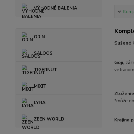
VÝHODNÉ BALENIA
Kompl
Komple
ORIN
Sušené G
SALOOS
Goji,
záz
vetranom
TIGERNUT
MIXIT
Zloženie
*môže obs
LYRA
ZEEN WORLD
Krajina 