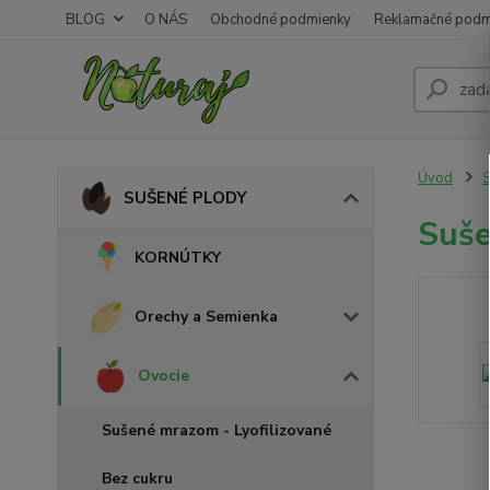
BLOG
O NÁS
Obchodné podmienky
Reklamačné podm
Úvod
SUŠENÉ PLODY
Suše
KORNÚTKY
Orechy a Semienka
Ovocie
Sušené mrazom - Lyofilizované
Bez cukru