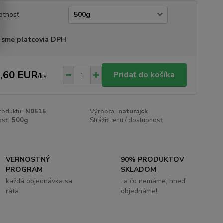
otnosť
 sme platcovia DPH
,60 EUR
Pridať do košíka
/
ks
roduktu:
N0515
Výrobca:
naturajsk
sť:
500g
Strážiť cenu / dostupnosť
VERNOSTNÝ
90% PRODUKTOV
PROGRAM
SKLADOM
každá objednávka sa
..a čo nemáme, hneď
ráta
objednáme!