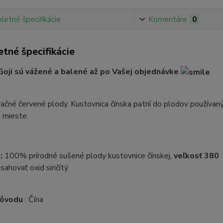
etné špecifikácie
Komentáre
0
tné špecifikácie
oji sú vážené a balené až po Vašej objednávke
račné červené plody. Kustovnica čínska patrií do plodov používan
 mieste.
:
100% prírodné sušené plody kustovnice čínskej,
veľkosť 380
ahovať oxid siričítý
pôvodu
: Čína