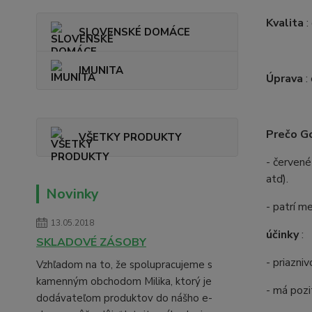
Kvalita
:
SLOVENSKÉ DOMÁCE
IMUNITA
Úprava
:
Prečo Go
VŠETKY PRODUKTY
- červen
atď).
Novinky
- patrí m
13.05.2018
účinky
:
SKLADOVÉ ZÁSOBY
- priazni
Vzhľadom na to, že spolupracujeme s
kamenným obchodom Milika, ktorý je
- má pozi
dodávateľom produktov do nášho e-