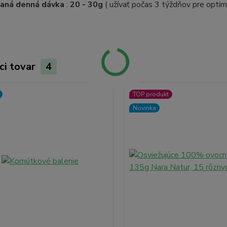
aná denná dávka
:
20 - 30g
( užívať počas 3 týždňov pre optim
ci tovar
4
TOP produkt
Novinka