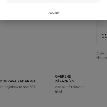
Hm
Zatvoriť
Nie
11
Číslo p
Hmotno
OVERENÉ
DOPRAVA ZADARMO
ZÁKAZNÍKMI
pri objednávke nad 80€
viac ako 5 rokov na
trhu!