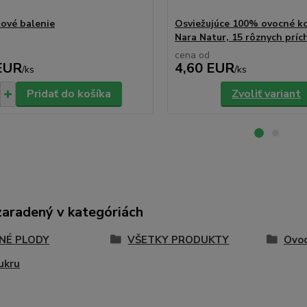
ové balenie
Osviežujúce 100% ovocné k
Nara Natur, 15 rôznych prích
cena od
EUR
4,60 EUR
/
ks
/
ks
Pridať do košíka
Zvoliť variant
zaradený v kategóriách
NÉ PLODY
VŠETKY PRODUKTY
Ovoc
ukru