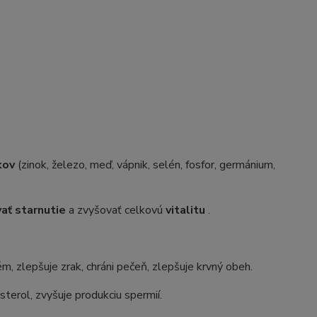
kov
(zinok, železo, meď, vápnik, selén, fosfor, germánium,
ať starnutie
a zvyšovať celkovú
vitalitu
.
m, zlepšuje zrak, chráni pečeň, zlepšuje krvný obeh.
sterol, zvyšuje produkciu spermií.