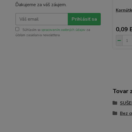
Ďakujeme za váš záujem.
Kornútk
Prihlásiť sa
0,09 
Súhlasím so
spracovaním osobných údajov
za
účelom zasielania newslettera.
Tovar 
SUŠE
Bez c