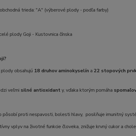
 obchodná trieda: "A" (výberové plody - podľa farby)
 celé plody Goji - Kustovnica čínska
ji?
é plody obsahujú
18 druhov aminokyselín
a
22 stopových prv
edzi veľmi
silné antioxidant
y, vďaka ktorým pomáha
spomaľov
vo pôsobí proti nespavosti, bolesti hlavy,
posilňuje imunitný systé
tívny vplyv na životné funkcie človeka, znižuje krvný cukor a chole