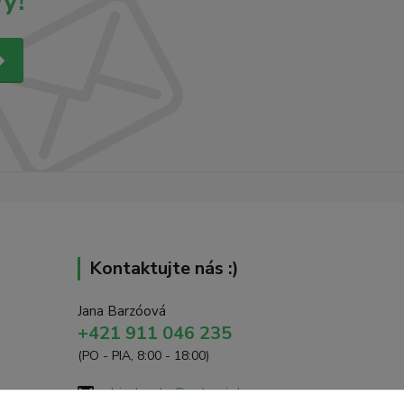
y!
Kontaktujte nás :)
Jana Barzóová
+421 911 046 235
(PO - PIA, 8:00 - 18:00)
objednavky@naturaj.sk