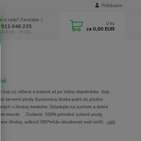
Prihlásenie
e si rady? Zavolajte :)
0
ks
 911 046 235
za
0,00 EUR
IA, 8:00 - 18:00)
né
 Goji sú vážené a balené až po Vašej objednávke Goji,
né červené plody. Kustovnica čínska patrií do plodov
aných v čínskej medicíne. Skladujte na suchom a dobre
om mieste. Zloženie: 100% prírodné sušené plody
ice čínskej, veľkosť 380*môže obsahovať oxid siričít...
celý