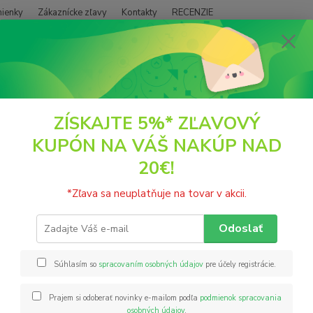
ienky
Zákaznícke zľavy
Kontakty
RECENZIE
Neviet
Hľadať
+421
(PO - P
SUŠENÉ PLODY
Ovocie
Sušené Goji
ZÍSKAJTE 5%* ZĽAVOVÝ
KUPÓN NA VÁŠ NAKÚP NAD
né Goji
20€!
váže
*Zľava sa neuplatňuje na tovar v akcii.
Sušené
zázrač
Odoslať
použív
vetran
Súhlasím so
spracovaním osobných údajov
pre účely registrácie.
kustovn
popis
Prajem si odoberať novinky e-mailom podľa
podmienok spracovania
osobných údajov
.