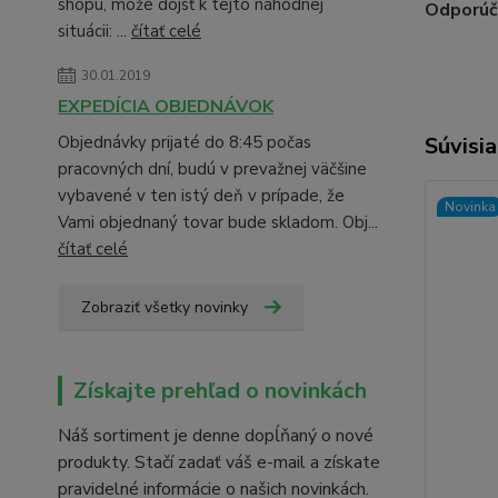
shopu, môže dôjsť k tejto náhodnej
Odporúč
situácii: ...
čítať celé
30.01.2019
EXPEDÍCIA OBJEDNÁVOK
Objednávky prijaté do 8:45 počas
Súvisia
pracovných dní, budú v prevažnej väčšine
vybavené v ten istý deň v prípade, že
Novinka
Vami objednaný tovar bude skladom. Obj...
čítať celé
Zobraziť všetky novinky
Získajte prehľad o novinkách
Náš sortiment je denne dopĺňaný o nové
produkty. Stačí zadať váš e-mail a získate
pravidelné informácie o našich novinkách.