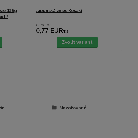
ože 135g
Japonská zmes Kosaki
Pe
utí!
cena od
ce
0,77 EUR
0
/
ks
Zvoliť variant
ie
Navažované