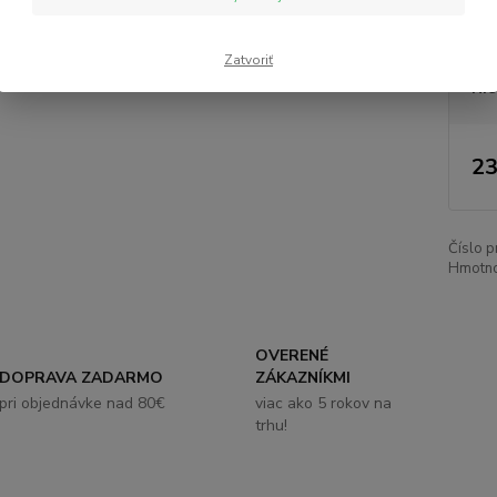
Hm
Zatvoriť
Nie
23
Číslo p
Hmotno
OVERENÉ
DOPRAVA ZADARMO
ZÁKAZNÍKMI
pri objednávke nad 80€
viac ako 5 rokov na
trhu!