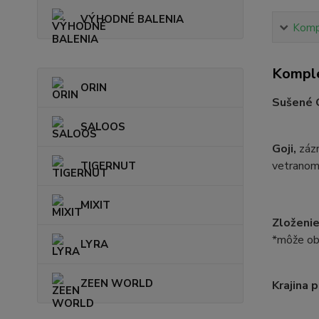
VÝHODNÉ BALENIA
Kompl
Komple
ORIN
Sušené G
SALOOS
Goji,
záz
vetranom
TIGERNUT
MIXIT
Zloženie
*môže obs
LYRA
ZEEN WORLD
Krajina 