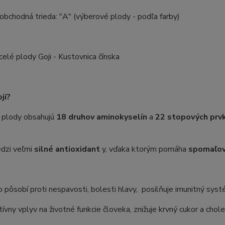
 obchodná trieda: "A" (výberové plody - podľa farby)
 celé plody Goji - Kustovnica čínska
ji?
é plody obsahujú
18 druhov aminokyselín
a
22 stopových prv
edzi veľmi
silné antioxidant
y, vďaka ktorým pomáha
spomaľov
vo pôsobí proti nespavosti, bolesti hlavy,
posilňuje imunitný systé
tívny vplyv na životné funkcie človeka, znižuje krvný cukor a chole