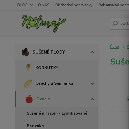
BLOG
O NÁS
Obchodné podmienky
Reklamačné podm
Úvod
SUŠENÉ PLODY
Suše
KORNÚTKY
Orechy a Semienka
Ovocie
Sušené mrazom - Lyofilizované
Bez cukru