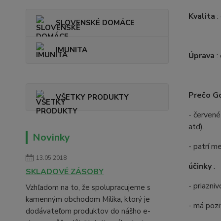
Kvalita
:
SLOVENSKÉ DOMÁCE
IMUNITA
Úprava
:
Prečo Go
VŠETKY PRODUKTY
- červen
atď).
Novinky
- patrí m
13.05.2018
účinky
:
SKLADOVÉ ZÁSOBY
- priazni
Vzhľadom na to, že spolupracujeme s
kamenným obchodom Milika, ktorý je
- má pozi
dodávateľom produktov do nášho e-