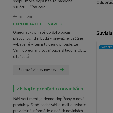
shopu, môže dôjsť k tejto náhodnej
Odporúč
situácii: ...
čítať celé
30.01.2019
EXPEDÍCIA OBJEDNÁVOK
Objednávky prijaté do 8:45 počas
Súvisia
pracovných dní, budú v prevažnej väčšine
vybavené v ten istý deň v prípade, že
Novinka
Vami objednaný tovar bude skladom. Obj...
čítať celé
Zobraziť všetky novinky
Získajte prehľad o novinkách
Náš sortiment je denne dopĺňaný o nové
produkty. Stačí zadať váš e-mail a získate
pravidelné informácie o našich novinkách.