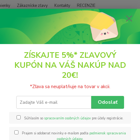
ienky
Zákaznícke zľavy
Kontakty
RECENZIE
Neviet
Hľadať
+421
(PO - P
SUŠENÉ PLODY
Ovocie
Sušené Goji
ZÍSKAJTE 5%* ZĽAVOVÝ
KUPÓN NA VÁŠ NAKÚP NAD
né Goji
20€!
váže
*Zľava sa neuplatňuje na tovar v akcii.
Sušené
zázrač
Odoslať
použív
vetran
Súhlasím so
spracovaním osobných údajov
pre účely registrácie.
kustovn
popis
Prajem si odoberať novinky e-mailom podľa
podmienok spracovania
osobných údajov
.