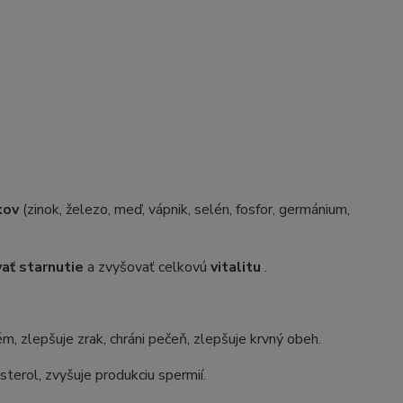
kov
(zinok, železo, meď, vápnik, selén, fosfor, germánium,
ať starnutie
a zvyšovať celkovú
vitalitu
.
m, zlepšuje zrak, chráni pečeň, zlepšuje krvný obeh.
sterol, zvyšuje produkciu spermií.