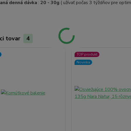
aná denná dávka
:
20 - 30g
( užívať počas 3 týždňov pre optim
ci tovar
4
TOP produkt
Novinka