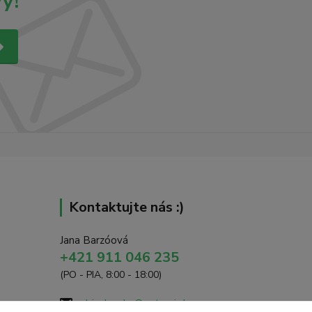
y!
Kontaktujte nás :)
Jana Barzóová
+421 911 046 235
(PO - PIA, 8:00 - 18:00)
objednavky@naturaj.sk