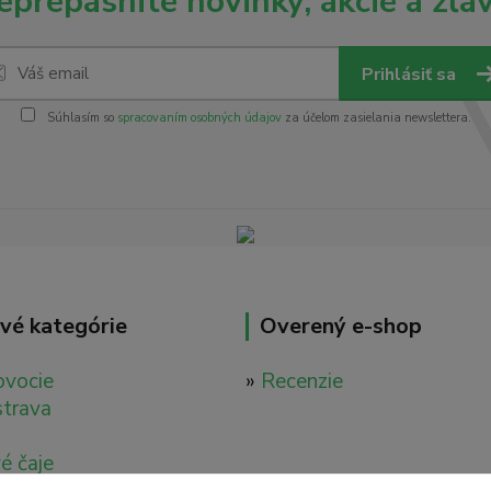
eprepásnite novinky, akcie a zľav
Prihlásiť sa
Súhlasím so
spracovaním osobných údajov
za účelom zasielania newslettera.
vé kategórie
Overený e-shop
ovocie
»
Recenzie
strava
é čaje