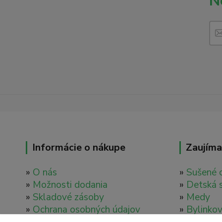
N
Informácie o nákupe
Zaujíma
»
O nás
»
Sušené 
»
Možnosti dodania
»
Detská 
»
Skladové zásoby
»
Medy
»
Ochrana osobných údajov
»
Bylinkov