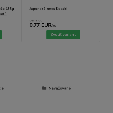
ože 135g
Japonská zmes Kosaki
Pe
utí!
cena od
ce
0,77 EUR
0
/
ks
Zvoliť variant
ie
Navažované