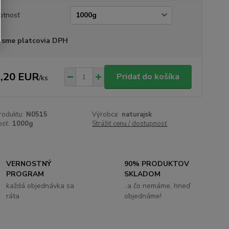
otnosť
 sme platcovia DPH
,20 EUR
Pridať do košíka
/
ks
roduktu:
N0515
Výrobca:
naturajsk
sť:
1000g
Strážiť cenu / dostupnosť
VERNOSTNÝ
90% PRODUKTOV
PROGRAM
SKLADOM
každá objednávka sa
..a čo nemáme, hneď
ráta
objednáme!