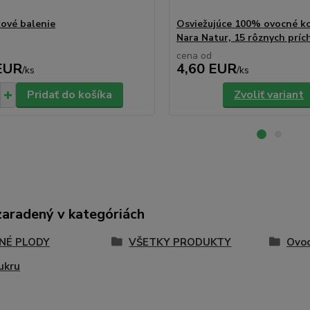
ové balenie
Osviežujúce 100% ovocné k
Nara Natur, 15 rôznych prích
cena od
EUR
4,60 EUR
/
ks
/
ks
Pridať do košíka
Zvoliť variant
zaradený v kategóriách
NÉ PLODY
VŠETKY PRODUKTY
Ovoc
ukru