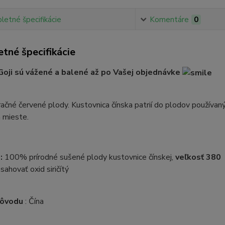
etné špecifikácie
Komentáre
0
tné špecifikácie
oji sú vážené a balené až po Vašej objednávke
račné červené plody. Kustovnica čínska patrií do plodov používan
 mieste.
:
100% prírodné sušené plody kustovnice čínskej,
veľkosť 380
ahovať oxid siričítý
pôvodu
: Čína