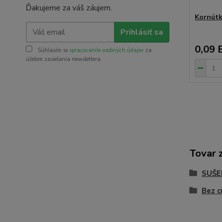
Ďakujeme za váš záujem.
Kornútk
Prihlásiť sa
0,09 
Súhlasím so
spracovaním osobných údajov
za
účelom zasielania newslettera.
Tovar 
SUŠE
Bez c