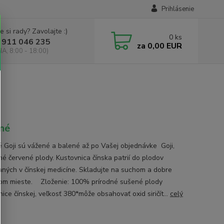
Prihlásenie
e si rady? Zavolajte :)
0
ks
 911 046 235
za
0,00 EUR
IA, 8:00 - 18:00)
né
 Goji sú vážené a balené až po Vašej objednávke Goji,
né červené plody. Kustovnica čínska patrií do plodov
aných v čínskej medicíne. Skladujte na suchom a dobre
om mieste. Zloženie: 100% prírodné sušené plody
ice čínskej, veľkosť 380*môže obsahovať oxid siričít...
celý