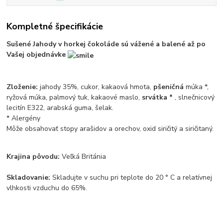
Kompletné špecifikácie
Sušené Jahody v horkej čokoláde sú vážené a balené až po
Vašej objednávke
Zloženie:
jahody 35%, cukor, kakaová hmota,
pšeničná
múka *,
ryžová múka, palmový tuk, kakaové maslo,
srvátka *
, slnečnicový
lecitín E322, arabská guma, šelak.
* Alergény
Môže obsahovať stopy arašidov a orechov, oxid siričitý a siričitaný.
Krajina pôvodu:
Veľká Británia
Skladovanie:
Skladujte v suchu pri teplote do 20 ° C a relatívnej
vlhkosti vzduchu do 65%.