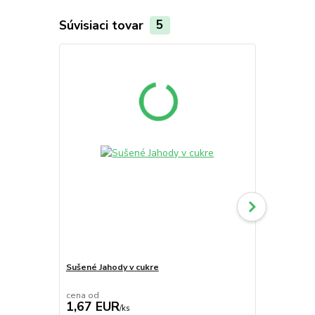
Súvisiaci tovar
5
TOP produkt
Novinka
Sušené Jahody v cukre
Osviežujúce
Natur, 15 rô
cena od
cena od
1,67 EUR
4,60 EU
/
ks