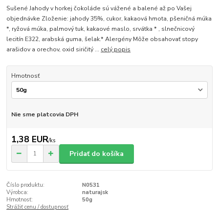
Sušené Jahody v horkej čokoláde sú vážené a balené až po Vašej
objednávke Zloženie: jahody 35%, cukor, kakaová hmota, pšeničná múka
*, ryžová múka, palmový tuk, kakaové maslo, srvátka * , slnečnicový
lecitín E322, arabská guma, šelak.* Alergény Môže obsahovať stopy
arašidov a orechov, oxid siričitý ...
celý popis
Hmotnosť
Nie sme platcovia DPH
1,38 EUR
/
ks
Pridať do košíka
Číslo produktu:
N0531
Výrobca:
naturajsk
Hmotnosť:
50g
Strážiť cenu / dostupnosť