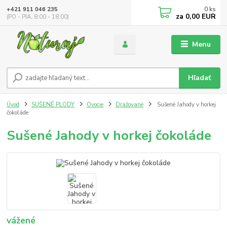
0
ks
+421 911 046 235
za
0,00 EUR
(PO - PIA, 8:00 - 18:00)
Menu
Hľadať
Úvod
SUŠENÉ PLODY
Ovocie
Dražované
Sušené Jahody v horkej
čokoláde
Sušené Jahody v horkej čokoláde
vážené