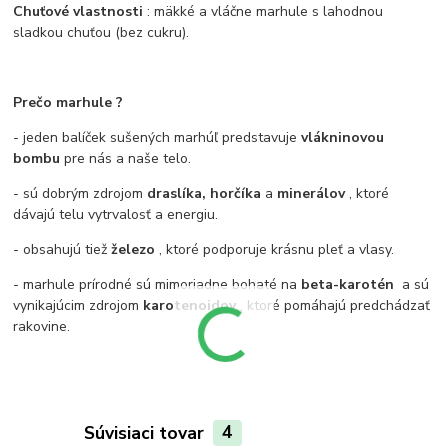
Chuťové vlastnosti
: mäkké a vláčne marhule s lahodnou
sladkou chuťou (bez cukru).
Prečo marhule ?
- jeden balíček sušených marhúľ predstavuje
vlákninovou
bombu
pre nás a naše telo.
- sú dobrým zdrojom
draslíka, horčíka
a
minerálov
, ktoré
dávajú telu vytrvalosť a energiu.
- obsahujú tiež
železo
, ktoré podporuje krásnu pleť a vlasy.
- marhule prírodné sú mimoriadne bohaté na
beta-karotén
a sú
vynikajúcim zdrojom
karotenoidov
, ktoré pomáhajú predchádzať
rakovine.
Súvisiaci tovar
4