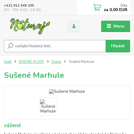
0
ks
+421 911 046 235
za
0,00 EUR
(PO - PIA, 8:00 - 18:00)
Menu
Hľadať
Úvod
SUŠENÉ PLODY
Ovocie
Sušené Marhule
Sušené Marhule
vážené