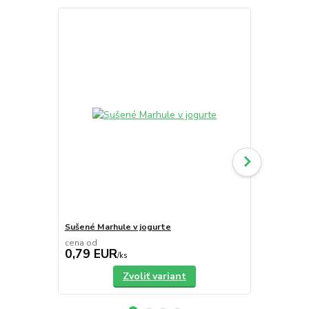
Novinka
Sušené Marhule v jogurte
Kornútkové 
cena od
0,79 EUR
0,09 EU
/
ks
Zvoliť variant