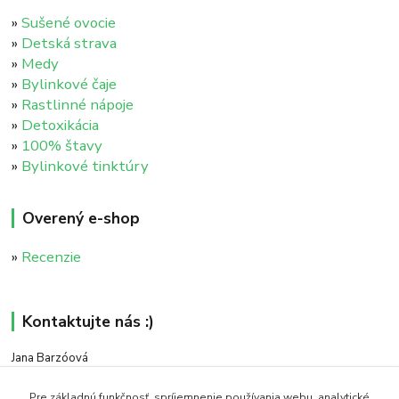
»
Sušené ovocie
»
Detská strava
»
Medy
»
Bylinkové čaje
»
Rastlinné nápoje
»
Detoxikácia
»
100% štavy
»
Bylinkové tinktúry
Overený e-shop
»
Recenzie
Kontaktujte nás :)
Jana Barzóová
+421 911 046 235
(PO - PIA, 8:00 - 18:00)
Pre základnú funkčnosť, spríjemnenie používania webu, analytické