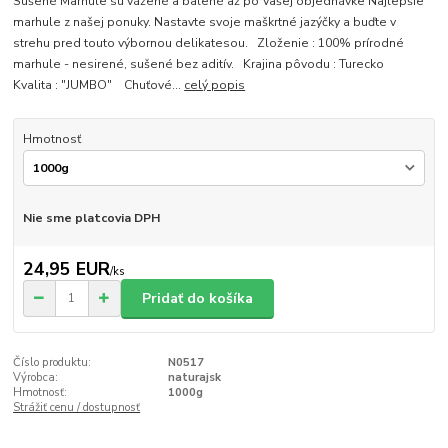
Sušené Marhule sú vážené a balené až po Vašej objednávke Najlepšie
marhule z našej ponuky. Nastavte svoje maškrtné jazýčky a buďte v
strehu pred touto výbornou delikatesou. Zloženie : 100% prírodné
marhule - nesirené, sušené bez aditív. Krajina pôvodu : Turecko
Kvalita : "JUMBO" Chuťové...
celý popis
Hmotnosť
Nie sme platcovia DPH
24,95 EUR
/
ks
Pridať do košíka
Číslo produktu:
N0517
Výrobca:
naturajsk
Hmotnosť:
1000g
Strážiť cenu / dostupnosť