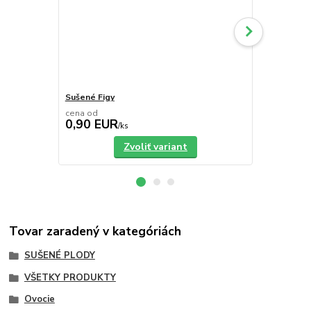
Sušené Figy
Sušené Mar
cena od
cena od
0,90 EUR
1,26 EU
/
ks
Zvoliť variant
Tovar zaradený v kategóriách
SUŠENÉ PLODY
VŠETKY PRODUKTY
Ovocie