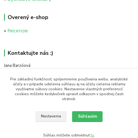
Overený e-shop
»
Recenzie
Kontaktujte nás :)
Jana Barzóová
+421 911 046 235
(PO - PIA, 8:00 - 18:00)
Pre základnú funkčnosť, spríjemnenie používania webu, analytické
účely a v prípade udelenia súhlasu aj na účely cielenia reklamy
využívame súbory cookies. Nastavenie vlastných preferencií
objednavky@naturaj.sk
cookies môžete kedykoľvek upraviť odkazom v spodnej časti
stránok.
Súhlasím
Nastavenia
Icons made by Smashicons from www.flaticon.com is licensed by CC 3.0 BY
Súhlas môžete odmietnuť
tu
.