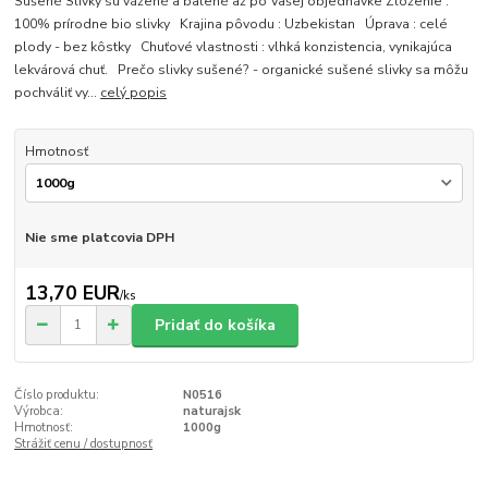
Sušené Slivky sú vážené a balené až po Vašej objednávke Zloženie :
100% prírodne bio slivky Krajina pôvodu : Uzbekistan Úprava : celé
plody - bez kôstky Chuťové vlastnosti : vlhká konzistencia, vynikajúca
lekvárová chuť. Prečo slivky sušené? - organické sušené slivky sa môžu
pochváliť vy...
celý popis
Hmotnosť
Nie sme platcovia DPH
13,70 EUR
/
ks
Pridať do košíka
Číslo produktu:
N0516
Výrobca:
naturajsk
Hmotnosť:
1000g
Strážiť cenu / dostupnosť