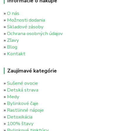
Informácie o nákupe
»
O nás
»
Možnosti dodania
»
Skladové zásoby
»
Ochrana osobných údajov
»
Zľavy
»
Blog
»
Kontakt
Zaujímavé kategórie
»
Sušené ovocie
»
Detská strava
»
Medy
»
Bylinkové čaje
»
Rastlinné nápoje
»
Detoxikácia
»
100% štavy
»
Bylinkové tinktúry