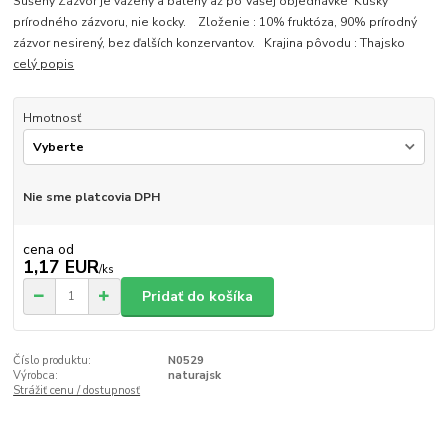
Sušený Zázvor je vážený a balený až po Vašej objednávke Kúsky
prírodného zázvoru, nie kocky. Zloženie : 10% fruktóza, 90% prírodný
zázvor nesirený, bez ďalších konzervantov. Krajina pôvodu : Thajsko
celý popis
Hmotnosť
Nie sme platcovia DPH
cena od
1,17 EUR
/
ks
Pridať do košíka
Číslo produktu:
N0529
Výrobca:
naturajsk
Strážiť cenu / dostupnosť