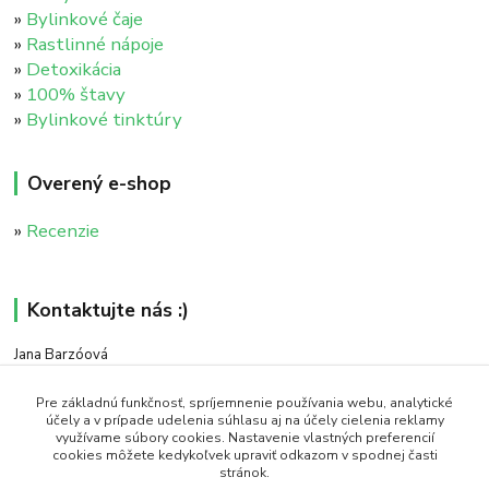
»
Bylinkové čaje
»
Rastlinné nápoje
»
Detoxikácia
»
100% štavy
»
Bylinkové tinktúry
Overený e-shop
»
Recenzie
Kontaktujte nás :)
Jana Barzóová
+421 911 046 235
(PO - PIA, 8:00 - 18:00)
Pre základnú funkčnosť, spríjemnenie používania webu, analytické
účely a v prípade udelenia súhlasu aj na účely cielenia reklamy
využívame súbory cookies. Nastavenie vlastných preferencií
objednavky@naturaj.sk
cookies môžete kedykoľvek upraviť odkazom v spodnej časti
stránok.