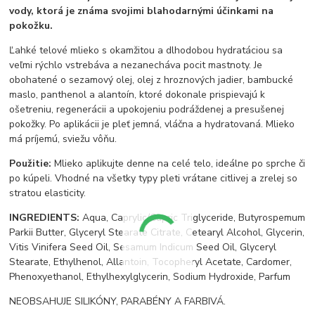
vody, ktorá je známa svojimi blahodarnými účinkami na
pokožku.
Ľahké telové mlieko s okamžitou a dlhodobou hydratáciou sa
veľmi rýchlo vstrebáva a nezanecháva pocit mastnoty. Je
obohatené o sezamový olej, olej z hroznových jadier, bambucké
maslo, panthenol a alantoín, ktoré dokonale prispievajú k
ošetreniu, regenerácii a upokojeniu podráždenej a presušenej
pokožky. Po aplikácii je pleť jemná, vláčna a hydratovaná. Mlieko
má príjemú, sviežu vôňu.
Použitie:
Mlieko aplikujte denne na celé telo, ideálne po sprche či
po kúpeli. Vhodné na všetky typy pleti vrátane citlivej a zrelej so
stratou elasticity.
INGREDIENTS:
Aqua, Caprylic/Capric Triglyceride, Butyrospemum
Parkii Butter, Glyceryl Stearate Citrate, Cetearyl Alcohol, Glycerin,
Vitis Vinifera Seed Oil, Sesamum Indicum Seed Oil, Glyceryl
Stearate, Ethylhenol, Allantoin, Tocopheryl Acetate, Cardomer,
Phenoxyethanol, Ethylhexylglycerin, Sodium Hydroxide, Parfum
NEOBSAHUJE SILIKÓNY, PARABÉNY A FARBIVÁ.