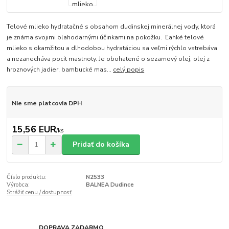
Telové mlieko hydratačné s obsahom dudinskej minerálnej vody, ktorá
je známa svojimi blahodarnými účinkami na pokožku. Ľahké telové
mlieko s okamžitou a dlhodobou hydratáciou sa veľmi rýchlo vstrebáva
a nezanecháva pocit mastnoty. Je obohatené o sezamový olej, olej z
hroznových jadier, bambucké mas...
celý popis
Nie sme platcovia DPH
15,56 EUR
/
ks
Pridať do košíka
Číslo produktu:
N2533
Výrobca:
BALNEA Dudince
Strážiť cenu / dostupnosť
DOPRAVA ZADARMO