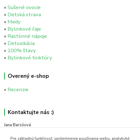
»
Sušené ovocie
»
Detská strava
»
Medy
»
Bylinkové čaje
»
Rastlinné nápoje
»
Detoxikácia
»
100% štavy
»
Bylinkové tinktúry
Overený e-shop
»
Recenzie
Kontaktujte nás :)
Jana Barzóová
+421 911 046 235
(PO - PIA, 8:00 - 18:00)
Pre základnú funkčnosť, spríjemnenie používania webu, analytické