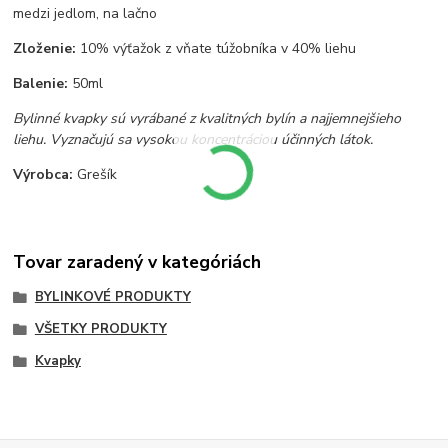
medzi jedlom, na lačno
Zloženie:
10% výťažok z vňate túžobníka v 40% liehu
Balenie:
50ml
Bylinné kvapky sú vyrábané z kvalitných bylín a najjemnejšieho
liehu. Vyznačujú sa vysokou koncentráciou účinných látok.
Výrobca:
Grešík
Tovar zaradený v kategóriách
BYLINKOVÉ PRODUKTY
VŠETKY PRODUKTY
Kvapky