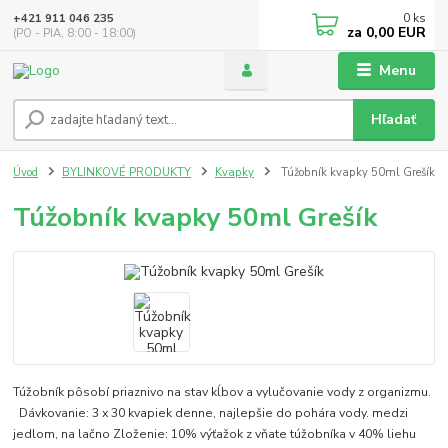
0
ks
+421 911 046 235
za
0,00 EUR
(PO - PIA, 8:00 - 18:00)
Menu
Hľadať
Úvod
BYLINKOVÉ PRODUKTY
Kvapky
Túžobník kvapky 50ml Grešík
Túžobník kvapky 50ml Grešík
Túžobník pôsobí priaznivo na stav kĺbov a vylučovanie vody z organizmu.
Dávkovanie: 3 x 30 kvapiek denne, najlepšie do pohára vody. medzi
jedlom, na lačno Zloženie: 10% výťažok z vňate túžobníka v 40% liehu