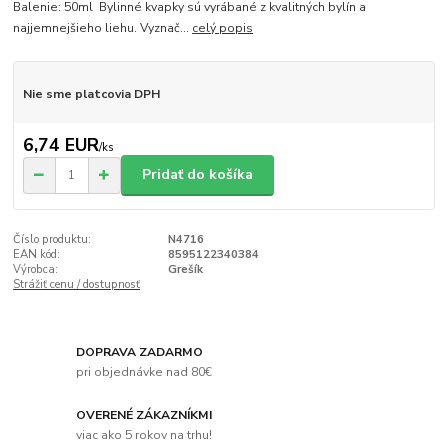
Balenie: 50ml Bylinné kvapky sú vyrábané z kvalitných bylín a
najjemnejšieho liehu. Vyznač...
celý popis
Nie sme platcovia DPH
6,74 EUR
/
ks
Pridať do košíka
Číslo produktu:
N4716
EAN kód:
8595122340384
Výrobca:
Grešík
Strážiť cenu / dostupnosť
DOPRAVA ZADARMO
pri objednávke nad 80€
OVERENÉ ZÁKAZNÍKMI
viac ako 5 rokov na trhu!