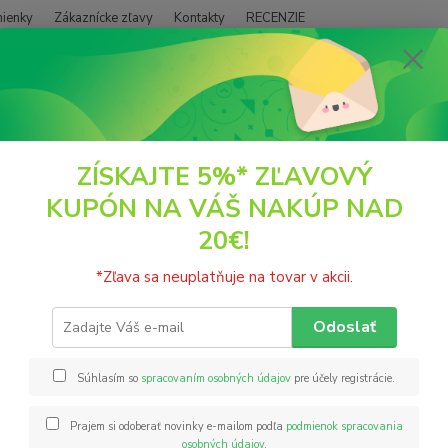
ienky
Zákaznícke zľavy
Kontakty
RECENZIE
Neviet
Hľadať
+421
(PO - P
POTRAVINY
Avena bezgluténové sušienky s kúskami čokolády 220g Gul
ZÍSKAJTE 5%* ZĽAVOVÝ
KUPÓN NA VÁŠ NAKÚP NAD
a bezgluténové sušienky s kús
20€!
Bezglu
*Zľava sa neuplatňuje na tovar v akcii.
čokolá
kedyko
Odoslať
obsaho
(cukor
Súhlasím so
spracovaním osobných údajov
pre účely registrácie.
Prajem si odoberať novinky e-mailom podľa
podmienok spracovania
Nie
osobných údajov
.