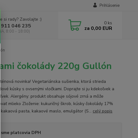
Prihlásenie
e si rady? Zavolajte :)
0
ks
 911 046 235
za
0,00 EUR
IA, 8:00 - 18:00)
lón
kami čokolády 220g Gullón
ténová novinka! Vegetariánska sušienka, ktorá strieda
dové kúsky s ovsenými vločkami. Doprajte si ju kdekoľvek a
ľvek. Alergény: produkt obsahuje sójové zrná a môže
vať mlieko Zloženie: kukuričný škrob, kúsky čokolády 17%
, kakaová pasta, kakaové maslo, emulgátor (S...
celý popis
 sme platcovia DPH