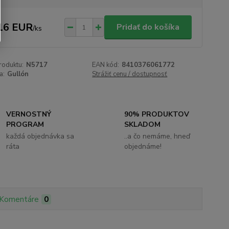
16 EUR
Pridať do košíka
/
ks
roduktu:
N5717
EAN kód:
8410376061772
a:
Gullón
Strážiť cenu / dostupnosť
VERNOSTNÝ
90% PRODUKTOV
PROGRAM
SKLADOM
každá objednávka sa
..a čo nemáme, hneď
ráta
objednáme!
Komentáre
0