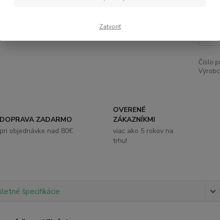
3,
Zatvoriť
Číslo p
Výrobc
OVERENÉ
DOPRAVA ZADARMO
ZÁKAZNÍKMI
pri objednávke nad 80€
viac ako 5 rokov na
trhu!
etné špecifikácie