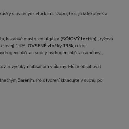
kúsky s ovsenými vločkami. Doprajte si ju kdekoľvek a
ta, kakaové maslo, emulgátor (
SÓJOVÝ lecitín
)), ryžová
olejovej) 14%,
OVSENÉ vločky 13%
, cukor,
(hydrogenuhličitan sodný, hydrogenuhličitan amónny),
ikov. S vysokým obsahom vlákniny. Môže obsahovať
nečným žiarením. Po otvorení skladujte v suchu, po