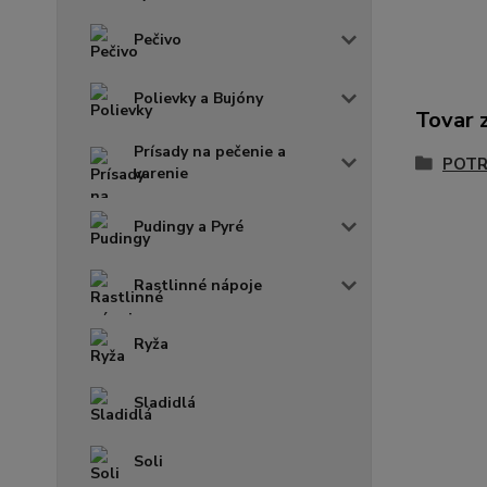
Pečivo
Polievky a Bujóny
Tovar 
Prísady na pečenie a
POTR
varenie
Pudingy a Pyré
Rastlinné nápoje
Ryža
Sladidlá
Soli