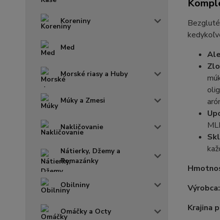
Komple
Koreniny
Bezglutén
kedykoľv
Med
Ale
Zlo
Morské riasy a Huby
múk
oli
Múky a Zmesi
aró
Upo
ML
Nakličovanie
Skl
kaž
Nátierky, Džemy a
Pomazánky
Hmotno
Obilniny
Výrobca
Krajina 
Omáčky a Octy