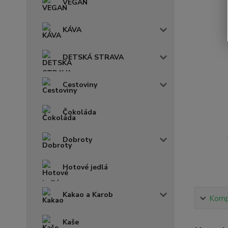
VEGAN
KÁVA
DETSKÁ STRAVA
Cestoviny
Čokoláda
Dobroty
Hotové jedlá
Kakao a Karob
Kompl
Kaše