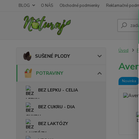
BLOG
O NÁS
Obchodné podmienky
Reklamačné podm
Úvod
SUŠENÉ PLODY
Aven
POTRAVINY
Novinka
BEZ LEPKU - CELIA
BEZ CUKRU - DIA
BEZ LAKTÓZY