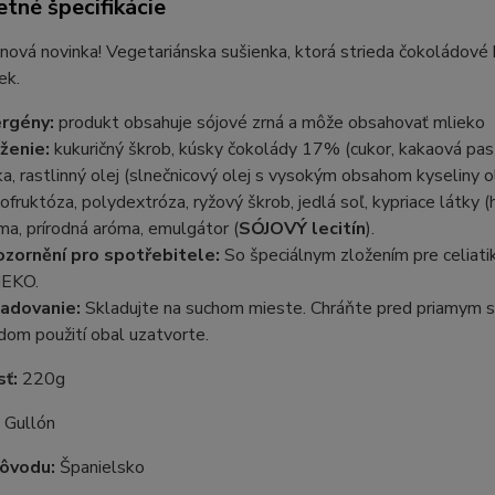
tné špecifikácie
ová novinka! Vegetariánska sušienka, ktorá strieda čokoládové 
ek.
rgény:
produkt obsahuje sójové zrná a môže obsahovať mlieko
ženie:
kukuričný škrob, kúsky čokolády 17% (cukor, kakaová pas
a, rastlinný olej (slnečnicový olej s vysokým obsahom kyseliny 
gofruktóza, polydextróza, ryžový škrob, jedlá soľ, kypriace látky 
ma, prírodná aróma, emulgátor (
SÓJOVÝ lecitín
).
zornění pro spotřebitele:
So špeciálnym zložením pre celiat
IEKO.
adovanie:
Skladujte na suchom mieste. Chráňte pred priamym sl
dom použití obal uzatvorte.
sť:
220g
:
Gullón
pôvodu:
Španielsko