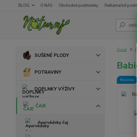
BLOG
O NÁS
Obchodné podmienky
Reklamačné podm
Úvod
SUŠENÉ PLODY
Babi
POTRAVINY
Novinka
DOPLNKY VÝŽIVY
ČAJE
Ayurvédsky čaj