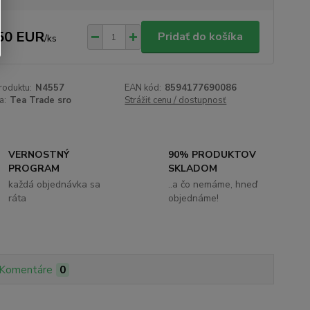
50 EUR
Pridať do košíka
/
ks
roduktu:
N4557
EAN kód:
8594177690086
a:
Tea Trade sro
Strážiť cenu / dostupnosť
VERNOSTNÝ
90% PRODUKTOV
PROGRAM
SKLADOM
každá objednávka sa
..a čo nemáme, hneď
ráta
objednáme!
Komentáre
0