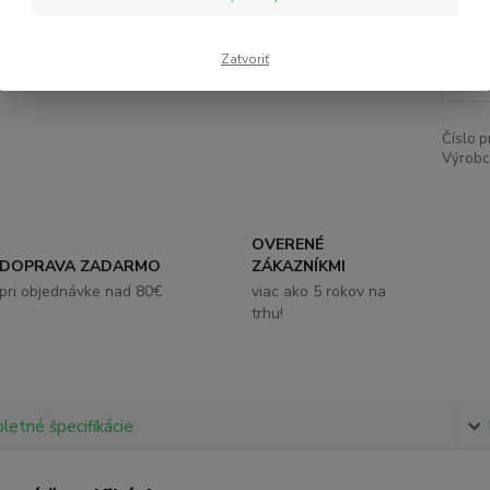
1,
Zatvoriť
Číslo p
Výrobc
OVERENÉ
DOPRAVA ZADARMO
ZÁKAZNÍKMI
pri objednávke nad 80€
viac ako 5 rokov na
trhu!
etné špecifikácie