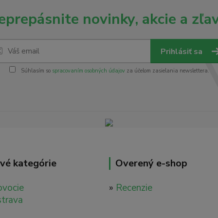
eprepásnite novinky, akcie a zľav
Prihlásiť sa
Súhlasím so
spracovaním osobných údajov
za účelom zasielania newslettera.
vé kategórie
Overený e-shop
ovocie
»
Recenzie
strava