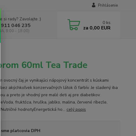
Prihlásenie
e si rady? Zavolajte :)
0
ks
 911 046 235
za
0,00 EUR
IA, 8:00 - 18:00)
vorom 60ml Tea Trade
in ovocný čaj je vynikajúci nápojový koncentrát s kúskami
 bez akýchkoľvek konzervačných látok či farbív. Je sladený iba
ou a preto je vhodný pre malé deti aj pre diabetikov.
eVoda, fruktóza, hruška, jablko, malina, červené ríbezle,
Nutričné ​​hodnotyEnergetická ho...
celý popis
 sme platcovia DPH