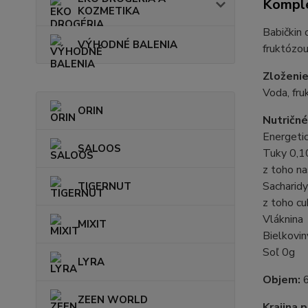
Komple
KOZMETIKA
Babičkin 
VÝHODNÉ BALENIA
fruktózou
Zloženi
Voda, fru
ORIN
Nutričné
Energeti
SALOOS
Tuky 0,1
z toho n
Sacharid
TIGERNUT
z toho c
Vláknina
MIXIT
Bielkovi
Soľ 0g
LYRA
Objem:
ZEEN WORLD
Krajina 