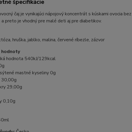
tné špecifikácie
ovocný čaj je vynikajúci nápojový koncentrát s kúskami ovocia bez
 a preto je vhodný pre malé deti aj pre diabetikov.
e
któza, hruška, jablko, malina, červené ríbezle, zázvor
 ​​hodnoty
cká hodnota 540kJ/129kcal
0g
asýtené mastné kyseliny 0g
y 30,00g
ukry 29,00g
ny 0,10g
60ml
pôvodu:
Česko