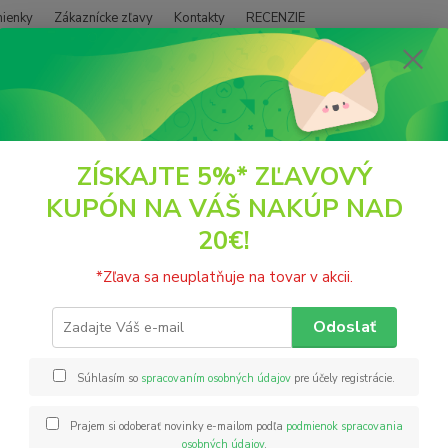
ienky
Zákaznícke zľavy
Kontakty
RECENZIE
Neviet
Hľadať
+421
(PO - P
ČAJE
Babičkin ovocný čaj - hruška so zázvorom 60ml Tea Trade
ZÍSKAJTE 5%* ZĽAVOVÝ
KUPÓN NA VÁŠ NAKÚP NAD
čkin ovocný čaj - hruška so záz
20€!
Babičk
*Zľava sa neuplatňuje na tovar v akcii.
ovocia
fruktóz
Odoslať
Zloženi
zázvor 
Súhlasím so
spracovaním osobných údajov
pre účely registrácie.
Prajem si odoberať novinky e-mailom podľa
podmienok spracovania
Nie
osobných údajov
.