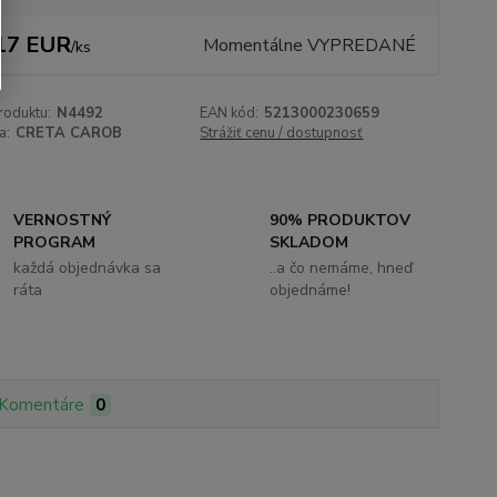
17 EUR
Momentálne VYPREDANÉ
/
ks
roduktu:
N4492
EAN kód:
5213000230659
a:
CRETA CAROB
Strážiť cenu / dostupnosť
VERNOSTNÝ
90% PRODUKTOV
PROGRAM
SKLADOM
každá objednávka sa
..a čo nemáme, hneď
ráta
objednáme!
Komentáre
0