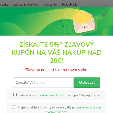
ienky
Zákaznícke zľavy
Kontakty
RECENZIE
Neviet
Hľadať
+421
(PO - P
SUŠENÉ PLODY
Ovocie
Bio celé struky rohovníka 300g Creta karob
ZÍSKAJTE 5%* ZĽAVOVÝ
KUPÓN NA VÁŠ NAKÚP NAD
celé struky rohovníka 300g Cret
20€!
Celé s
*Zľava sa neuplatňuje na tovar v akcii.
Karobo
na tráv
Odoslať
struk 
použiť 
Súhlasím so
spracovaním osobných údajov
pre účely registrácie.
Prajem si odoberať novinky e-mailom podľa
podmienok spracovania
Nie
osobných údajov
.