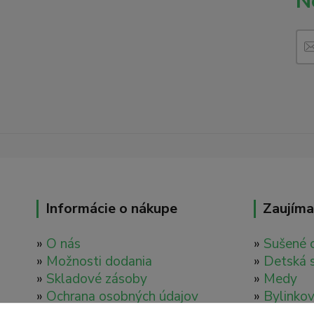
N
Informácie o nákupe
Zaujíma
»
O nás
»
Sušené 
»
Možnosti dodania
»
Detská 
»
Skladové zásoby
»
Medy
»
Ochrana osobných údajov
»
Bylinkov