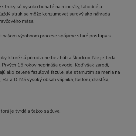
 struky sú vysoko bohaté na minerály, lahodné a
e. Každý struk sa môže konzumovať surový ako náhrada
 bravčového mäsa.
Pri našom výrobnom procese spájame staré postupy s
ky, ktoré sú prirodzene bez húb a škodcov. Nie je teda
 Prvých 15 rokov neprináša ovocie. Keď však zarodí,
rajú ako zelené fazuľové fazule, ale starnutím sa menia na
 B3 a D. Má vysoký obsah vápnika, fosforu, draslíka,
orá je tvrdá a ťažko sa žuva.