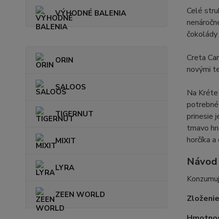
Celé stru
VÝHODNÉ BALENIA
nenáročné
čokolády 
Creta Car
ORIN
novými te
SALOOS
Na Kréte 
potrebné 
TIGERNUT
prinesie 
tmavo hne
horčíka a
MIXIT
Návod 
LYRA
Konzumujt
ZEEN WORLD
Zloženi
Hmotnos