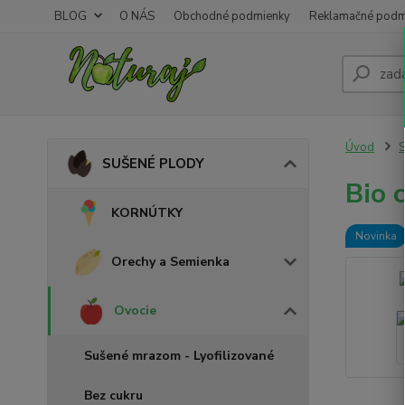
BLOG
O NÁS
Obchodné podmienky
Reklamačné podm
Úvod
SUŠENÉ PLODY
Bio 
KORNÚTKY
Novinka
Orechy a Semienka
Ovocie
Sušené mrazom - Lyofilizované
Bez cukru