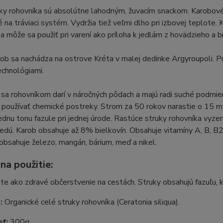
ky rohovníka sú absolútne lahodným, žuvacím snackom. Karobové
 na tráviaci systém. Vydržia tiež veľmi dlho pri izbovej teplot
a môže sa použiť pri varení ako príloha k jedlám z hovädzieho a
ob sa nachádza na ostrove Kréta v malej dedinke Argyroupoli. 
chnológiami.
sa rohovníkom darí v náročných pôdach a majú radi suché podmien
používať chemické postreky. Strom za 50 rokov narastie o 15 m.
jednu tonu fazule pri jednej úrode. Rastúce struky rohovníka vyze
dú. Karob obsahuje až 8% bielkovín. Obsahuje vitamíny A, B, B2,
 obsahuje železo, mangán, bárium, meď a nikel.
na použitie:
e ako zdravé občerstvenie na cestách. Struky obsahujú fazuľu, kt
e:
Organické celé struky rohovníka (Ceratonia siliqua).
ť:
300g