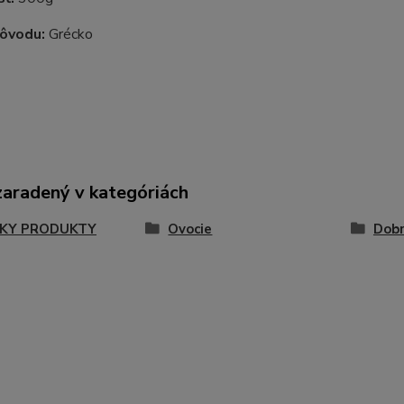
pôvodu:
Grécko
zaradený v kategóriách
KY PRODUKTY
Ovocie
Dob