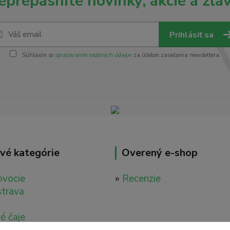
eprepásnite novinky, akcie a zľav
Prihlásiť sa
Súhlasím so
spracovaním osobných údajov
za účelom zasielania newslettera.
vé kategórie
Overený e-shop
ovocie
»
Recenzie
strava
é čaje