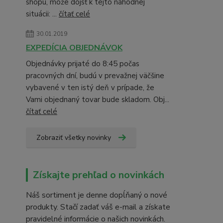
shopu, môže dôjsť k tejto náhodnej
situácii: ...
čítať celé
30.01.2019
EXPEDÍCIA OBJEDNÁVOK
Objednávky prijaté do 8:45 počas
pracovných dní, budú v prevažnej väčšine
vybavené v ten istý deň v prípade, že
Vami objednaný tovar bude skladom. Obj...
čítať celé
Zobraziť všetky novinky
Získajte prehľad o novinkách
Náš sortiment je denne dopĺňaný o nové
produkty. Stačí zadať váš e-mail a získate
pravidelné informácie o našich novinkách.