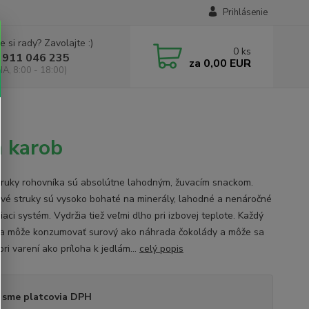
Prihlásenie
e si rady? Zavolajte :)
0
ks
 911 046 235
za
0,00 EUR
IA, 8:00 - 18:00)
a karob
truky rohovníka sú absolútne lahodným, žuvacím snackom.
vé struky sú vysoko bohaté na minerály, lahodné a nenáročné
iaci systém. Vydržia tiež veľmi dlho pri izbovej teplote. Každý
sa môže konzumovať surový ako náhrada čokolády a môže sa
pri varení ako príloha k jedlám...
celý popis
 sme platcovia DPH