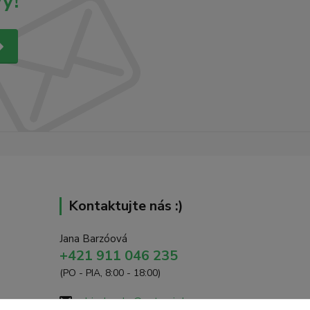
y!
Kontaktujte nás :)
Jana Barzóová
+421 911 046 235
(PO - PIA, 8:00 - 18:00)
objednavky@naturaj.sk