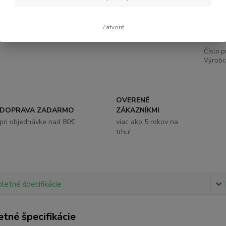
4,
Zatvoriť
Číslo p
Výrobc
OVERENÉ
DOPRAVA ZADARMO
ZÁKAZNÍKMI
pri objednávke nad 80€
viac ako 5 rokov na
trhu!
etné špecifikácie
tné špecifikácie