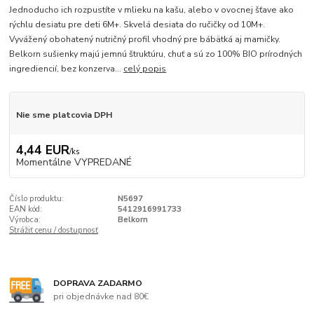
Jednoducho ich rozpustíte v mlieku na kašu, alebo v ovocnej šťave ako
rýchlu desiatu pre deti 6M+. Skvelá desiata do ručičky od 10M+.
Vyvážený obohatený nutričný profil vhodný pre bábätká aj mamičky.
Belkorn sušienky majú jemnú štruktúru, chuť a sú zo 100% BIO prírodných
ingrediencií, bez konzerva...
celý popis
Nie sme platcovia DPH
4,44 EUR
/
ks
Momentálne VYPREDANÉ
Číslo produktu:
N5697
EAN kód:
5412916991733
Výrobca:
Belkorn
Strážiť cenu / dostupnosť
DOPRAVA ZADARMO
pri objednávke nad 80€