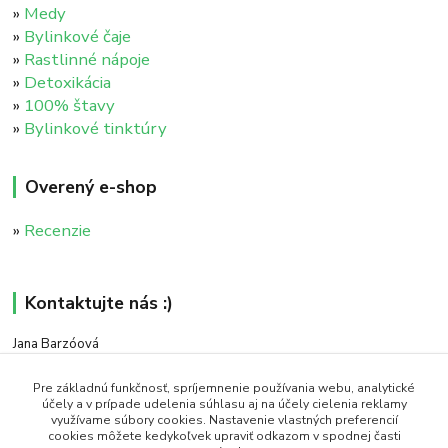
»
Medy
»
Bylinkové čaje
»
Rastlinné nápoje
»
Detoxikácia
»
100% štavy
»
Bylinkové tinktúry
Overený e-shop
»
Recenzie
Kontaktujte nás :)
Jana Barzóová
+421 911 046 235
(PO - PIA, 8:00 - 18:00)
Pre základnú funkčnosť, spríjemnenie používania webu, analytické
účely a v prípade udelenia súhlasu aj na účely cielenia reklamy
využívame súbory cookies. Nastavenie vlastných preferencií
objednavky@naturaj.sk
cookies môžete kedykoľvek upraviť odkazom v spodnej časti