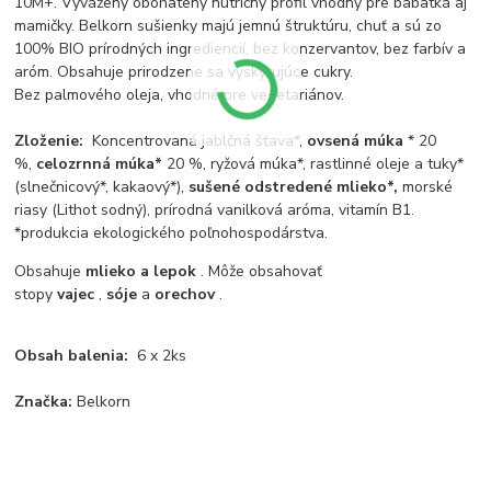
10M+. Vyvážený obohatený nutričný profil vhodný pre bábätká aj
mamičky. Belkorn sušienky majú jemnú štruktúru, chuť a sú zo
100% BIO prírodných ingrediencií, bez konzervantov, bez farbív a
aróm. Obsahuje prirodzene sa vyskytujúce cukry.
Bez palmového oleja, vhodné pre vegetariánov.
Zloženie:
Koncentrovaná jablčná šťava*,
ovsená múka
* 20
%,
celozrnná múka*
20 %, ryžová múka*, rastlinné oleje a tuky*
(slnečnicový*, kakaový*),
sušené odstredené mlieko*,
morské
riasy (Lithot sodný), prírodná vanilková aróma, vitamín B1.
*produkcia ekologického poľnohospodárstva.
Obsahuje
mlieko a lepok
. Môže obsahovať
stopy
vajec
,
sóje
a
orechov
.
Obsah balenia:
6 x 2ks
Značka:
Belkorn