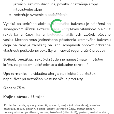
jazvách, zatvrdnutiach inej povahy, odstraňuje stopy
mladistvého akné
zmierňuje svrbenie a podráždenie.
Vysoká baktericídna aktivita krémového balzamu je založená na
synergickom účinku extraktu čaga, komplexov vitamínov, olejov z
rakytníka a čajovníka a biologicky aktívnych zložiek včelieho
vosku. Mechanizmus jedinečného pôsobenia krémového balzamu
čaga na rany je založený na jeho schopnosti obnoviť ochranné
vlastnosti poškodenej pokožky a iniciovať regeneračné procesy.
Spôsob použitia:
niekoľkokrát denne naniesť malé množstvo
krému na problematické miesto a dôkladne rozotrieť.
Upozornenie:
Individuálna alergia na niektorú zo zložiek,
nepoužívať pri neznášanlivosti na včelie produkty.
Obsah:
75 ml
Krajina pôvodu
: Ukrajina