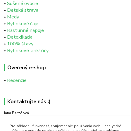
»
Sušené ovocie
»
Detská strava
»
Medy
»
Bylinkové čaje
»
Rastlinné nápoje
»
Detoxikácia
»
100% štavy
»
Bylinkové tinktúry
Overený e-shop
»
Recenzie
Kontaktujte nás :)
Jana Barzóová
+421 911 046 235
(PO - PIA, 8:00 - 18:00)
Pre základnú funkčnosť, spríjemnenie používania webu, analytické
účely a v prípade udelenia súhlasu aj na účely cielenia reklamy