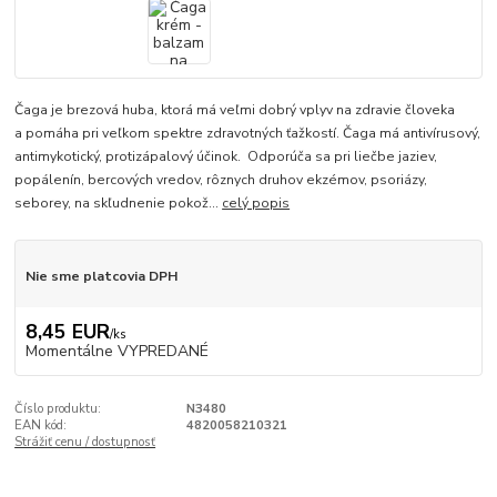
Čaga je brezová huba, ktorá má veľmi dobrý vplyv na zdravie človeka
a pomáha pri veľkom spektre zdravotných ťažkostí. Čaga má antivírusový,
antimykotický, protizápalový účinok. Odporúča sa pri liečbe jaziev,
popálenín, bercových vredov, rôznych druhov ekzémov, psoriázy,
seborey, na skľudnenie pokož...
celý popis
Nie sme platcovia DPH
8,45 EUR
/
ks
Momentálne VYPREDANÉ
Číslo produktu:
N3480
EAN kód:
4820058210321
Strážiť cenu / dostupnosť