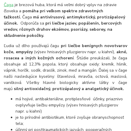
Čaga
je brezová huba, ktorá má veľmi dobrý vplyv na zdravie
človeka a
pomáha pri veľkom spektre zdravotných
ťažkostí.
Čaga
má antivírusový, antimykotický, protizápalový
účinok.
Odporúča sa
pri liečbe jaziev, popálenín, bercových
vredov, rôznych druhov ekzémov, psoriázy, seborey, na
skľudnenie pokožky.
Ľudia už dlho používajú čagu
pri liečbe benígnych novotvarov
kože, empyézy
(výsev hnisavých pľuzgierov napr. u kiahní),
akné,
rosacea a iných kožných ochorení
. Štúdie preukázali, že čaga
obsahuje až 12,3% popola, ktorý obsahuje oxidy: kremík, hliník,
vápnik, horčík, sodík, draslík, zinok, meď a mangán. Ďalej sa v čage
našli nasledujúce kyseliny: šťavelová, mravčia, octová, maslová,
vanilková. Všetky hlavné biologicky aktívne látky v čage
majú
silný antioxidačný, protizápalový a analgetický účinok.
má hojivé, antibakteriálne, protiplesňové účinky, priaznivo
ovplyvňuje liečbu empyézy (výsev hnisavých pľuzgierov
napr. u kiahní)
je to prírodné antibiotikum, ktoré zvyšuje obranyschopnosť
tela;
účinný pri posttraumatických jazvách, pooperačných