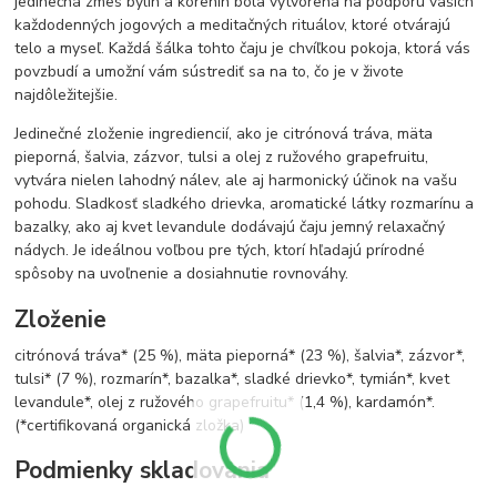
jedinečná zmes bylín a korenín bola vytvorená na podporu vašich
každodenných jogových a meditačných rituálov, ktoré otvárajú
telo a myseľ. Každá šálka tohto čaju je chvíľkou pokoja, ktorá vás
povzbudí a umožní vám sústrediť sa na to, čo je v živote
najdôležitejšie.
Jedinečné zloženie ingrediencií, ako je citrónová tráva, mäta
pieporná, šalvia, zázvor, tulsi a olej z ružového grapefruitu,
vytvára nielen lahodný nálev, ale aj harmonický účinok na vašu
pohodu. Sladkosť sladkého drievka, aromatické látky rozmarínu a
bazalky, ako aj kvet levandule dodávajú čaju jemný relaxačný
nádych. Je ideálnou voľbou pre tých, ktorí hľadajú prírodné
spôsoby na uvoľnenie a dosiahnutie rovnováhy.
Zloženie
citrónová tráva* (25 %), mäta pieporná* (23 %), šalvia*, zázvor*,
tulsi* (7 %), rozmarín*, bazalka*, sladké drievko*, tymián*, kvet
levandule*, olej z ružového grapefruitu* (1,4 %), kardamón*.
(*certifikovaná organická zložka)
Podmienky skladovania