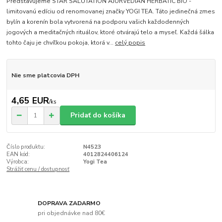
Predstavujeme STAR SALUTATION AJURVEDIAN HERBATIC BIO -
limitovanú edíciu od renomovanej značky YOGI TEA. Táto jedinečná zmes
bylín a korenín bola vytvorená na podporu vašich každodenných
jogových a meditačných rituálov, ktoré otvárajú telo a myseľ. Každá šálka
tohto čaju je chvíľkou pokoja, ktorá v...
celý popis
Nie sme platcovia DPH
4,65 EUR
/
ks
Pridať do košíka
Číslo produktu:
N4523
EAN kód:
4012824406124
Výrobca:
Yogi Tea
Strážiť cenu / dostupnosť
DOPRAVA ZADARMO
pri objednávke nad 80€