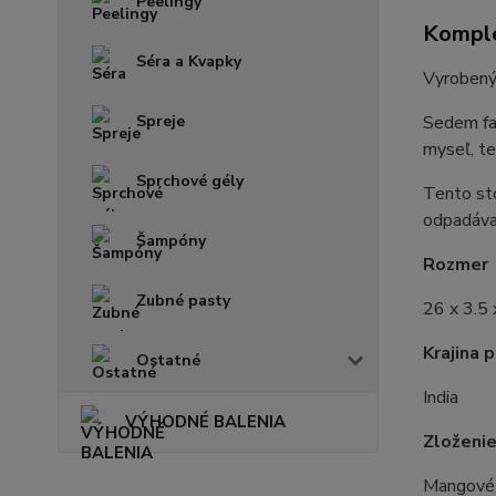
Peelingy
Komple
Séra a Kvapky
Vyrobený 
Spreje
Sedem far
myseľ, te
Sprchové gély
Tento sto
odpadáva
Šampóny
Rozmer
Zubné pasty
26 x 3.5 
Krajina 
Ostatné
India
VÝHODNÉ BALENIA
Zloženi
Mangové