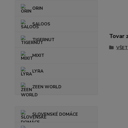
ORIN
SALOOS
Tovar 
TIGERNUT
VŠET
MIXIT
LYRA
ZEEN WORLD
SLOVENSKÉ DOMÁCE