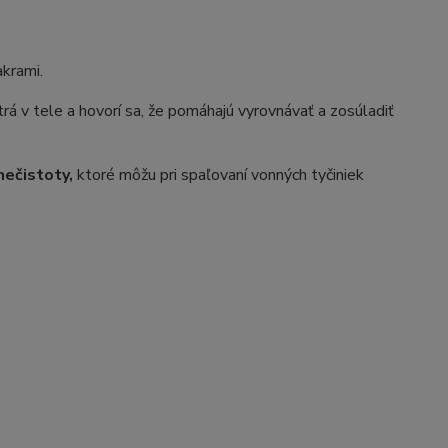
akrami.
 v tele a hovorí sa, že pomáhajú vyrovnávať a zosúladiť
nečistoty,
ktoré môžu pri spaľovaní vonných tyčiniek