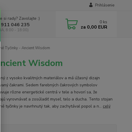
Prihlásenie
e si rady? Zavolajte :)
0
ks
 911 046 235
za
0,00 EUR
IA, 8:00 - 18:00)
né Tyčinky - Ancient Wisdom
 Ancient Wisdom
ný z vysoko kvalitných materiálov a má úžasný dizajn
ovaný čakrami. Sedem farebných čakrových symbolov
avuje rôzne energetické centrá v tele a hovorí sa, že
jú vyrovnávať a zosúladiť myseľ, telo a ducha. Tento stojan
né tyčinky je navrhnutý tak, aby zachytával popol a n...
celý