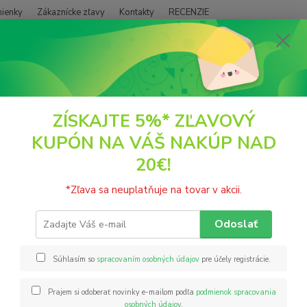
ienky
Zákaznícke zľavy
Kontakty
RECENZIE
Neviet
Hľadať
+421
(PO - P
EKO DROGÉRIA A KOZMETIKA
Aromaterapia
Čakrový Stojan na Von
ZÍSKAJTE 5%* ZĽAVOVÝ
KUPÓN NA VÁŠ NAKÚP NAD
ový Stojan na Vonné Tyčinky -
20€!
Vyrobe
*Zľava sa neuplatňuje na tovar v akcii.
inšpir
predst
Odoslať
pomáha
na von
Súhlasím so
spracovaním osobných údajov
pre účely registrácie.
popis
Prajem si odoberať novinky e-mailom podľa
podmienok spracovania
osobných údajov
.