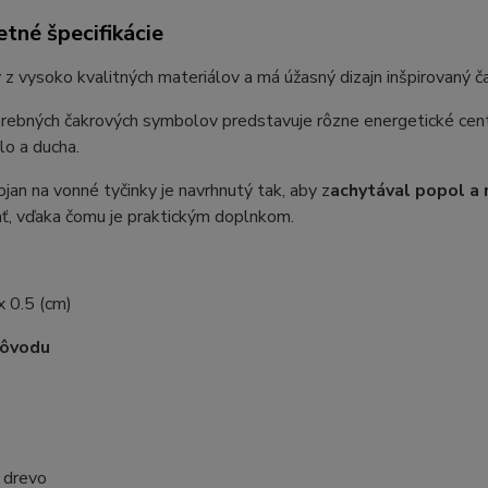
tné špecifikácie
z vysoko kvalitných materiálov a má úžasný dizajn inšpirovaný č
ebných čakrových symbolov predstavuje rôzne energetické centrá
lo a ducha.
jan na vonné tyčinky je navrhnutý tak, aby z
achytával popol a 
ť, vďaka čomu je praktickým doplnkom.
x 0.5 (cm)
pôvodu
e
 drevo