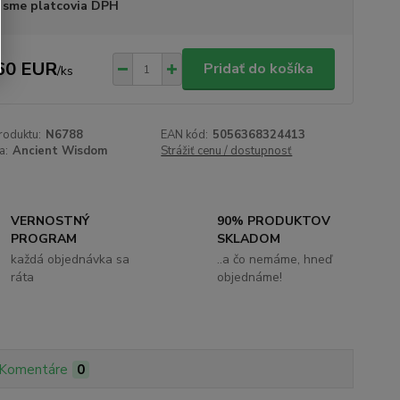
 sme platcovia DPH
60 EUR
Pridať do košíka
/
ks
roduktu:
N6788
EAN kód:
5056368324413
a:
Ancient Wisdom
Strážiť cenu / dostupnosť
VERNOSTNÝ
90% PRODUKTOV
PROGRAM
SKLADOM
každá objednávka sa
..a čo nemáme, hneď
ráta
objednáme!
Komentáre
0