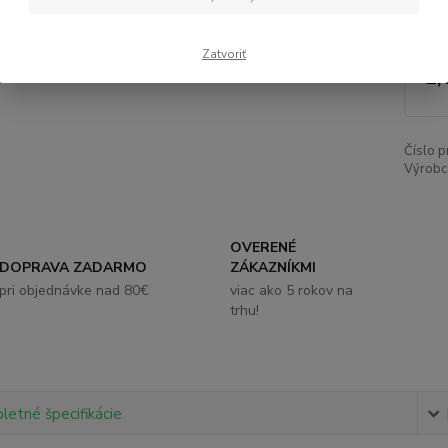
Nie
Zatvoriť
2,
Číslo p
Výrobc
OVERENÉ
DOPRAVA ZADARMO
ZÁKAZNÍKMI
pri objednávke nad 80€
viac ako 5 rokov na
trhu!
etné špecifikácie