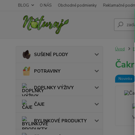
BLOG
O NÁS
Obchodné podmienky
Reklamačné podm
Úvod
SUŠENÉ PLODY
Čakr
POTRAVINY
Novinka
DOPLNKY VÝŽIVY
ČAJE
BYLINKOVÉ PRODUKTY