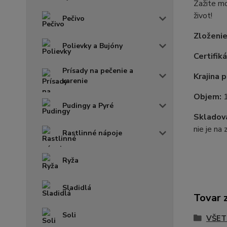
Zažite m
život!
Pečivo
Zloženie
Polievky a Bujóny
Certifiká
Prísady na pečenie a
Krajina 
varenie
Objem:
Pudingy a Pyré
Skladova
nie je na
Rastlinné nápoje
Ryža
Sladidlá
Tovar 
Soli
VŠET