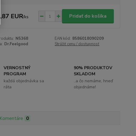
,87 EUR
Pridať do košíka
/
ks
roduktu:
N5368
EAN kód:
8586018090209
a:
Dr.Feelgood
Strážiť cenu / dostupnosť
VERNOSTNÝ
90% PRODUKTOV
PROGRAM
SKLADOM
každá objednávka sa
..a čo nemáme, hneď
ráta
objednáme!
Komentáre
0