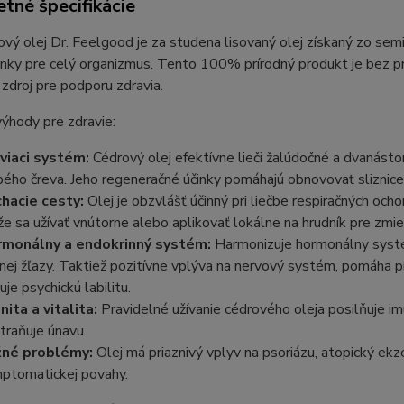
tné špecifikácie
vý olej Dr. Feelgood je za studena lisovaný olej získaný zo sem
činky pre celý organizmus. Tento 100% prírodný produkt je bez pr
zdroj pre podporu zdravia.
ýhody pre zdravie:
viaci systém:
Cédrový olej efektívne lieči žalúdočné a dvanástor
bého čreva. Jeho regeneračné účinky pomáhajú obnovovať sliznice 
hacie cesty:
Olej je obzvlášť účinný pri liečbe respiračných ochor
e sa užívať vnútorne alebo aplikovať lokálne na hrudník pre zm
monálny a endokrinný systém:
Harmonizuje hormonálny systém
tnej žľazy. Taktiež pozitívne vplýva na nervový systém, pomáha pr
uje psychickú labilitu.
nita a vitalita:
Pravidelné užívanie cédrového oleja posilňuje i
traňuje únavu.
né problémy:
Olej má priaznivý vplyv na psoriázu, atopický ekzé
ptomatickej povahy.