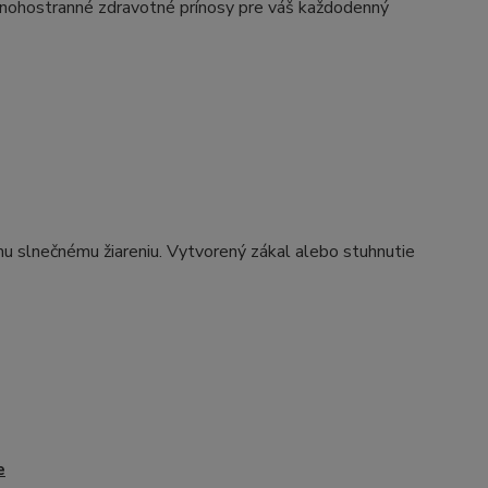
mnohostranné zdravotné prínosy pre váš každodenný
mu slnečnému žiareniu. Vytvorený zákal alebo stuhnutie
e