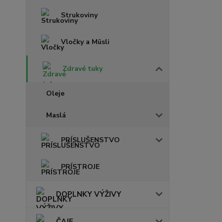
Strukoviny
Vločky a Müsli
Zdravé tuky
Oleje
Maslá
PRÍSLUŠENSTVO
PRÍSTROJE
DOPLNKY VÝŽIVY
ČAJE