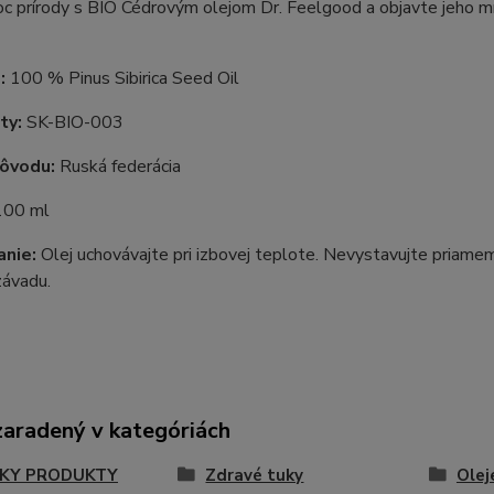
oc prírody s BIO Cédrovým olejom Dr. Feelgood a objavte jeho 
:
100 % Pinus Sibirica Seed Oil
ty:
SK-BIO-003
pôvodu:
Ruská federácia
100 ml
nie:
Olej uchovávajte pri izbovej teplote. Nevystavujte priame
 závadu.
zaradený v kategóriách
KY PRODUKTY
Zdravé tuky
Olej