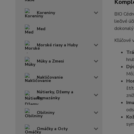
Komple
Koreniny
BIO Cédro
liečivé ú
dokonalý 
Med
Kľúčové v
Morské riasy a Huby
Trá
hru
Múky a Zmesi
Dýc
Môž
Nakličovanie
Hor
ští
Nátierky, Džemy a
zniž
Pomazánky
Imu
ods
Obilniny
Kož
sym
Omáčky a Octy