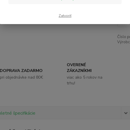
16
Zatvoriť
Číslo p
Výrobc
OVERENÉ
DOPRAVA ZADARMO
ZÁKAZNÍKMI
pri objednávke nad 80€
viac ako 5 rokov na
trhu!
etné špecifikácie