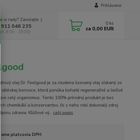
Prihlásenie
e si rady? Zavolajte :)
0
ks
 911 046 235
za
0,00 EUR
IA, 8:00 - 18:00)
lgood
drový olej Dr. Feelgood je za studena lisovaný olej získaný zo
 sibírskej borovice, ktorá ponúka bohaté regeneračné a liečivé
 pre celý organizmus. Tento 100% prírodný produkt je bez
ých chemikálií a konzervantov, čo z neho robí dokonalý zdroj
dporu zdravia. Kľúčové vý...
celý popis
 sme platcovia DPH