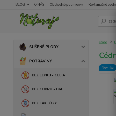
BLOG
O NÁS
Obchodné podmienky
Reklamačné podm
Úvod
SUŠENÉ PLODY
Cédr
POTRAVINY
Novinka
BEZ LEPKU - CELIA
BEZ CUKRU - DIA
BEZ LAKTÓZY