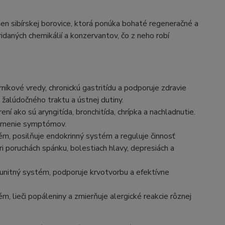
ien sibírskej borovice, ktorá ponúka bohaté regeneračné a
idaných chemikálií a konzervantov, čo z neho robí
níkové vredy, chronickú gastritídu a podporuje zdravie
žalúdočného traktu a ústnej dutiny.
ení ako sú aryngitída, bronchitída, chrípka a nachladnutie.
iernenie symptómov.
, posilňuje endokrinný systém a reguluje činnosť
i poruchách spánku, bolestiach hlavy, depresiách a
munitný systém, podporuje krvotvorbu a efektívne
m, lieči popáleniny a zmierňuje alergické reakcie rôznej