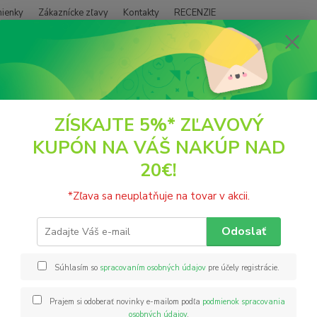
ienky
Zákaznícke zľavy
Kontakty
RECENZIE
Neviet
Hľadať
+421
(PO - P
POTRAVINY
Zdravé tuky
Cédrový olej BIO RAW 100ml Dr.Feelgood
ZÍSKAJTE 5%* ZĽAVOVÝ
KUPÓN NA VÁŠ NAKÚP NAD
ový olej BIO RAW 100ml Dr.Fee
20€!
BIO Cé
*Zľava sa neuplatňuje na tovar v akcii.
semien
účinky
Odoslať
pridan
pre po
Súhlasím so
spracovaním osobných údajov
pre účely registrácie.
Prajem si odoberať novinky e-mailom podľa
podmienok spracovania
Nie
osobných údajov
.