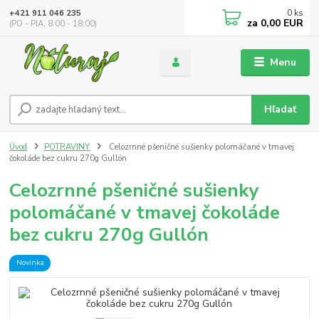
0
ks
+421 911 046 235
za
0,00 EUR
(PO - PIA, 8:00 - 18:00)
Menu
Hľadať
Úvod
POTRAVINY
Celozrnné pšeničné sušienky polomáčané v tmavej
čokoláde bez cukru 270g Gullón
Celozrnné pšeničné sušienky
polomáčané v tmavej čokoláde
bez cukru 270g Gullón
Novinka