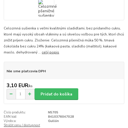
Celozrnná sušienka s veľmi kvalitnými sladidlami, bez pridaného cukru,
ktoré majú vysoký obsah vlákniny a sú skvelou voľbou pre tých, ktorí chcú
znížiť príjem cukru. Zloženie: Celozrnná pšeničná múka 50 %, tmavá
čokoláda bez cukru 24% (kakaová pasta, sladidlo (maltitol), kakaové
maslo, dehydrovaný ...
celý popis
Nie sme platcovia DPH
3,10 EUR
/
ks
Pridať do košíka
Číslo produktu:
N5705
EAN kód:
8410376047028
Výrobca:
Gullón
Strážiť cenu / dostupnosť