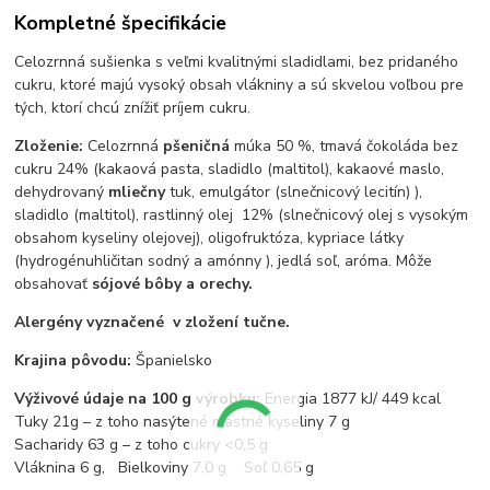
Kompletné špecifikácie
Celozrnná sušienka s veľmi kvalitnými sladidlami, bez pridaného
cukru, ktoré majú vysoký obsah vlákniny a sú skvelou voľbou pre
tých, ktorí chcú znížiť príjem cukru.
Zloženie:
Celozrnná
pšeničná
múka 50 %, tmavá čokoláda bez
cukru 24% (kakaová pasta, sladidlo (maltitol), kakaové maslo,
dehydrovaný
mliečny
tuk, emulgátor (slnečnicový lecitín) ),
sladidlo (maltitol), rastlinný olej 12% (slnečnicový olej s vysokým
obsahom kyseliny olejovej), oligofruktóza, kypriace látky
(hydrogénuhličitan sodný a amónny ), jedlá soľ, aróma. Môže
obsahovať
sójové bôby a orechy.
Alergény vyznačené v zložení tučne.
Krajina pôvodu:
Španielsko
Výživové údaje na 100 g výrobku:
Energia 1877 kJ/ 449 kcal
Tuky 21g – z toho nasýtené mastné kyseliny 7 g
Sacharidy 63 g – z toho cukry <0,5 g
Vláknina 6 g, Bielkoviny 7,0 g Soľ 0,65 g