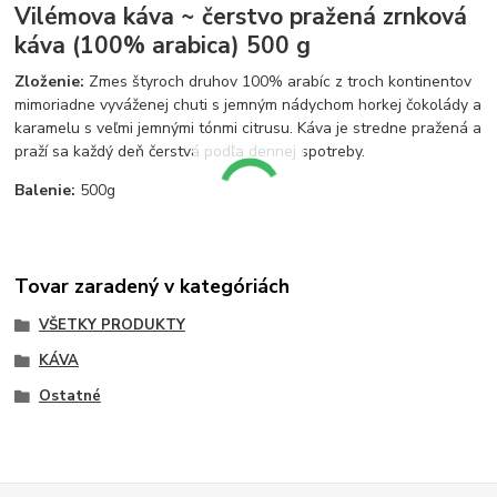
Vilémova káva ~ čerstvo pražená zrnková
káva (100% arabica) 500 g
Zloženie:
Zmes štyroch druhov 100% arabíc z troch kontinentov
mimoriadne vyváženej chuti s jemným nádychom horkej čokolády a
karamelu s veľmi jemnými tónmi citrusu. Káva je stredne pražená a
praží sa každý deň čerstvá podľa dennej spotreby.
Balenie:
500g
Tovar zaradený v kategóriách
VŠETKY PRODUKTY
KÁVA
Ostatné