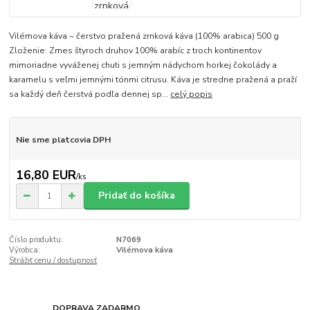
Vilémova káva ~ čerstvo pražená zrnková káva (100% arabica) 500 g
Zloženie: Zmes štyroch druhov 100% arabíc z troch kontinentov
mimoriadne vyváženej chuti s jemným nádychom horkej čokolády a
karamelu s veľmi jemnými tónmi citrusu. Káva je stredne pražená a praží
sa každý deň čerstvá podľa dennej sp...
celý popis
Nie sme platcovia DPH
16,80 EUR
/
ks
Pridať do košíka
Číslo produktu:
N7069
Výrobca:
Vilémova káva
Strážiť cenu / dostupnosť
DOPRAVA ZADARMO