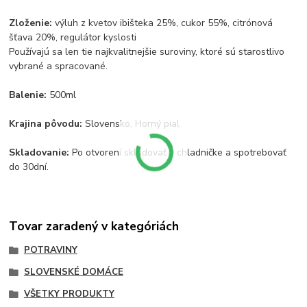
Zloženie:
výluh z kvetov ibišteka 25%, cukor 55%, citrónová
šťava 20%, regulátor kyslosti
Používajú sa len tie najkvalitnejšie suroviny, ktoré sú starostlivo
vybrané a spracované.
Balenie:
500ml
Krajina pôvodu:
Slovensko, Horný pial
Skladovanie:
Po otvorení skladovať v chladničke a spotrebovať
do 30dní.
Tovar zaradený v kategóriách
POTRAVINY
SLOVENSKÉ DOMÁCE
VŠETKY PRODUKTY