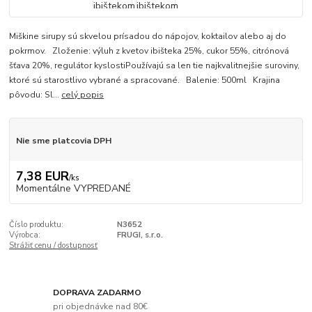
Miškine sirupy sú skvelou prísadou do nápojov, koktailov alebo aj do
pokrmov. Zloženie: výluh z kvetov ibišteka 25%, cukor 55%, citrónová
šťava 20%, regulátor kyslostiPoužívajú sa len tie najkvalitnejšie suroviny,
ktoré sú starostlivo vybrané a spracované. Balenie: 500ml Krajina
pôvodu: Sl...
celý popis
Nie sme platcovia DPH
7,38 EUR
/
ks
Momentálne VYPREDANÉ
Číslo produktu:
N3652
Výrobca:
FRUGI, s.r.o.
Strážiť cenu / dostupnosť
DOPRAVA ZADARMO
pri objednávke nad 80€