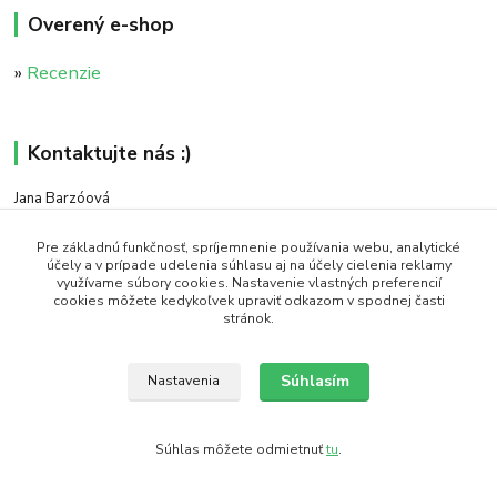
Overený e-shop
»
Recenzie
Kontaktujte nás :)
Jana Barzóová
+421 911 046 235
(PO - PIA, 8:00 - 18:00)
Pre základnú funkčnosť, spríjemnenie používania webu, analytické
účely a v prípade udelenia súhlasu aj na účely cielenia reklamy
využívame súbory cookies. Nastavenie vlastných preferencií
objednavky@naturaj.sk
cookies môžete kedykoľvek upraviť odkazom v spodnej časti
stránok.
Súhlasím
Nastavenia
Icons made by Smashicons from www.flaticon.com is licensed by CC 3.0 BY
Súhlas môžete odmietnuť
tu
.
Vytvorené na
Eshop-rychlo.sk