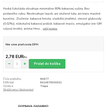
Horká čokoláda obsahuje minimálne 80% kakaovej sušiny. Bez
pridaného cukru. Neobsahuje lepok, ani stužené tuky, ani trans mastné
kyseliny. Zloženie: kakaová hmota, sladidlá (maltitol, steviol glykosidy
(0,02%)), nízkotučný kakaový prášok, kakaové maslo, emulgátor (ne-GM
sójový lecitín), aróma Hmo...
celý popis
Nie sme platcovia DPH
2,78 EUR
/
ks
Pridať do košíka
Číslo produktu:
N4677
EAN kód:
8410679030031
Výrobca:
Trapa
Strážiť cenu / dostupnosť
DOPRAVA ZADARMO