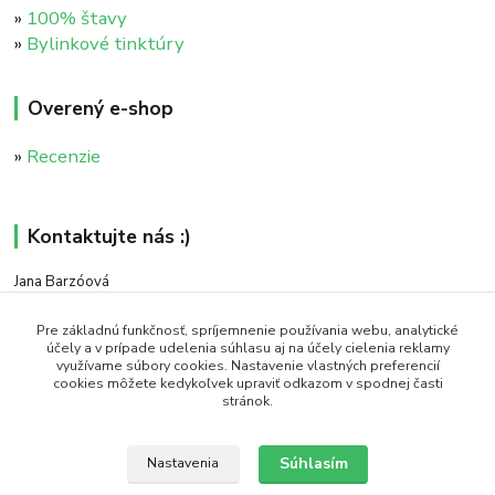
»
100% štavy
»
Bylinkové tinktúry
Overený e-shop
»
Recenzie
Kontaktujte nás :)
Jana Barzóová
+421 911 046 235
(PO - PIA, 8:00 - 18:00)
Pre základnú funkčnosť, spríjemnenie používania webu, analytické
účely a v prípade udelenia súhlasu aj na účely cielenia reklamy
využívame súbory cookies. Nastavenie vlastných preferencií
objednavky@naturaj.sk
cookies môžete kedykoľvek upraviť odkazom v spodnej časti
stránok.
Súhlasím
Nastavenia