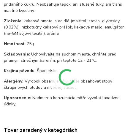
pridaného cukru. Neobsahuje lepok, ani stužené tuky, ani trans
mastné kyseliny.
Zloženie:
kakaová hmota, sladidlá (maltitol, steviol glykosidy
(0,02%)), nízkotučný kakaový prášok, kakaové maslo, emulgátor
(ne-GM sójový lecitín), aróma
Hmotnosť:
75g
Skladovanie:
Uchovávajte na suchom mieste, chráňte pred
priamym slnečným žiarením, pri teplote 12 - 21°C.
Krajina pôvodu:
Španielsko
Alergény:
Výrobok obsahuje sóju. Môže obsahovať stopy
škrupinových plodov a mliečnej súčasti.
Upozornenie:
Nadmerná konzumácia môže vyvolať laxatívne
účinky.
Tovar zaradený v kategóriách