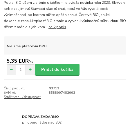
Popis: BIO džem z arónie s jablkom je svieža novinka roku 2023. Skrýva v
sebe zaujímavú šťavnatú sladkú chuť, ktorá vo Vás vyvolá pocit
výnimočnosti, po ktorom túžite opäť siahnuť. Čerstvé BIO jablká
dokonale zahalili trpkosť BIO arónie a vytvorili výnimočnú súhru chutí. BIO
džem z arónie s jablkom...
celý popis
Nie sme platcovia DPH
5,35 EUR
/
ks
Pridať do košíka
Číslo produktu:
N3712
EAN kód:
8588007482002
Strážiť cenu / dostupnosť
DOPRAVA ZADARMO
pri objednávke nad 80€