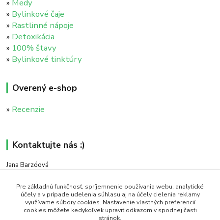
»
Medy
»
Bylinkové čaje
»
Rastlinné nápoje
»
Detoxikácia
»
100% štavy
»
Bylinkové tinktúry
Overený e-shop
»
Recenzie
Kontaktujte nás :)
Jana Barzóová
+421 911 046 235
(PO - PIA, 8:00 - 18:00)
Pre základnú funkčnosť, spríjemnenie používania webu, analytické
účely a v prípade udelenia súhlasu aj na účely cielenia reklamy
využívame súbory cookies. Nastavenie vlastných preferencií
objednavky@naturaj.sk
cookies môžete kedykoľvek upraviť odkazom v spodnej časti
stránok.