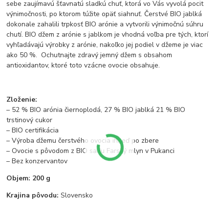
sebe zaujímavú šťavnatú sladkú chuť, ktorá vo Vás vyvolá pocit
výnimočnosti, po ktorom túžite opäť siahnuť. Čerstvé BIO jablká
dokonale zahalili trpkosť BIO arónie a vytvorili výnimočnú súhru
chutí. BIO džem z arónie s jablkom je vhodná voľba pre tých, ktorí
vyhľadávajú výrobky z arónie, nakoľko jej podiel v džeme je viac
ako 50 %. Ochutnajte zdravý jemný džem s obsahom
antioxidantov, ktoré toto vzácne ovocie obsahuje.
Zloženie:
– 52 % BIO arónia čiernoplodá, 27 % BIO jablká 21 % BIO
trstinový cukor
– BIO certifikácia
– Výroba džemu čerstvého ovocia ihneď po zbere
– Ovocie s pôvodom z BIO sadu Farský mlyn v Pukanci
– Bez konzervantov
Objem: 200 g
Krajina pôvodu:
Slovensko