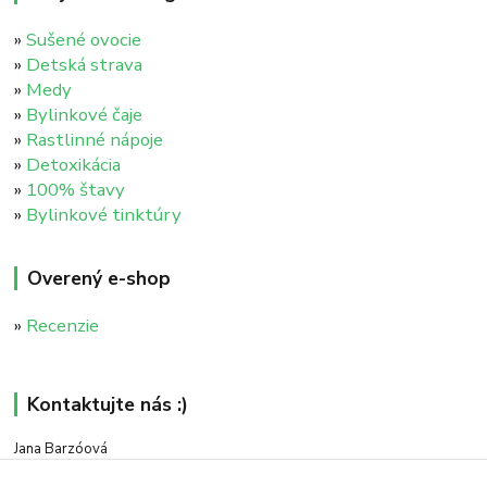
»
Sušené ovocie
»
Detská strava
»
Medy
»
Bylinkové čaje
»
Rastlinné nápoje
»
Detoxikácia
»
100% štavy
»
Bylinkové tinktúry
Overený e-shop
»
Recenzie
Kontaktujte nás :)
Jana Barzóová
+421 911 046 235