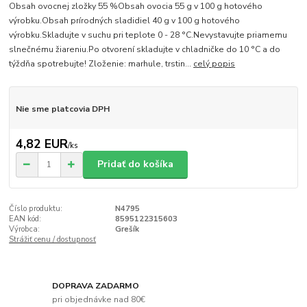
Obsah ovocnej zložky 55 %Obsah ovocia 55 g v 100 g hotového
výrobku.Obsah prírodných sladidiel 40 g v 100 g hotového
výrobku.Skladujte v suchu pri teplote 0 - 28 °C.Nevystavujte priamemu
slnečnému žiareniu.Po otvorení skladujte v chladničke do 10 °C a do
týždňa spotrebujte! Zloženie: marhule, trstin...
celý popis
Nie sme platcovia DPH
4,82 EUR
/
ks
Pridať do košíka
Číslo produktu:
N4795
EAN kód:
8595122315603
Výrobca:
Grešík
Strážiť cenu / dostupnosť
DOPRAVA ZADARMO
pri objednávke nad 80€