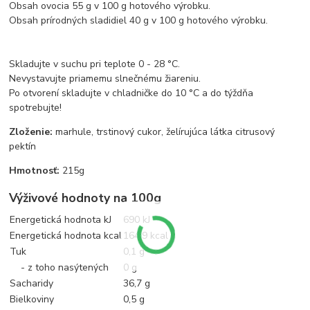
Obsah ovocia 55 g v 100 g hotového výrobku.
Obsah prírodných sladidiel 40 g v 100 g hotového výrobku.
Skladujte v suchu pri teplote 0 - 28 °C.
Nevystavujte priamemu slnečnému žiareniu.
Po otvorení skladujte v chladničke do 10 °C a do týždňa
spotrebujte!
Zloženie:
marhule, trstinový cukor, želírujúca látka citrusový
pektín
Hmotnosť:
215g
Výživové hodnoty na 100g
Energetická hodnota kJ
690 kJ
Energetická hodnota kcal
164,9 kcal
Tuk
0,1 g
- z toho nasýtených
0 g
Sacharidy
36,7 g
Bielkoviny
0,5 g