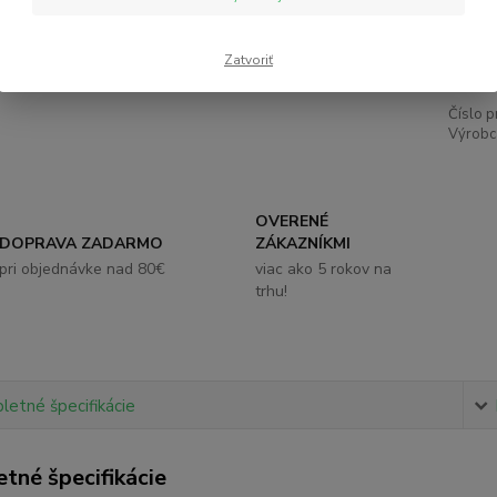
3,
Zatvoriť
Číslo p
Výrobc
OVERENÉ
DOPRAVA ZADARMO
ZÁKAZNÍKMI
pri objednávke nad 80€
viac ako 5 rokov na
trhu!
etné špecifikácie
tné špecifikácie