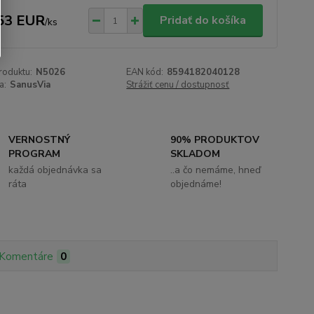
53 EUR
Pridať do košíka
/
ks
roduktu:
N5026
EAN kód:
8594182040128
a:
SanusVia
Strážiť cenu / dostupnosť
VERNOSTNÝ
90% PRODUKTOV
PROGRAM
SKLADOM
každá objednávka sa
..a čo nemáme, hneď
ráta
objednáme!
Komentáre
0