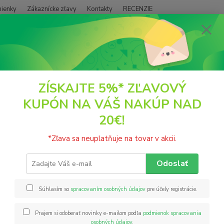
ienky
Zákaznícke zľavy
Kontakty
RECENZIE
Neviet
Hľadať
+421
(PO - P
POTRAVINY
Koreniny
Fenikel celý BIO korenie 33g SanusVia
ZÍSKAJTE 5%* ZĽAVOVÝ
KUPÓN NA VÁŠ NAKÚP NAD
kel celý BIO korenie 33g SanusV
20€!
Obal j
*Zľava sa neuplatňuje na tovar v akcii.
cez pr
obalu 
Odoslať
Zložen
Súhlasím so
spracovaním osobných údajov
pre účely registrácie.
Nie
Prajem si odoberať novinky e-mailom podľa
podmienok spracovania
osobných údajov
.