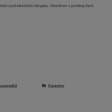
ickú uzatvárateľnú násypku. Okienkom v prednej časti
ucovadlá
Koreniny