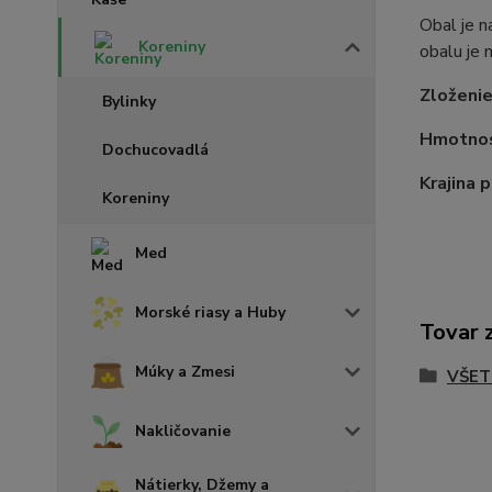
Obal je n
Koreniny
obalu je 
Zloženie
Bylinky
Hmotnos
Dochucovadlá
Krajina 
Koreniny
Med
Morské riasy a Huby
Tovar 
Múky a Zmesi
VŠET
Nakličovanie
Nátierky, Džemy a