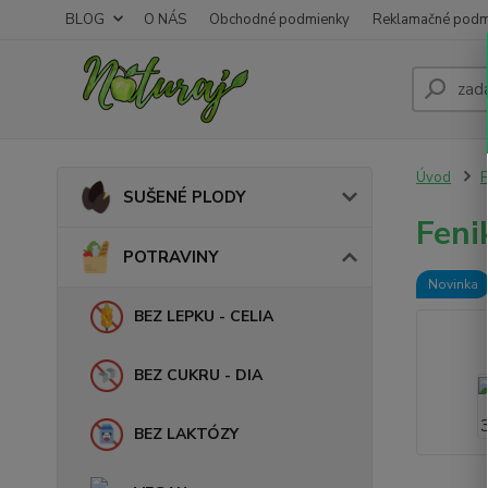
BLOG
O NÁS
Obchodné podmienky
Reklamačné podm
Úvod
SUŠENÉ PLODY
Feni
POTRAVINY
Novinka
BEZ LEPKU - CELIA
BEZ CUKRU - DIA
BEZ LAKTÓZY