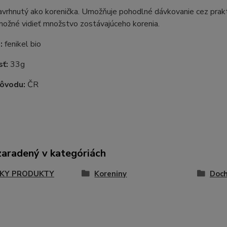
avrhnutý ako korenička. Umožňuje pohodlné dávkovanie cez prakt
možné vidieť množstvo zostávajúceho korenia.
:
fenikel bio
ť:
33g
pôvodu:
ČR
zaradený v kategóriách
KY PRODUKTY
Koreniny
Doch