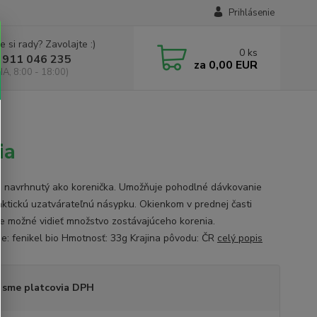
Prihlásenie
e si rady? Zavolajte :)
0
ks
 911 046 235
za
0,00 EUR
IA, 8:00 - 18:00)
ia
e navrhnutý ako korenička. Umožňuje pohodlné dávkovanie
aktickú uzatvárateľnú násypku. Okienkom v prednej časti
je možné vidieť množstvo zostávajúceho korenia.
ie: fenikel bio Hmotnosť: 33g Krajina pôvodu: ČR
celý popis
 sme platcovia DPH