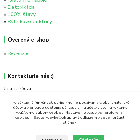
»
Detoxikácia
»
100% štavy
»
Bylinkové tinktúry
Overený e-shop
»
Recenzie
Kontaktujte nás :)
Jana Barzóová
+421 911 046 235
(PO - PIA, 8:00 - 18:00)
Pre základnú funkčnosť, spríjemnenie používania webu, analytické
účely a v prípade udelenia súhlasu aj na účely cielenia reklamy
využívame súbory cookies. Nastavenie vlastných preferencií
objednavky@naturaj.sk
cookies môžete kedykoľvek upraviť odkazom v spodnej časti
stránok.