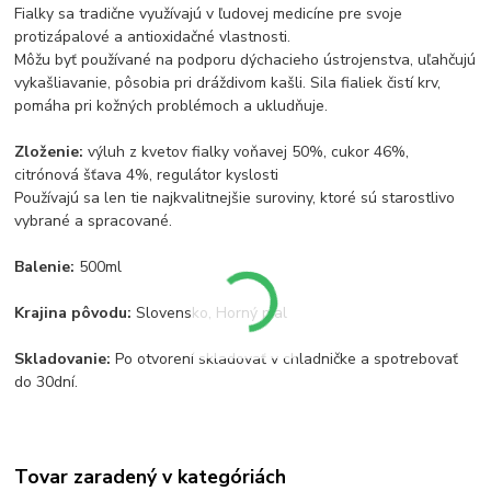
Fialky sa tradične využívajú v ľudovej medicíne pre svoje
protizápalové a antioxidačné vlastnosti.
Môžu byť používané na podporu dýchacieho ústrojenstva, uľahčujú
vykašliavanie, pôsobia pri dráždivom kašli. Sila fialiek čistí krv,
pomáha pri kožných problémoch a ukludňuje.
Zloženie:
výluh z kvetov fialky voňavej 50%, cukor 46%,
citrónová šťava 4%, regulátor kyslosti
Používajú sa len tie najkvalitnejšie suroviny, ktoré sú starostlivo
vybrané a spracované.
Balenie:
500ml
Krajina pôvodu:
Slovensko, Horný pial
Skladovanie:
Po otvorení skladovať v chladničke a spotrebovať
do 30dní.
Tovar zaradený v kategóriách