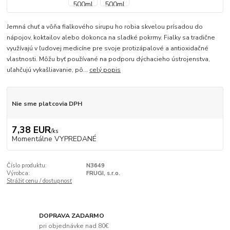
Jemná chuť a vôňa fialkového sirupu ho robia skvelou prísadou do
nápojov, koktailov alebo dokonca na sladké pokrmy. Fialky sa tradične
využívajú v ľudovej medicíne pre svoje protizápalové a antioxidačné
vlastnosti. Môžu byť používané na podporu dýchacieho ústrojenstva,
uľahčujú vykašliavanie, pô...
celý popis
Nie sme platcovia DPH
7,38 EUR
/
ks
Momentálne VYPREDANÉ
Číslo produktu:
N3649
Výrobca:
FRUGI, s.r.o.
Strážiť cenu / dostupnosť
DOPRAVA ZADARMO
pri objednávke nad 80€