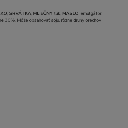
EKO
,
SRVÁTKA
,
MLIEČNY
tuk,
MASLO
, emulgátor:
álne 30%. Môže obsahovať sóju, rôzne druhy orechov