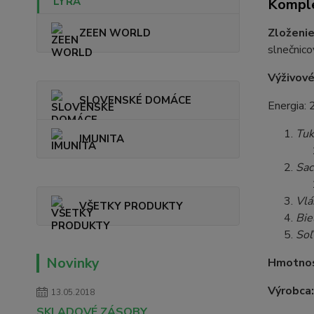
Komple
Zloženi
ZEEN WORLD
slnečnico
Výživové
SLOVENSKÉ DOMÁCE
Energia:
Tuk
IMUNITA
Sac
Vlá
VŠETKY PRODUKTY
Bie
Soľ
Novinky
Hmotno
Výrobca
13.05.2018
SKLADOVÉ ZÁSOBY