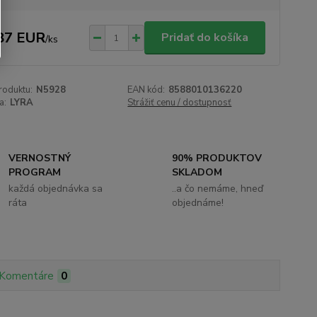
87 EUR
Pridať do košíka
/
ks
roduktu:
N5928
EAN kód:
8588010136220
a:
LYRA
Strážiť cenu / dostupnosť
VERNOSTNÝ
90% PRODUKTOV
PROGRAM
SKLADOM
každá objednávka sa
..a čo nemáme, hneď
ráta
objednáme!
Komentáre
0