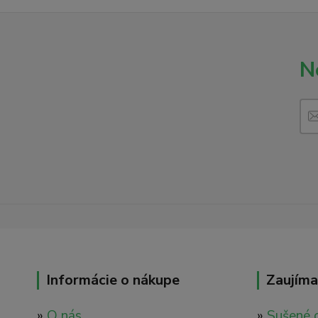
N
Informácie o nákupe
Zaujíma
»
O nás
»
Sušené 