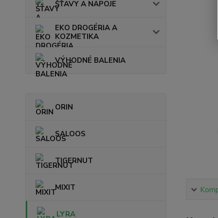
ŠŤAVY A NÁPOJE
EKO DROGÉRIA A
KOZMETIKA
VÝHODNÉ BALENIA
ORIN
SALOOS
TIGERNUT
MIXIT
Kompl
LYRA