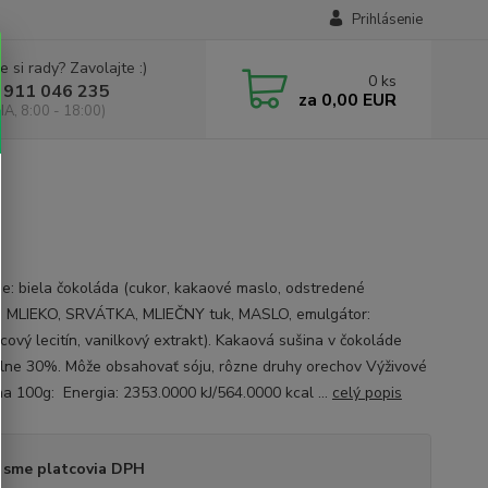
Prihlásenie
e si rady? Zavolajte :)
0
ks
 911 046 235
za
0,00 EUR
IA, 8:00 - 18:00)
ie: biela čokoláda (cukor, kakaové maslo, odstredené
 MLIEKO, SRVÁTKA, MLIEČNY tuk, MASLO, emulgátor:
cový lecitín, vanilkový extrakt). Kakaová sušina v čokoláde
lne 30%. Môže obsahovať sóju, rôzne druhy orechov Výživové
na 100g: Energia: 2353.0000 kJ/564.0000 kcal ...
celý popis
 sme platcovia DPH