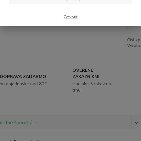
5,
Zatvoriť
Číslo p
Výrobc
OVERENÉ
DOPRAVA ZADARMO
ZÁKAZNÍKMI
pri objednávke nad 80€
viac ako 5 rokov na
trhu!
etné špecifikácie