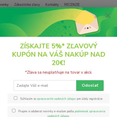
ienky
Zákaznícke zľavy
Kontakty
RECENZIE
Neviet
Hľadať
+421
(PO - P
LYRA
Figúrka slaný karamel 80g Lyra
ZÍSKAJTE 5%* ZĽAVOVÝ
KUPÓN NA VÁŠ NAKÚP NAD
rka slaný karamel 80g Lyra
20€!
Zložen
*Zľava sa neuplatňuje na tovar v akcii.
sušené
slnečni
Odoslať
minimá
údaje 
Súhlasím so
spracovaním osobných údajov
pre účely registrácie.
Prajem si odoberať novinky e-mailom podľa
podmienok spracovania
Nie
osobných údajov
.