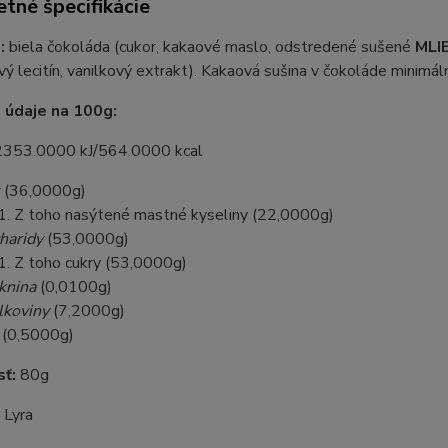
tné špecifikácie
e:
biela čokoláda (cukor, kakaové maslo, odstredené sušené
MLI
vý lecitín, vanilkový extrakt). Kakaová sušina v čokoláde minim
 údaje na 100g:
 2353.0000 kJ/564.0000 kcal
(
36,0000
g)
Z toho nasýtené mastné kyseliny (
22,0000
g)
haridy
(
53,0000
g)
Z toho cukry (
53,0000
g)
knina
(
0,0100
g)
lkoviny
(
7,2000
g)
(
0,5000
g)
sť:
80g
:
Lyra