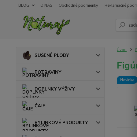
BLOG
O NÁS
Obchodné podmienky
Reklamačné podm
Úvod
SUŠENÉ PLODY
Figú
POTRAVINY
Novinka
DOPLNKY VÝŽIVY
ČAJE
BYLINKOVÉ PRODUKTY