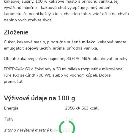
kakaovej sušiny, 100 % kakaové maslo a prírodnú vanilku. Jej
vyváženú mliečno - kakaovú chuť vylepšuje jemný odtieň
karamelu, čo ocení každý, kto si chce len tak zavrieť oči a na chvíľu
naplno vychutnávať život.
Zloženie
Cukor, kakaové maslo, plnotučné sušené
mlieko
,
kakaová hmota,
emulgátor:
sójový
lecitín, aróma: prírodná vanilka.
Obsah kakaovej sušiny najmenej 33,6 %. Môže obsahovať: orechy.
PRÍPRAVA: 60 g čokolády a 50 ml mlieka rozpustiť v mikrovlnnej
rúre (60 sekúnd/ 700 W), alebo vo vodnom kúpeli. Dobre
premiešať.
Výživové údaje na 100 g
Energia
2356 kJ/ 563 kcall
Tuky
36 g
z toho nasýtené mastné kyseliny
22 g