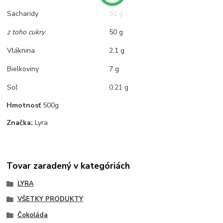
Sacharidy
51 g
z toho cukry
50 g
Vláknina
2,1 g
Bielkoviny
7 g
Soľ
0,21 g
Hmotnosť
500g
Značka:
Lyra
Tovar zaradený v kategóriách
LYRA
VŠETKY PRODUKTY
Čokoláda