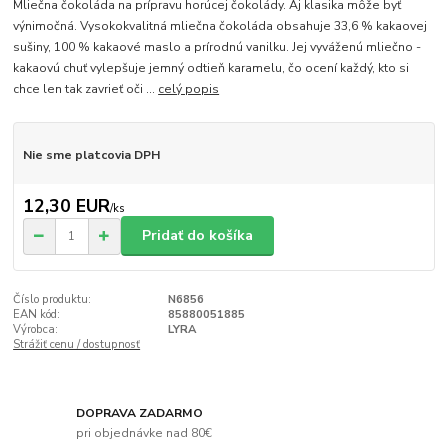
Mliečna čokoláda na prípravu horúcej čokolády. Aj klasika môže byť
výnimočná. Vysokokvalitná mliečna čokoláda obsahuje 33,6 % kakaovej
sušiny, 100 % kakaové maslo a prírodnú vanilku. Jej vyváženú mliečno -
kakaovú chuť vylepšuje jemný odtieň karamelu, čo ocení každý, kto si
chce len tak zavrieť oči ...
celý popis
Nie sme platcovia DPH
12,30 EUR
/
ks
Pridať do košíka
Číslo produktu:
N6856
EAN kód:
85880051885
Výrobca:
LYRA
Strážiť cenu / dostupnosť
DOPRAVA ZADARMO
pri objednávke nad 80€