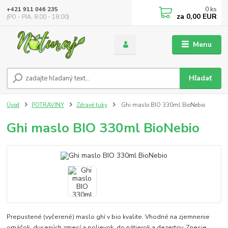
0
ks
+421 911 046 235
za
0,00 EUR
(PO - PIA, 8:00 - 18:00)
Menu
Hľadať
Úvod
POTRAVINY
Zdravé tuky
Ghi maslo BIO 330ml BioNebio
Ghi maslo BIO 330ml BioNebio
Prepustené (vyčerené) maslo ghí v bio kvalite. Vhodné na zjemnenie
omáčok, dusených zmesí a polievok, do nátierok a dezertov. Znesie