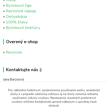
»
Bylinkové čaje
»
Rastlinné nápoje
»
Detoxikácia
»
100% štavy
»
Bylinkové tinktúry
Overený e-shop
»
Recenzie
Kontaktujte nás :)
Jana Barzóová
+421 911 046 235
(PO - PIA, 8:00 - 18:00)
Pre základnú funkčnosť, spríjemnenie používania webu, analytické
účely a v prípade udelenia súhlasu aj na účely cielenia reklamy
využívame súbory cookies. Nastavenie vlastných preferencií
objednavky@naturaj.sk
cookies môžete kedykoľvek upraviť odkazom v spodnej časti
stránok.