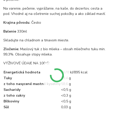
Na varenie, pečenie, vyprážanie, na kaše, do dezertov, cesta a
pod. Vhodné aj na ošetrenie suchej pokožky a ako základ mastí.
Krajina pôvodu:
Česko
Balenie
330ml
Skladujte na chladnom a tmavom mieste.
Zloženie:
Maslový tuk z bio mlieka – obsah mliečneho tuku min.
99,3%. Obsahuje stopy mlieka.
VÝŽIVOVÉ ÚDAJE NA 100 G:
Energetická hodnota
3678 kJ/895 kcal
Tuky
99,4 g
z toho nasycené mastné kyseliny
58,6 g
Sacharidy
<0,5 g
z toho cukry
<0,3 g
Bílkoviny
<0,5 g
Sůl
0,03 g