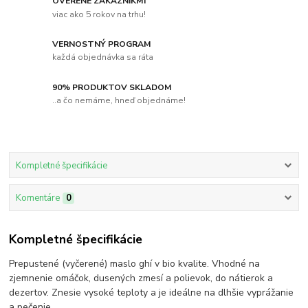
OVERENÉ ZÁKAZNÍKMI
viac ako 5 rokov na trhu!
VERNOSTNÝ PROGRAM
každá objednávka sa ráta
90% PRODUKTOV SKLADOM
..a čo nemáme, hneď objednáme!
Kompletné špecifikácie
Komentáre
0
Kompletné špecifikácie
Prepustené (vyčerené) maslo ghí v bio kvalite. Vhodné na
zjemnenie omáčok, dusených zmesí a polievok, do nátierok a
dezertov. Znesie vysoké teploty a je ideálne na dlhšie vyprážanie
a pečenie.