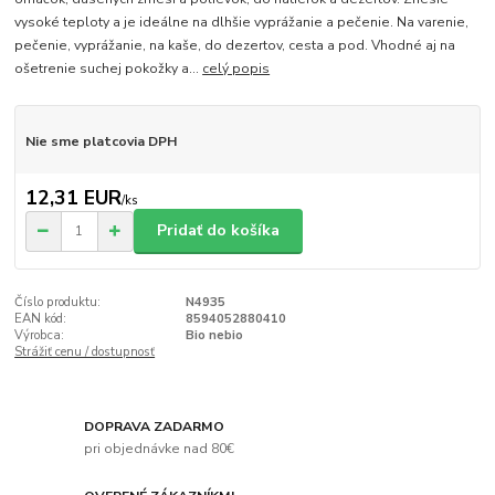
vysoké teploty a je ideálne na dlhšie vyprážanie a pečenie. Na varenie,
pečenie, vyprážanie, na kaše, do dezertov, cesta a pod. Vhodné aj na
ošetrenie suchej pokožky a...
celý popis
Nie sme platcovia DPH
12,31 EUR
/
ks
Pridať do košíka
Číslo produktu:
N4935
EAN kód:
8594052880410
Výrobca:
Bio nebio
Strážiť cenu / dostupnosť
DOPRAVA ZADARMO
pri objednávke nad 80€