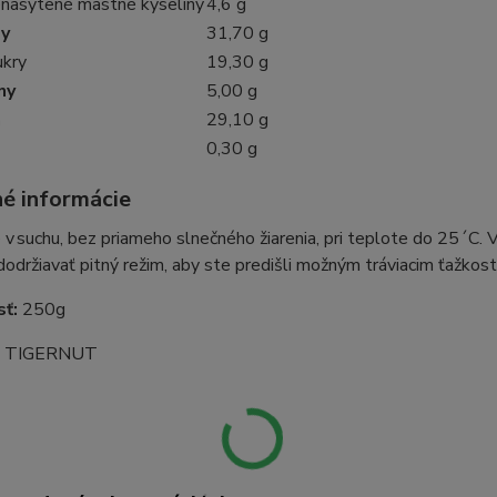
enasýtené mastné kyseliny
4,6 g
dy
31,70 g
ukry
19,30 g
ny
5,00 g
a
29,10 g
0,30 g
né informácie
 v suchu, bez priameho slnečného žiarenia, pri teplote do 25´C. 
dodržiavať pitný režim, aby ste predišli možným tráviacim ťažkost
sť:
250g
:
TIGERNUT