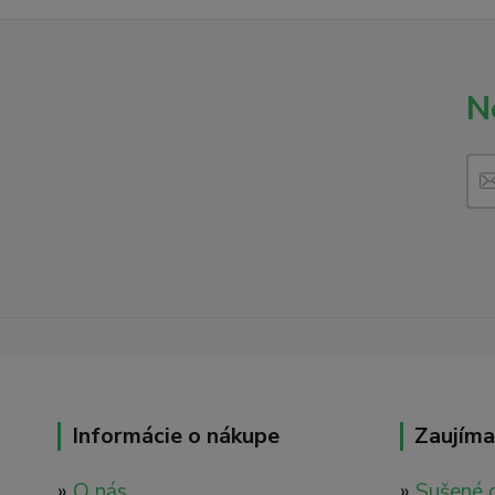
N
Informácie o nákupe
Zaujíma
»
O nás
»
Sušené 