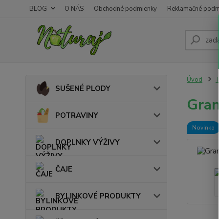
BLOG
O NÁS
Obchodné podmienky
Reklamačné podm
Úvod
SUŠENÉ PLODY
Gran
POTRAVINY
Novinka
DOPLNKY VÝŽIVY
ČAJE
BYLINKOVÉ PRODUKTY