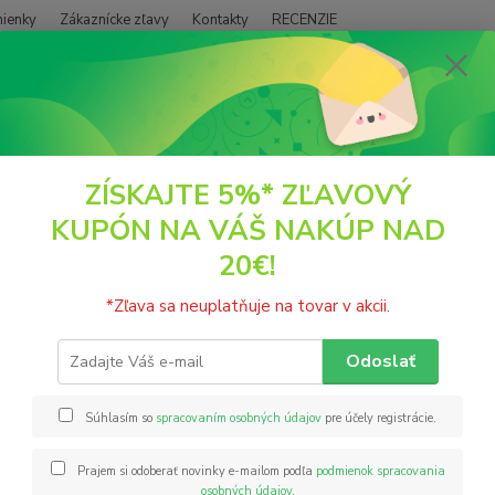
ienky
Zákaznícke zľavy
Kontakty
RECENZIE
Neviet
Hľadať
+421
(PO - P
TIGERNUT
Granola Pekan s Javorovým sirupom 250g TIGERNUT
ZÍSKAJTE 5%* ZĽAVOVÝ
KUPÓN NA VÁŠ NAKÚP NAD
ola Pekan s Javorovým sirupo
20€!
Prírodn
*Zľava sa neuplatňuje na tovar v akcii.
orecha
na raň
Odoslať
vegáns
emulgát
Súhlasím so
spracovaním osobných údajov
pre účely registrácie.
Prajem si odoberať novinky e-mailom podľa
podmienok spracovania
Nie
osobných údajov
.