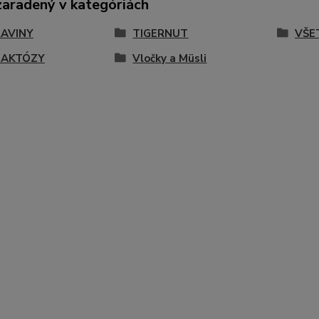
zaradený v kategóriách
AVINY
TIGERNUT
VŠE
LAKTÓZY
Vločky a Müsli