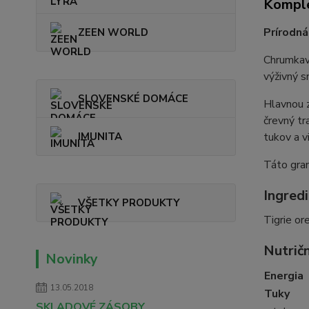
Komple
Prírodná
ZEEN WORLD
Chrumkavá
výživný s
SLOVENSKÉ DOMÁCE
Hlavnou 
črevný tr
IMUNITA
tukov a v
Táto gran
Ingredi
VŠETKY PRODUKTY
Tigrie or
Nutričn
Novinky
Energia
13.05.2018
Tuky
SKLADOVÉ ZÁSOBY