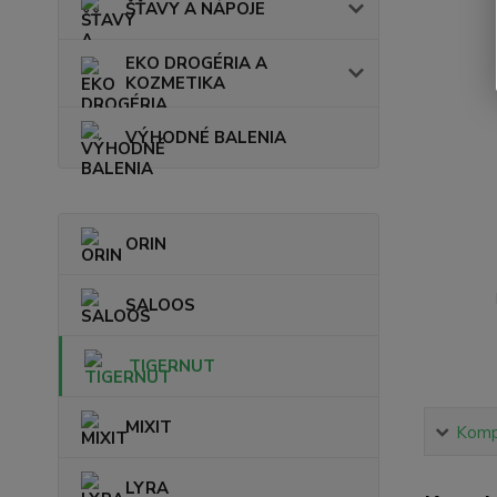
ŠŤAVY A NÁPOJE
EKO DROGÉRIA A
KOZMETIKA
VÝHODNÉ BALENIA
ORIN
SALOOS
TIGERNUT
MIXIT
Kompl
LYRA