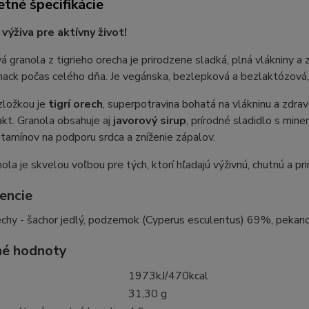
tné špecifikácie
 výživa pre aktívny život!
 granola z tigrieho orecha je prirodzene sladká, plná vlákniny a 
nack počas celého dňa. Je vegánska, bezlepková a bezlaktózová, b
zložkou je
tigrí orech
, superpotravina bohatá na vlákninu a zdrav
akt. Granola obsahuje aj
javorový sirup
, prírodné sladidlo s mine
itamínov na podporu srdca a zníženie zápalov.
ola je skvelou voľbou pre tých, ktorí hľadajú výživnú, chutnú a pr
encie
echy - šachor jedlý, podzemok (Cyperus esculentus) 69%, pekan
é ​​hodnoty
1973kJ/470kcal
31,30 g