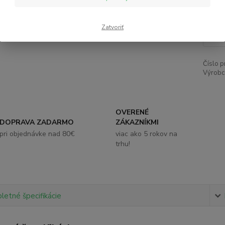
13
Zatvoriť
Číslo p
Výrobc
OVERENÉ
DOPRAVA ZADARMO
ZÁKAZNÍKMI
pri objednávke nad 80€
viac ako 5 rokov na
trhu!
etné špecifikácie