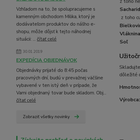
z toho n
Vzhľadom na to, že spolupracujeme s
Sachari
kamenným obchodom Milika, ktorý je
z toho c
dodávateľom produktov do nášho e-
Bielkovi
shopu, môže dôjsť k tejto náhodnej
Vláknin
situácii: ...
čítať celé
Soľ
30.01.2019
Užitoč
EXPEDÍCIA OBJEDNÁVOK
Skladujte
Objednávky prijaté do 8:45 počas
dôležité 
pracovných dní, budú v prevažnej väčšine
vybavené v ten istý deň v prípade, že
Hmotno
Vami objednaný tovar bude skladom. Obj...
Výrobca
čítať celé
Zobraziť všetky novinky