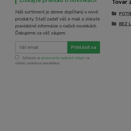
Získajte prehľad o novinkách
Tovar 
Náš sortiment je denne dopĺňaný o nové
POTR
produkty. Stačí zadať váš e-mail a získate
BEZ 
pravidelné informácie o našich novinkách.
Ďakujeme za váš záujem.
Prihlásiť sa
Súhlasím so
spracovaním osobných údajov
za
účelom zasielania newslettera.