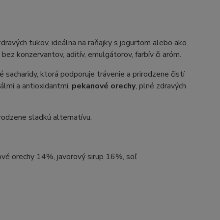
zdravých tukov, ideálna na raňajky s jogurtom alebo ako
ez konzervantov, aditív, emulgátorov, farbív či aróm.
é sacharidy, ktorá podporuje trávenie a prirodzene čistí
rálmi a antioxidantmi,
pekanové orechy
, plné zdravých
irodzene sladkú alternatívu.
ové orechy 14%, javorový sirup 16%, soľ