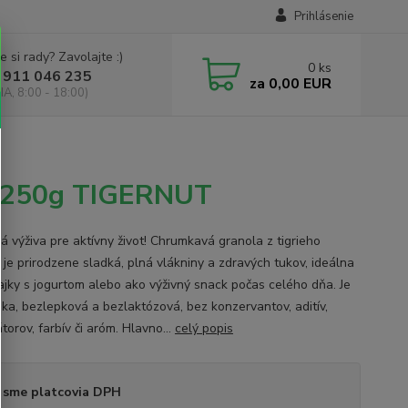
Prihlásenie
e si rady? Zavolajte :)
0
ks
 911 046 235
za
0,00 EUR
IA, 8:00 - 18:00)
m 250g TIGERNUT
á výživa pre aktívny život! Chrumkavá granola z tigrieho
 je prirodzene sladká, plná vlákniny a zdravých tukov, ideálna
ajky s jogurtom alebo ako výživný snack počas celého dňa. Je
ka, bezlepková a bezlaktózová, bez konzervantov, aditív,
orov, farbív či aróm. Hlavno...
celý popis
 sme platcovia DPH