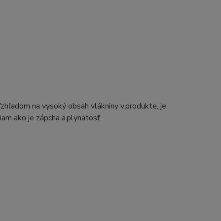
Vzhľadom na vysoký obsah vlákniny v produkte, je
iam ako je zápcha a plynatosť.