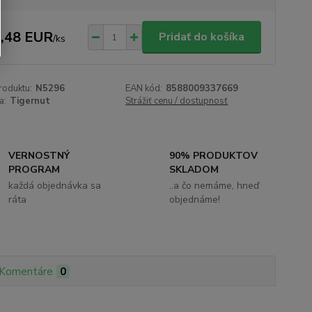
,48 EUR
Pridať do košíka
/
ks
roduktu:
N5296
EAN kód:
8588009337669
a:
Tigernut
Strážiť cenu / dostupnosť
VERNOSTNÝ
90% PRODUKTOV
PROGRAM
SKLADOM
každá objednávka sa
..a čo nemáme, hneď
ráta
objednáme!
Komentáre
0