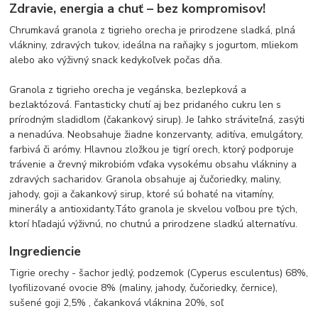
Zdravie, energia a chuť – bez kompromisov!
Chrumkavá granola z tigrieho orecha je prirodzene sladká, plná
vlákniny, zdravých tukov, ideálna na raňajky s jogurtom, mliekom
alebo ako výživný snack kedykoľvek počas dňa.
Granola z tigrieho orecha je vegánska, bezlepková a
bezlaktózová. Fantasticky chutí aj bez pridaného cukru len s
prírodným sladidlom (čakankový sirup). Je ľahko stráviteľná, zasýti
a nenadúva. Neobsahuje žiadne konzervanty, aditíva, emulgátory,
farbivá či arómy. Hlavnou zložkou je tigrí orech, ktorý podporuje
trávenie a črevný mikrobióm vďaka vysokému obsahu vlákniny a
zdravých sacharidov. Granola obsahuje aj čučoriedky, maliny,
jahody, goji a čakankový sirup, ktoré sú bohaté na vitamíny,
minerály a antioxidanty.Táto granola je skvelou voľbou pre tých,
ktorí hľadajú výživnú, no chutnú a prirodzene sladkú alternatívu.
Ingrediencie
Tigrie orechy - šachor jedlý, podzemok (Cyperus esculentus) 68%,
lyofilizované ovocie 8% (maliny, jahody, čučoriedky, černice),
sušené goji 2,5% , čakanková vláknina 20%, soľ