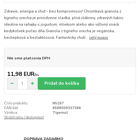
Zdravie, energia a chuť – bez kompromisov! Chrumkavá granola z
tigrieho orecha je prirodzene sladká, plná vlákniny, zdravých tukov,
ideálna na raňajky s jogurtom, mliekom alebo ako výživný snack
kedykoľvek počas dňa.Granola z tigrieho orecha je vegánska,
bezlepková a bezlaktózová. Fantasticky chutí...
celý popis
Nie sme platcovia DPH
11,98 EUR
/
ks
Pridať do košíka
Číslo produktu:
N5297
EAN kód:
8588009337386
Výrobca:
Tigernut
Strážiť cenu / dostupnosť
DOPRAVA ZADARMO