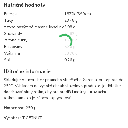
Nutričné ​​hodnoty
Energia
1672kJ/399kcal
Tuky
23,48 g
z toho nasýtené mastné kyseliny
3,98 g
Sacharidy
24,82 g
z toho cukry
15,38 g
Bielkoviny
5,36 g
Vláknina
33,70 g
Soľ
0,26 g
Užitočné informácie
Skladujte v suchu, bez priameho slnečného žiarenia, pri teplote do
25´C. Vzhľadom na vysoký obsah vlákniny v produkte, je dôležité
dodržiavať pitný režim, aby ste predišli možným tráviacim
ťažkostiam ako je zápcha a plynatosť.
Hmotnosť:
250g
Výrobca:
TIGERNUT