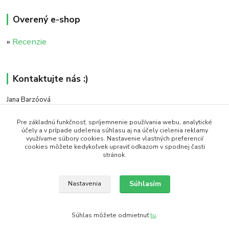
Overený e-shop
»
Recenzie
Kontaktujte nás :)
Jana Barzóová
+421 911 046 235
(PO - PIA, 8:00 - 18:00)
Pre základnú funkčnosť, spríjemnenie používania webu, analytické
účely a v prípade udelenia súhlasu aj na účely cielenia reklamy
využívame súbory cookies. Nastavenie vlastných preferencií
objednavky@naturaj.sk
cookies môžete kedykoľvek upraviť odkazom v spodnej časti
stránok.
Súhlasím
Nastavenia
Icons made by Smashicons from www.flaticon.com is licensed by CC 3.0 BY
Súhlas môžete odmietnuť
tu
.
Vytvorené na
Eshop-rychlo.sk