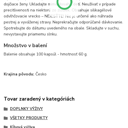
dojčiace ženy. Ukladajte mimo dosahu detí. Neužívať v prípade
precitlivenosti na niektorú zo zložiek. Obsahuje silikagélové
odvlhčovacie vrecko – NEJESŤTE! Nie je určené ako náhrada
pestrej a vyváženej stravy. Neprekračujte odporúčané dávkovanie.
Spotrebujte do dátumu uvedeného na obale. Skladujte v suchu,
nevystavujte priamemu slnku.
Množstvo v balení
Balenie obsahuje 100 kapsúl - hmotnosť 60 g.
Krajina pôvodu:
Česko
Tovar zaradený v kategóriách
DOPLNKY VÝŽIVY
VŠETKY PRODUKTY
Kĺbová výživa