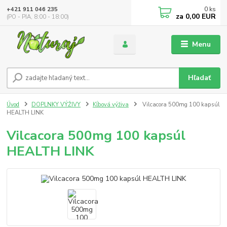
0
ks
+421 911 046 235
za
0,00 EUR
(PO - PIA, 8:00 - 18:00)
Menu
Hľadať
Úvod
DOPLNKY VÝŽIVY
Kĺbová výživa
Vilcacora 500mg 100 kapsúl
HEALTH LINK
Vilcacora 500mg 100 kapsúl
HEALTH LINK