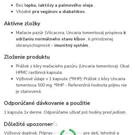
Bez
lepku, laktózy a palmového oleja
.
Vhodné
pre vegánov a diabetikov.
Aktívne zložky
Mačacie pazúr (Vilcacora, Uncaria tomentosa) prispieva
k
udržaniu normálneho stavu kĺbov
, k prirodzenej
obranyschopnosti
- imunitný systém
.
Zloženie produktu
Prášok z kôry mačacieho pazúru (Uncaria tomentosa). Obal:
HPMC rastlinná kapsula.
Výživové údaje v 1 kapsule (*RHP): Prášok z kôry Uncaria
tomentosa 500 mg. *RHP - Referenčná hodnota príjmu nie
je stanovená.
Odporúčané dávkovanie a použitie
1 kapsula 1x denne. Odporúčame užívať pol hodiny pred jedlom.
Dôležité upozornenia
Výživový doplnok. Prípravok nie je určený pre deti, tehotné a