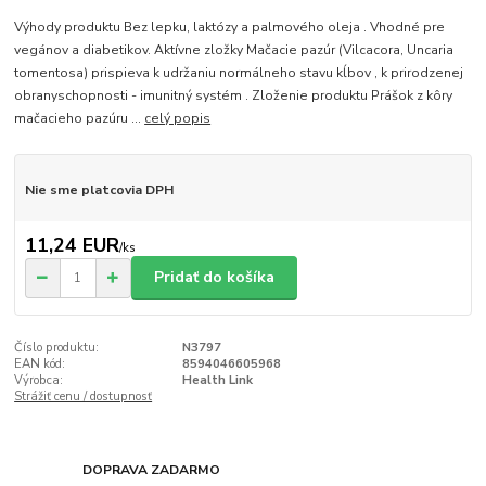
Výhody produktu Bez lepku, laktózy a palmového oleja . Vhodné pre
vegánov a diabetikov. Aktívne zložky Mačacie pazúr (Vilcacora, Uncaria
tomentosa) prispieva k udržaniu normálneho stavu kĺbov , k prirodzenej
obranyschopnosti - imunitný systém . Zloženie produktu Prášok z kôry
mačacieho pazúru ...
celý popis
Nie sme platcovia DPH
11,24 EUR
/
ks
Pridať do košíka
Číslo produktu:
N3797
EAN kód:
8594046605968
Výrobca:
Health Link
Strážiť cenu / dostupnosť
DOPRAVA ZADARMO