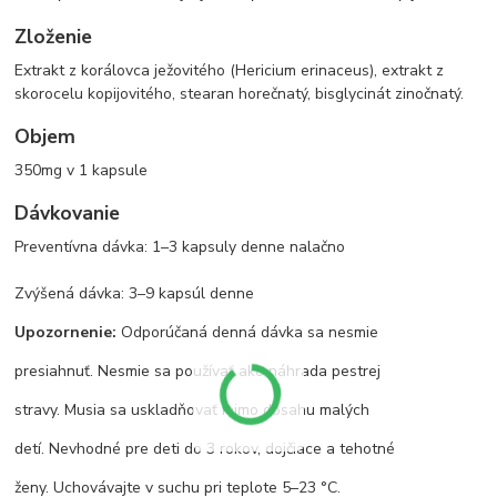
Zloženie
Extrakt z korálovca ježovitého (Hericium erinaceus), extrakt z
skorocelu kopijovitého, stearan horečnatý, bisglycinát zinočnatý.
Objem
350mg v 1 kapsule
Dávkovanie
Preventívna dávka: 1–3 kapsuly denne nalačno
Zvýšená dávka: 3–9 kapsúl denne
Upozornenie:
Odporúčaná denná dávka sa nesmie
presiahnuť. Nesmie sa používať ako náhrada pestrej
stravy. Musia sa uskladňovať mimo dosahu malých
detí. Nevhodné pre deti do 3 rokov, dojčiace a tehotné
ženy. Uchovávajte v suchu pri teplote 5–23 °C.