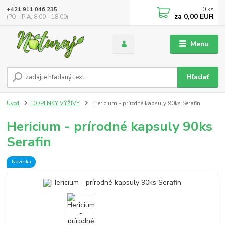
0
ks
+421 911 046 235
za
0,00 EUR
(PO - PIA, 8:00 - 18:00)
Menu
Hľadať
Úvod
DOPLNKY VÝŽIVY
Hericium - prírodné kapsuly 90ks Serafin
Hericium - prírodné kapsuly 90ks
Serafin
Novinka