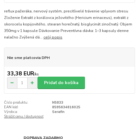
reflux pažeráka, nervový systém, precitlivelé trávenie vplyvom stresu
Zloženie Extrakt z korálovca ježovitého (Hericium erinaceus), extrakt z
skorocelu kopijovitého, stearan horečnatý, bisglycinát zinočnatý. Objem
350mg v 1 kapsule Dávkovanie Preventívna dávka: 1–3 kapsuly denne
nalačno Zvýšená dá...
celý popis
Nie sme platcovia DPH
33,38 EUR
/
ks
Pridať do košíka
Číslo produktu:
N5833
EAN kód:
8595634816025
Výrobca:
Serafin
Strážiť cenu / dostupnosť
DOPRAVA ZADARMO