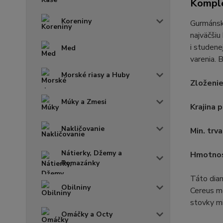
Komple
Koreniny
Gurmánsk
najväčšiu
i studene
Med
varenia. 
Morské riasy a Huby
Zloženi
Múky a Zmesi
Krajina 
Nakličovanie
Min. trva
Nátierky, Džemy a
Hmotno
Pomazánky
Táto diam
Obilniny
Cereus me
stovky mi
Omáčky a Octy