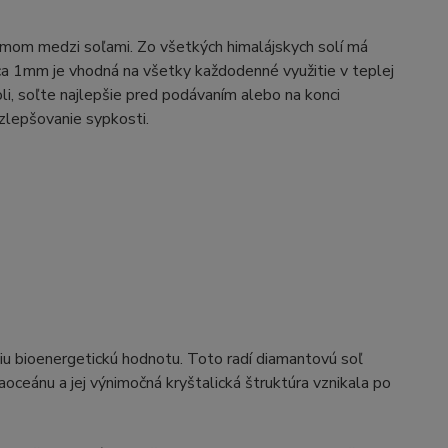
amom medzi soľami. Zo všetkých himalájskych solí má
cca 1mm je vhodná na všetky každodenné využitie v teplej
oli, soľte najlepšie pred podávaním alebo na konci
 zlepšovanie sypkosti.
ššiu bioenergetickú hodnotu. Toto radí diamantovú soľ
oceánu a jej výnimočná kryštalická štruktúra vznikala po