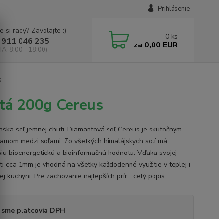
Prihlásenie
e si rady? Zavolajte :)
0
ks
 911 046 235
za
0,00 EUR
IA, 8:00 - 18:00)
s
etá 200g Cereus
ska soľ jemnej chuti. Diamantová soľ Cereus je skutočným
amom medzi soľami. Zo všetkých himalájskych solí má
šiu bioenergetickú a bioinformačnú hodnotu. Vďaka svojej
ti cca 1mm je vhodná na všetky každodenné využitie v teplej i
j kuchyni. Pre zachovanie najlepších prír...
celý popis
 sme platcovia DPH