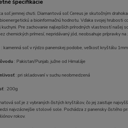
tné špecifikácie
a soľ jemnej chuti. Diamantová soľ Cereus je skutočným drahok
 bioenergetickú a bioinformačnú hodnotu. Vďaka svojej hrubosti 
j kuchyni. Pre zachovanie najlepších prírodných vlastností našej s
Bez chemických prímesí, nepridávaný jód, neobsahuje prípravky na
e
: kamenná soľ v rýdzo panenskej podobe, veľkosť kryštálu 1mm
pôvodu
: Pakistan/Punjab, južne od Himaláje
nlivosť
: pri skladovaní v suchu neobmedzená
sť
: 200g
atová soľ je z vybraných čistých kryštálov, čo jej zaisťuje najvy
dzi najvzácnejšie stolové sole. Pochádza z panensky čistého pra
liónov rokov.