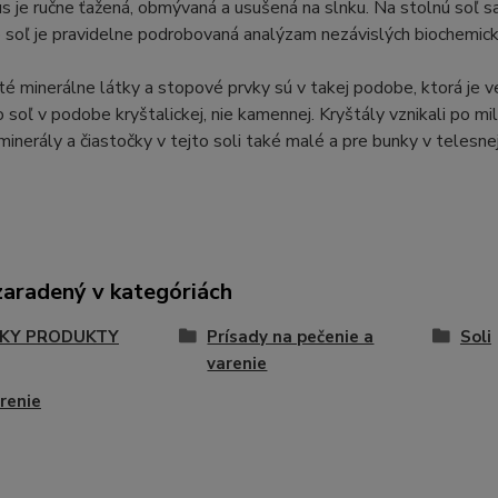
s je ručne ťažená, obmývaná a usušená na slnku. Na stolnú soľ sa
o soľ je pravidelne podrobovaná analýzam nezávislých biochemic
é minerálne látky a stopové prvky sú v takej podobe, ktorá je v
o soľ v podobe kryštalickej, nie kamennej. Kryštály vznikali po m
minerály a čiastočky v tejto soli také malé a pre bunky v telesne
zaradený v kategóriách
KY PRODUKTY
Prísady na pečenie a
Soli
varenie
renie