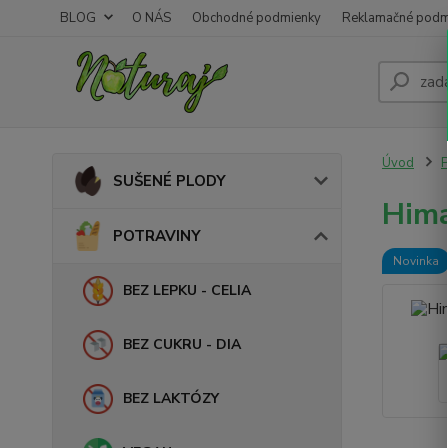
BLOG
O NÁS
Obchodné podmienky
Reklamačné podm
Úvod
SUŠENÉ PLODY
Hima
POTRAVINY
Novinka
BEZ LEPKU - CELIA
BEZ CUKRU - DIA
BEZ LAKTÓZY