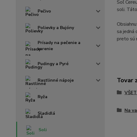
Soľ Cereu
soli. Tát
Pečivo
Obsiahnut
Polievky a Bujóny
sa jedná 
preto sú 
Prísady na pečenie a
varenie
Pudingy a Pyré
Tovar 
Rastlinné nápoje
VŠET
Ryža
Na va
Sladidlá
Soli