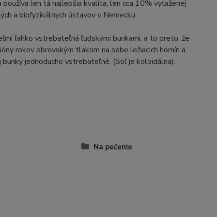
 používa len tá najlepšia kvalita, len cca 10% vyťaženej
kých a biofyzikálnych ústavov v Nemecku.
eľmi ľahko vstrebateľná ľudskými bunkami, a to preto, že
ilióny rokov obrovským tlakom na sebe ležiacich hornín a
j bunky jednoducho vstrebateľné. (Soľ je koloidálna).
Na pečenie