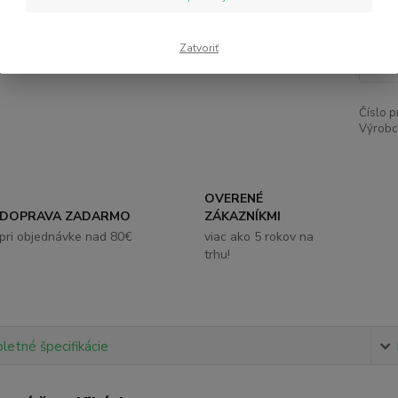
1,
Zatvoriť
Číslo p
Výrobc
OVERENÉ
DOPRAVA ZADARMO
ZÁKAZNÍKMI
pri objednávke nad 80€
viac ako 5 rokov na
trhu!
etné špecifikácie