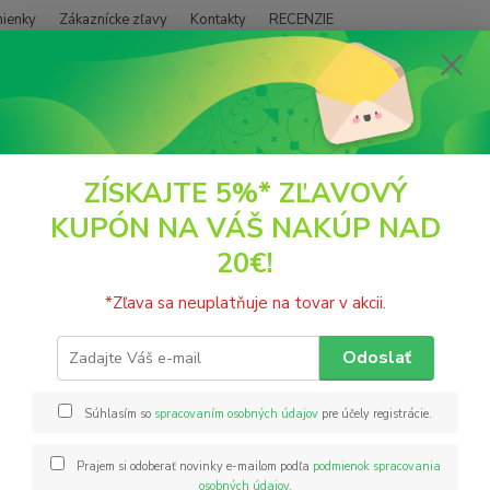
ienky
Zákaznícke zľavy
Kontakty
RECENZIE
Neviet
Hľadať
+421
(PO - P
POTRAVINY
Soli
Himalájska jedlá soľ diamantová mletá 200g Cereu
ZÍSKAJTE 5%* ZĽAVOVÝ
KUPÓN NA VÁŠ NAKÚP NAD
lájska jedlá soľ diamantová ml
20€!
Gurmán
*Zľava sa neuplatňuje na tovar v akcii.
drahok
najväč
Odoslať
hrubos
studene
Súhlasím so
spracovaním osobných údajov
pre účely registrácie.
Prajem si odoberať novinky e-mailom podľa
podmienok spracovania
Nie
osobných údajov
.