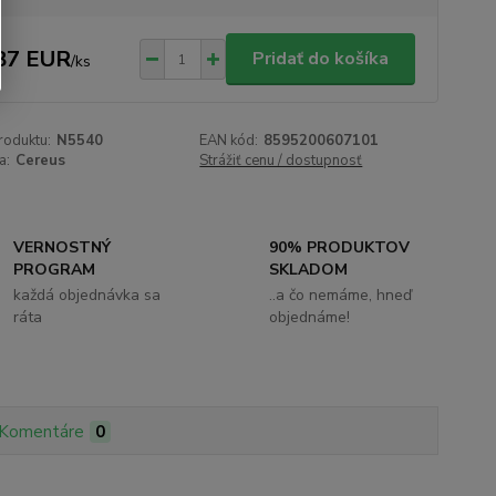
87 EUR
Pridať do košíka
/
ks
roduktu:
N5540
EAN kód:
8595200607101
a:
Cereus
Strážiť cenu / dostupnosť
VERNOSTNÝ
90% PRODUKTOV
PROGRAM
SKLADOM
každá objednávka sa
..a čo nemáme, hneď
ráta
objednáme!
Komentáre
0