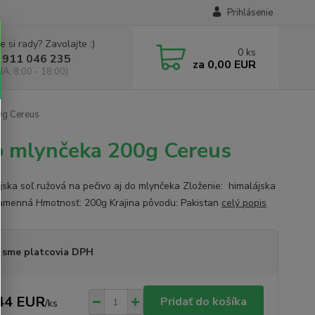
Prihlásenie
e si rady? Zavolajte :)
0
ks
 911 046 235
za
0,00 EUR
IA, 8:00 - 18:00)
0g Cereus
do mlynčeka 200g Cereus
jska soľ ružová na pečivo aj do mlynčeka Zloženie: himalájska
kamenná Hmotnosť: 200g Krajina pôvodu: Pakistan
celý popis
 sme platcovia DPH
44 EUR
Pridať do košíka
/
ks