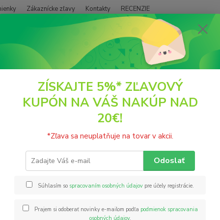
ienky
Zákaznícke zľavy
Kontakty
RECENZIE
Neviet
Hľadať
+421
(PO - P
POTRAVINY
Soli
Himalájska soľ ružová na pečivo aj do mlynčeka 20
ZÍSKAJTE 5%* ZĽAVOVÝ
KUPÓN NA VÁŠ NAKÚP NAD
lájska soľ ružová na pečivo aj 
20€!
Himalá
*Zľava sa neuplatňuje na tovar v akcii.
soľ - 
Odoslať
Nie
Súhlasím so
spracovaním osobných údajov
pre účely registrácie.
1,
Prajem si odoberať novinky e-mailom podľa
podmienok spracovania
osobných údajov
.