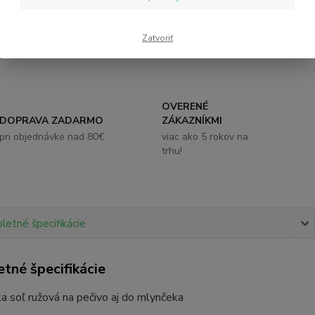
Zatvoriť
Číslo p
Strážiť
OVERENÉ
DOPRAVA ZADARMO
ZÁKAZNÍKMI
pri objednávke nad 80€
viac ako 5 rokov na
trhu!
etné špecifikácie
tné špecifikácie
a soľ ružová na pečivo aj do mlynčeka