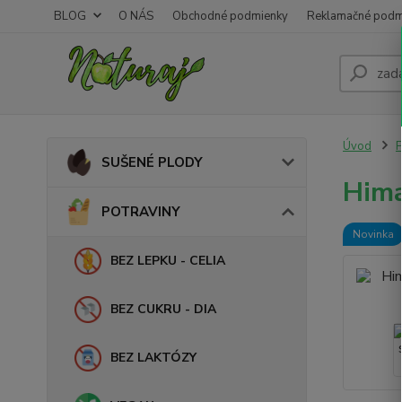
BLOG
O NÁS
Obchodné podmienky
Reklamačné podm
Úvod
SUŠENÉ PLODY
Hima
POTRAVINY
Novinka
BEZ LEPKU - CELIA
BEZ CUKRU - DIA
BEZ LAKTÓZY