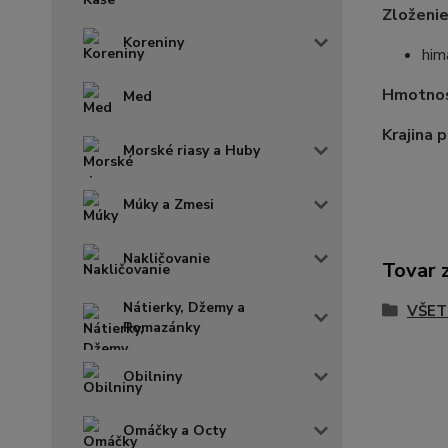
Zloženi
Koreniny
him
Hmotno
Med
Krajina 
Morské riasy a Huby
Múky a Zmesi
Nakličovanie
Tovar 
Nátierky, Džemy a
VŠET
Pomazánky
Obilniny
Omáčky a Octy