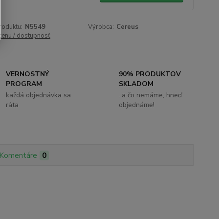
roduktu:
N5549
Výrobca:
Cereus
 cenu / dostupnosť
VERNOSTNÝ
90% PRODUKTOV
PROGRAM
SKLADOM
každá objednávka sa
..a čo nemáme, hneď
ráta
objednáme!
Komentáre
0