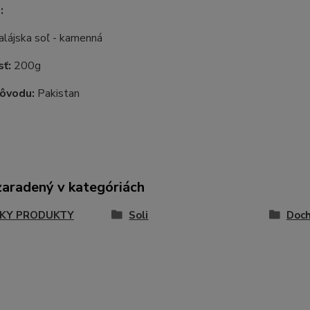
e:
alájska soľ - kamenná
sť:
200g
pôvodu:
Pakistan
zaradený v kategóriách
KY PRODUKTY
Soli
Doch