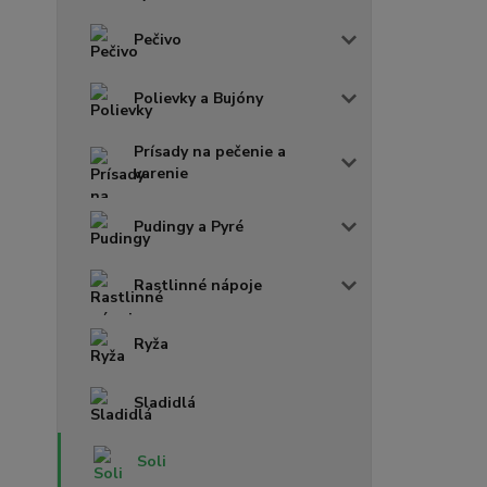
Pečivo
Polievky a Bujóny
Prísady na pečenie a
varenie
Pudingy a Pyré
Rastlinné nápoje
Ryža
Sladidlá
Soli