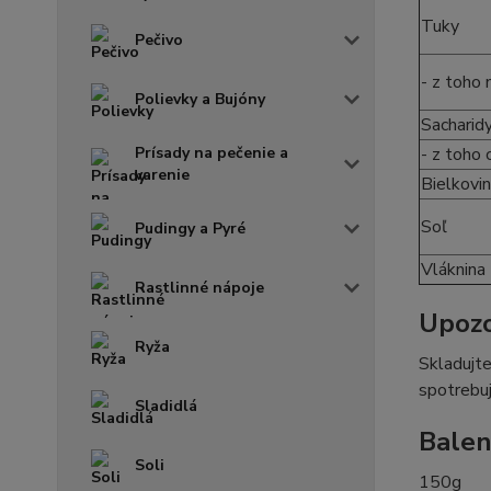
Tuky
Pečivo
- z toho
Polievky a Bujóny
Sacharid
Prísady na pečenie a
- z toho 
varenie
Bielkovi
Soľ
Pudingy a Pyré
Vláknina
Rastlinné nápoje
Upozo
Ryža
Skladujte
spotrebuj
Sladidlá
Balen
Soli
150g