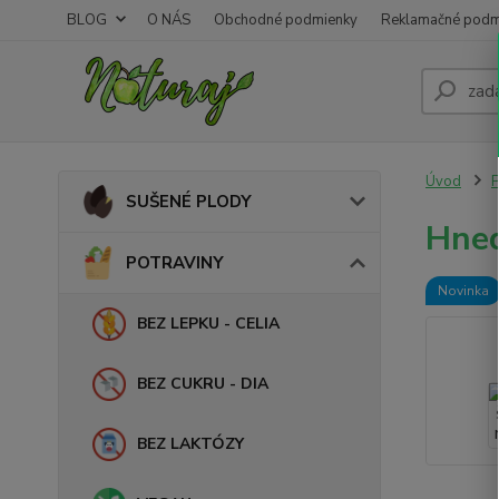
BLOG
O NÁS
Obchodné podmienky
Reklamačné podm
Úvod
SUŠENÉ PLODY
Hned
POTRAVINY
Novinka
BEZ LEPKU - CELIA
BEZ CUKRU - DIA
BEZ LAKTÓZY