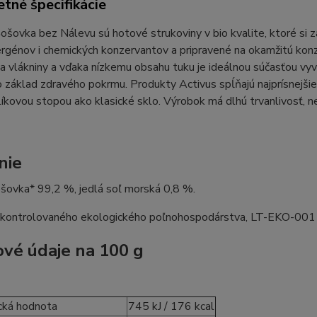
tné špecifikácie
ošovka bez Nálevu sú hotové strukoviny v bio kvalite, ktoré si za
ergénov i chemických konzervantov a pripravené na okamžitú kon
 a vlákniny a vďaka nízkemu obsahu tuku je ideálnou súčasťou vyvá
 základ zdravého pokrmu. Produkty Activus spĺňajú najprísnejšie
líkovou stopou ako klasické sklo. Výrobok má dlhú trvanlivosť, n
nie
šovka* 99,2 %, jedlá soľ morská 0,8 %.
 kontrolovaného ekologického poľnohospodárstva, LT-EKO-001
ové údaje na 100 g
cká hodnota
745 kJ / 176 kcal