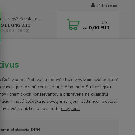
Prihlásenie
e si rady? Zavolajte :)
0
ks
 911 046 235
za
0,00 EUR
IA, 8:00 - 18:00)
tivus
s Šošovka bez Nálevu sú hotové strukoviny v bio kvalite, ktoré
ovávajú prirodzenú chuť aj nutričné ​​hodnoty. Sú bez lepku,
nov i chemických konzervantov a pripravené na okamžitú
áciu. Hnedá šošovka je skvelým zdrojom rastlinných bielkovín
niny a vďaka nízkemu obsahu t...
celý popis
 sme platcovia DPH