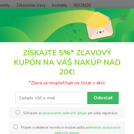
ienky
Zákaznícke zľavy
Kontakty
RECENZIE
Neviet
Hľadať
+421
(PO - P
POTRAVINY
Hotové jedlá
Hnedá šošovica bez nálevu, 150g Activus
ZÍSKAJTE 5%* ZĽAVOVÝ
KUPÓN NA VÁŠ NAKÚP NAD
á šošovica bez nálevu, 150g Ac
20€!
Activu
*Zľava sa neuplatňuje na tovar v akcii.
si zach
alergé
Odoslať
konzum
a vlák
Súhlasím so
spracovaním osobných údajov
pre účely registrácie.
Prajem si odoberať novinky e-mailom podľa
podmienok spracovania
Nie
osobných údajov
.