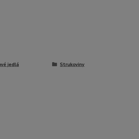
vé jedlá
Strukoviny