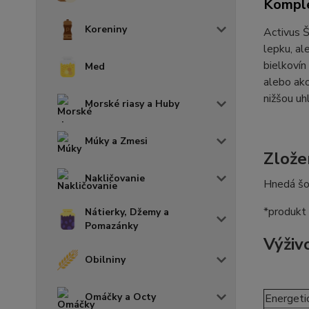
Komple
Koreniny
Activus Š
lepku, al
bielkovín
Med
alebo ako
nižšou uh
Morské riasy a Huby
Múky a Zmesi
Zlože
Nakličovanie
Hnedá šo
*produkt
Nátierky, Džemy a
Pomazánky
Výživ
Obilniny
Omáčky a Octy
Energeti