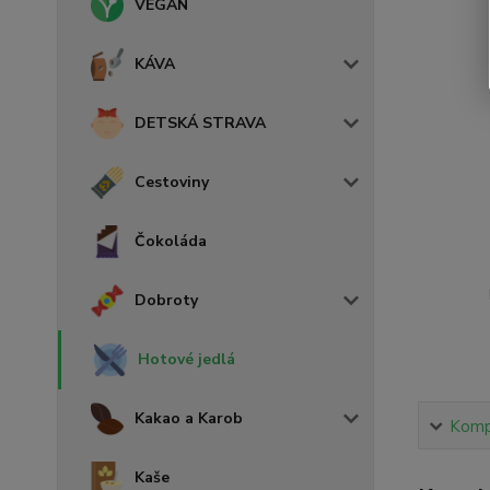
VEGAN
KÁVA
DETSKÁ STRAVA
Cestoviny
Čokoláda
Dobroty
Hotové jedlá
Kakao a Karob
Kompl
Kaše