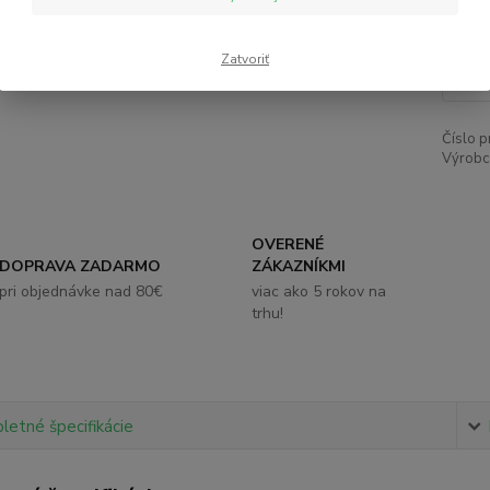
2,
Zatvoriť
Číslo p
Výrobc
OVERENÉ
DOPRAVA ZADARMO
ZÁKAZNÍKMI
pri objednávke nad 80€
viac ako 5 rokov na
trhu!
etné špecifikácie