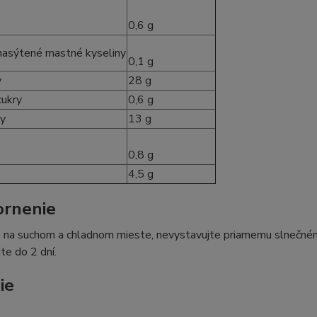
0,6 g
 nasýtené mastné kyseliny
0,1 g
y
28 g
cukry
0,6 g
ny
13 g
0,8 g
4,5 g
rnenie
 na suchom a chladnom mieste, nevystavujte priamemu slnečnému
te do 2 dní.
ie