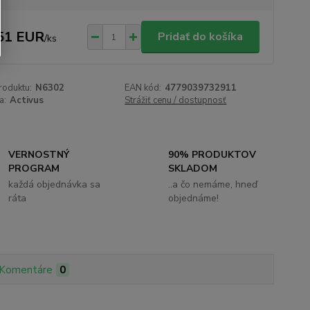
51 EUR
Pridať do košíka
/
ks
roduktu:
N6302
EAN kód:
4779039732911
a:
Activus
Strážiť cenu / dostupnosť
VERNOSTNÝ
90% PRODUKTOV
PROGRAM
SKLADOM
každá objednávka sa
..a čo nemáme, hneď
ráta
objednáme!
Komentáre
0