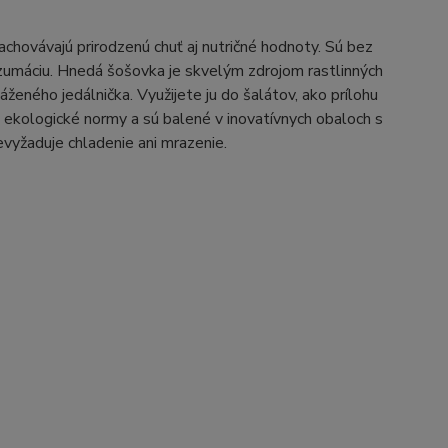
chovávajú prirodzenú chuť aj nutričné ​​hodnoty. Sú bez
zumáciu. Hnedá šošovka je skvelým zdrojom rastlinných
ženého jedálnička. Využijete ju do šalátov, ako prílohu
 ekologické normy a sú balené v inovatívnych obaloch s
evyžaduje chladenie ani mrazenie.