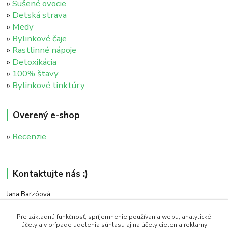
»
Sušené ovocie
»
Detská strava
»
Medy
»
Bylinkové čaje
»
Rastlinné nápoje
»
Detoxikácia
»
100% štavy
»
Bylinkové tinktúry
Overený e-shop
»
Recenzie
Kontaktujte nás :)
Jana Barzóová
+421 911 046 235
(PO - PIA, 8:00 - 18:00)
Pre základnú funkčnosť, spríjemnenie používania webu, analytické
účely a v prípade udelenia súhlasu aj na účely cielenia reklamy