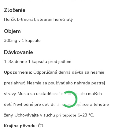
Zloženie
Horčík L-treonát, stearan horečnatý
Objem
300mg v 1 kapsule
Dávkovanie
1–3× denne 1 kapsulu pred jedlom
Upozornenie:
Odporúčaná denná dávka sa nesmie
presiahnuť. Nesmie sa používať ako náhrada pestrej
stravy. Musia sa uskladňovať mimo dosahu malých
detí. Nevhodné pre deti do 3 rokov, dojčiace a tehotné
ženy. Uchovávajte v suchu pri teplote 5–23 °C.
Krajina pôvodu:
ČR