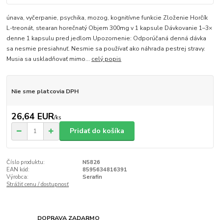
únava, vyčerpanie, psychika, mozog, kognitívne funkcie Zloženie Horčík
L-treonát, stearan horečnatý Objem 300mg v 1 kapsule Dávkovanie 1–3×
denne 1 kapsulu pred jedlom Upozornenie: Odporúčaná denná dávka
sa nesmie presiahnuť. Nesmie sa používať ako náhrada pestrej stravy.
Musia sa uskladňovať mimo...
celý popis
Nie sme platcovia DPH
26,64 EUR
/
ks
Pridať do košíka
Číslo produktu:
N5826
EAN kód:
8595634816391
Výrobca:
Serafin
Strážiť cenu / dostupnosť
DOPRAVA ZADARMO