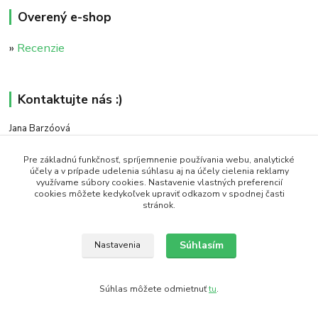
Overený e-shop
»
Recenzie
Kontaktujte nás :)
Jana Barzóová
+421 911 046 235
(PO - PIA, 8:00 - 18:00)
Pre základnú funkčnosť, spríjemnenie používania webu, analytické
účely a v prípade udelenia súhlasu aj na účely cielenia reklamy
využívame súbory cookies. Nastavenie vlastných preferencií
objednavky@naturaj.sk
cookies môžete kedykoľvek upraviť odkazom v spodnej časti
stránok.
Súhlasím
Nastavenia
Icons made by Smashicons from www.flaticon.com is licensed by CC 3.0 BY
Súhlas môžete odmietnuť
tu
.
Vytvorené na
Eshop-rychlo.sk