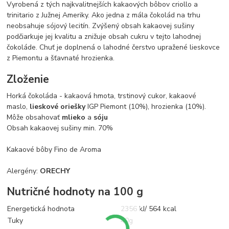
Vyrobená z tých najkvalitnejších kakaových bôbov criollo a
trinitario z Južnej Ameriky. Ako jedna z mála čokolád na trhu
neobsahuje sójový lecitín. Zvýšený obsah kakaovej sušiny
podčiarkuje jej kvalitu a znižuje obsah cukru v tejto lahodnej
čokoláde. Chuť je doplnená o lahodné čerstvo upražené lieskovce
z Piemontu a šťavnaté hrozienka.
Zloženie
Horká čokoláda - kakaová hmota, trstinový cukor, kakaové
maslo,
lieskové oriešky
IGP Piemont (10%), hrozienka (10%).
Môže obsahovať
mlieko
a
sóju
Obsah kakaovej sušiny min. 70%
Kakaové bôby Fino de Aroma
Alergény:
ORECHY
Nutričné hodnoty na 100 g
Energetická hodnota
2356 kJ/ 564 kcal
Tuky
40g