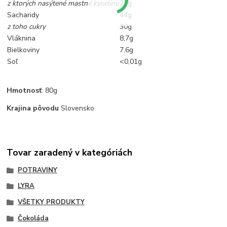
z ktorých nasýtené mastné kyseliny
21g
Sacharidy
44g
z toho cukry
30g
Vláknina
8,7g
Bielkoviny
7,6g
Soľ
<0,01g
Hmotnosť
: 80g
Krajina pôvodu
Slovensko
Tovar zaradený v kategóriách
POTRAVINY
LYRA
VŠETKY PRODUKTY
Čokoláda