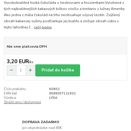
Vysokokvalitná horká čokoláda s lieskovcami a hrozienkami.Vyrobená z
tých najkvalitnejších kakaových bôbov criollo a trinitario z Južnej Ameriky.
Ako jedna z mála čokolád na trhu neobsahuje sójový lecitín. Zvýšený
obsah kakaovej sušiny podčiarkuje jej kvalitu a znižuje obsah cukru v
tejto lahodnej č...
celý popis
Nie sme platcovia DPH
3,20 EUR
/
ks
Pridať do košíka
Číslo produktu:
N3802
EAN kód:
8588007121932
Výrobca:
LYRA
Strážiť cenu / dostupnosť
DOPRAVA ZADARMO
pri objednávke nad 80€