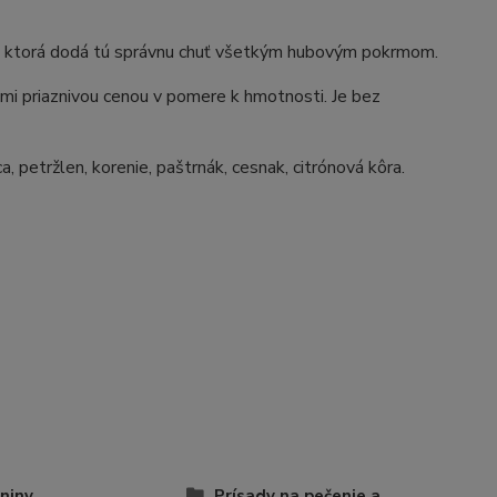
s, ktorá dodá tú správnu chuť všetkým hubovým pokrmom.
ľmi priaznivou cenou v pomere k hmotnosti. Je bez
a, petržlen, korenie, paštrnák, cesnak, citrónová kôra.
niny
Prísady na pečenie a