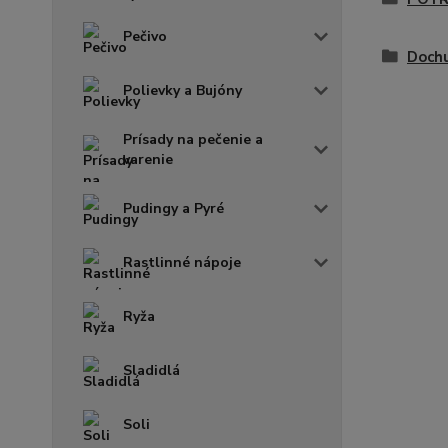
Pečivo
Doch
Polievky a Bujóny
Prísady na pečenie a
varenie
Pudingy a Pyré
Rastlinné nápoje
Ryža
Sladidlá
Soli