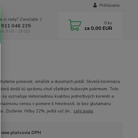
Prihlásenie
e si rady? Zavolajte :)
0
ks
 911 046 235
za
0,00 EUR
IA, 8:00 - 18:00)
hutenie polievok, omáčok a dusených jedál. Skvelá koreniaca
ktorá dodá tú správnu chuť všetkým hubovým pokrmom. Toto
e sa vyznačuje mimoriadnou kvalitou jednotlivých korenín a
priaznivou cenou v pomere k hmotnosti. Je bez glutamanu
. Zloženie: Hríby 22%, jedlá soľ (m...
celý popis
 sme platcovia DPH