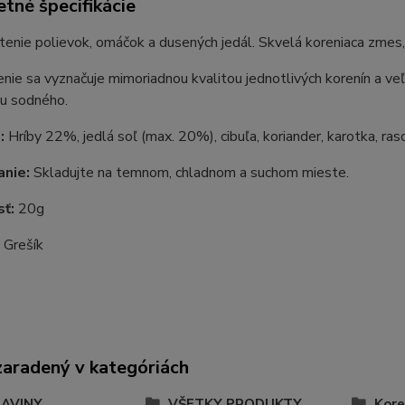
tné špecifikácie
tenie polievok, omáčok a dusených jedál. Skvelá koreniaca zme
nie sa vyznačuje mimoriadnou kvalitou jednotlivých korenín a ve
u sodného.
:
Hríby 22%, jedlá soľ (max. 20%), cibuľa, koriander, karotka, rasc
nie:
Skladujte na temnom, chladnom a suchom mieste.
sť:
20g
:
Grešík
zaradený v kategóriách
AVINY
VŠETKY PRODUKTY
Kore