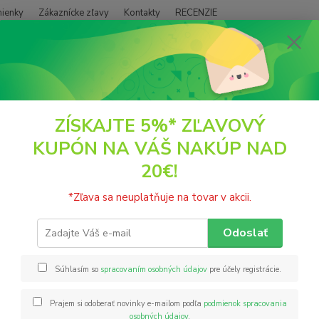
ienky
Zákaznícke zľavy
Kontakty
RECENZIE
Neviet
Hľadať
+421
(PO - P
POTRAVINY
Hríbove korenie 20g Grešík
ZÍSKAJTE 5%* ZĽAVOVÝ
KUPÓN NA VÁŠ NAKÚP NAD
ove korenie 20g Grešík
20€!
Na doc
*Zľava sa neuplatňuje na tovar v akcii.
zmes, 
koreni
Odoslať
veľmi 
sodného
Súhlasím so
spracovaním osobných údajov
pre účely registrácie.
Prajem si odoberať novinky e-mailom podľa
podmienok spracovania
Nie
osobných údajov
.