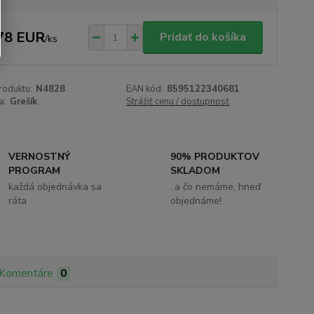
78 EUR
Pridať do košíka
/
ks
roduktu:
N4828
EAN kód:
8595122340681
a:
Grešík
Strážiť cenu / dostupnosť
VERNOSTNÝ
90% PRODUKTOV
PROGRAM
SKLADOM
každá objednávka sa
..a čo nemáme, hneď
ráta
objednáme!
Komentáre
0