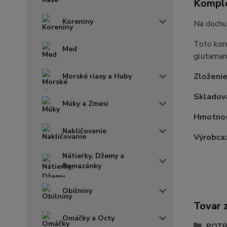
Komple
Koreniny
Na dochu
Toto kore
Med
glutaman
Zloženie
Morské riasy a Huby
Skladova
Múky a Zmesi
Hmotno
Nakličovanie
Výrobca
Nátierky, Džemy a
Pomazánky
Obilniny
Tovar 
Omáčky a Octy
POTR