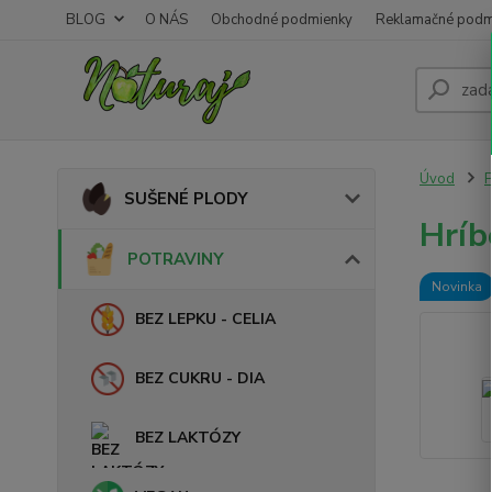
BLOG
O NÁS
Obchodné podmienky
Reklamačné podm
Úvod
SUŠENÉ PLODY
Hríb
POTRAVINY
Novinka
BEZ LEPKU - CELIA
BEZ CUKRU - DIA
BEZ LAKTÓZY