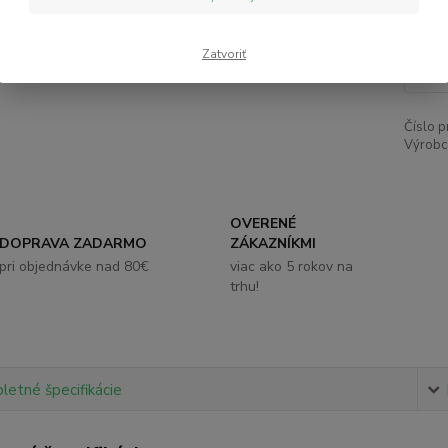
2,
Zatvoriť
Číslo p
Výrobc
OVERENÉ
DOPRAVA ZADARMO
ZÁKAZNÍKMI
pri objednávke nad 80€
viac ako 5 rokov na
trhu!
etné špecifikácie