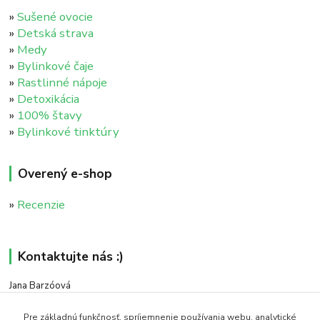
»
Sušené ovocie
»
Detská strava
»
Medy
»
Bylinkové čaje
»
Rastlinné nápoje
»
Detoxikácia
»
100% štavy
»
Bylinkové tinktúry
Overený e-shop
»
Recenzie
Kontaktujte nás :)
Jana Barzóová
+421 911 046 235
(PO - PIA, 8:00 - 18:00)
Pre základnú funkčnosť, spríjemnenie používania webu, analytické