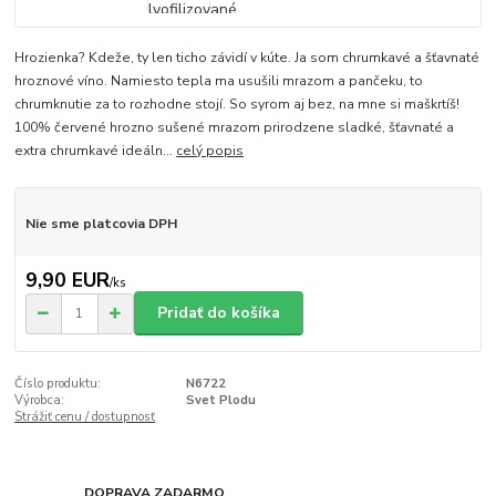
Hrozienka? Kdeže, ty len ticho závidí v kúte. Ja som chrumkavé a šťavnaté
hroznové víno. Namiesto tepla ma usušili mrazom a pančeku, to
chrumknutie za to rozhodne stojí. So syrom aj bez, na mne si maškrtíš!
100% červené hrozno sušené mrazom prirodzene sladké, šťavnaté a
extra chrumkavé ideáln...
celý popis
Nie sme platcovia DPH
9,90 EUR
/
ks
Pridať do košíka
Číslo produktu:
N6722
Výrobca:
Svet Plodu
Strážiť cenu / dostupnosť
DOPRAVA ZADARMO