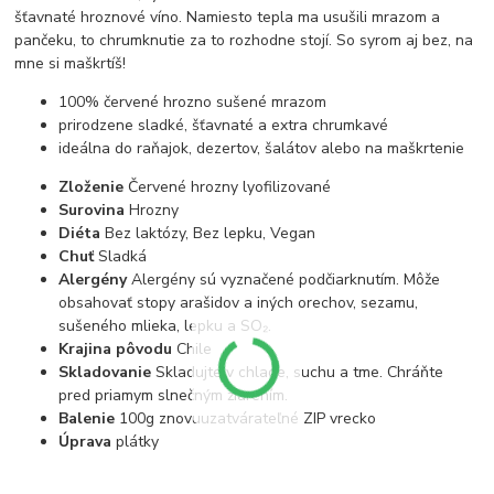
šťavnaté hroznové víno. Namiesto tepla ma usušili mrazom a
pančeku, to chrumknutie za to rozhodne stojí. So syrom aj bez, na
mne si maškrtíš!
100% červené hrozno sušené mrazom
prirodzene sladké, šťavnaté a extra chrumkavé
ideálna do raňajok, dezertov, šalátov alebo na maškrtenie
Zloženie
Červené hrozny lyofilizované
Surovina
Hrozny
Diéta
Bez laktózy, Bez lepku, Vegan
Chuť
Sladká
Alergény
Alergény sú vyznačené podčiarknutím. Môže
obsahovať stopy arašidov a iných orechov, sezamu,
sušeného mlieka, lepku a SO₂.
Krajina pôvodu
Chile
Skladovanie
Skladujte v chlade, suchu a tme. Chráňte
pred priamym slnečným žiarením.
Balenie
100g
znovuuzatvárateľné ZIP vrecko
Úprava
plátky