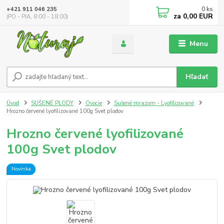
0
ks
+421 911 046 235
za
0,00 EUR
(PO - PIA, 8:00 - 18:00)
Menu
Hľadať
Úvod
SUŠENÉ PLODY
Ovocie
Sušené mrazom - Lyofilizované
Hrozno červené lyofilizované 100g Svet plodov
Hrozno červené lyofilizované
100g Svet plodov
Novinka